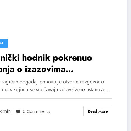
AL
nički hodnik pokrenuo
anja o izazovima
ravstvenog sistema
 tragičan događaj ponovo je otvorio razgovor o
scima s kojima se suočavaju zdravstvene ustanove…
Read More
dmin
0 Comments