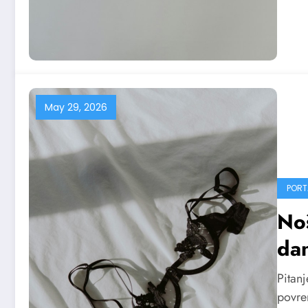
May 29, 2026
PORT
Noš
dan
zna
Pitanj
povre