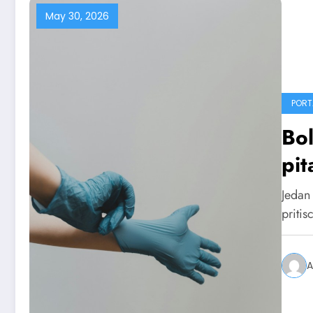
May 30, 2026
PORT
Bol
pit
zd
Jedan
priti
A