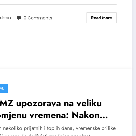
Read More
dmin
0 Comments
AL
MZ upozorava na veliku
omjenu vremena: Nakon
log talasa stižu pljuskovi i
nekoliko prijatnih i toplih dana, vremenske prilike