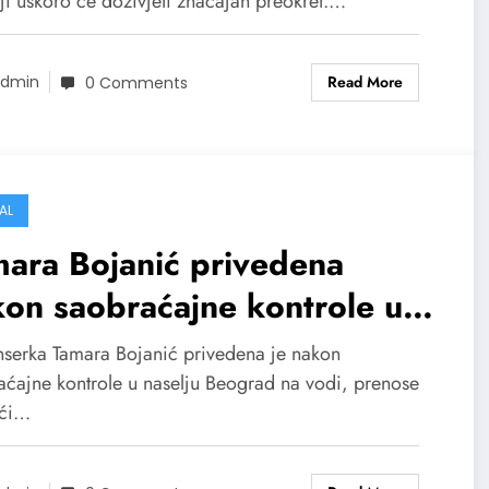
ljavina
ji uskoro će doživjeti značajan preokret.…
Read More
dmin
0 Comments
AL
ara Bojanić privedena
on saobraćajne kontrole u
gradu: Policija sprovela
enserka Tamara Bojanić privedena je nakon
ju proceduru
aćajne kontrole u naselju Beograd na vodi, prenose
ći…