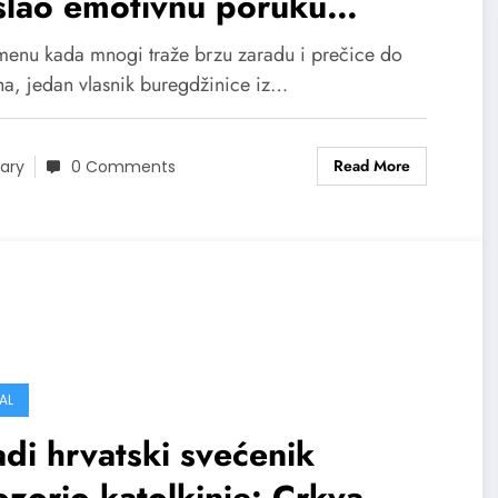
slao emotivnu poruku
šterijama: Pošten komad
menu kada mnogi traže brzu zaradu i prečice do
eba nikad nije bilo lako
ha, jedan vlasnik buregdžinice iz…
aditi
Read More
ary
0 Comments
AL
di hrvatski svećenik
zorio katolkinje: Crkva