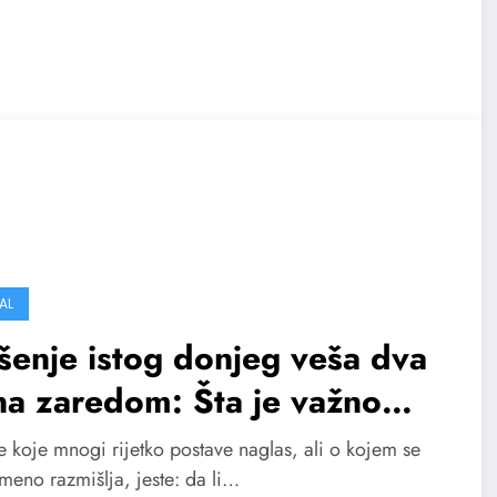
AL
enje istog donjeg veša dva
a zaredom: Šta je važno
ti o higijeni i udobnosti?
e koje mnogi rijetko postave naglas, ali o kojem se
meno razmišlja, jeste: da li…