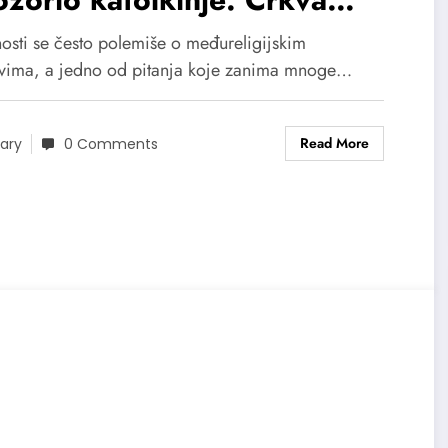
ušta brak s muslimanom, ali
nosti se često polemiše o međureligijskim
d jednim važnim uslovom
vima, a jedno od pitanja koje zanima mnoge…
Read More
ary
0 Comments