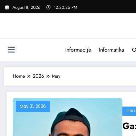
Skip
August 8, 2026
12:30:38 PM
to
content
Informacije
Informatika
O
Home
2026
May
May 31, 2026
PORT
Gaz