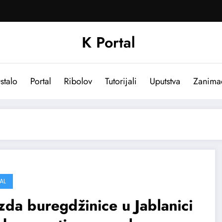
K Portal
stalo
Portal
Ribolov
Tutorijali
Uputstva
Zanima
AL
da buregdžinice u Jablanici