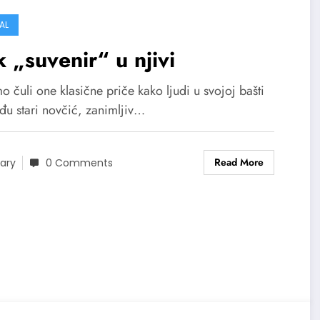
AL
 „suvenir“ u njivi
o čuli one klasične priče kako ljudi u svojoj bašti
đu stari novčić, zanimljiv…
Read More
ary
0 Comments