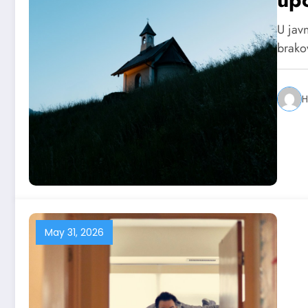
dop
U jav
po
brako
H
May 31, 2026