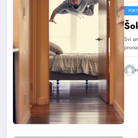
PORT
Šok
Svi sm
prona
H