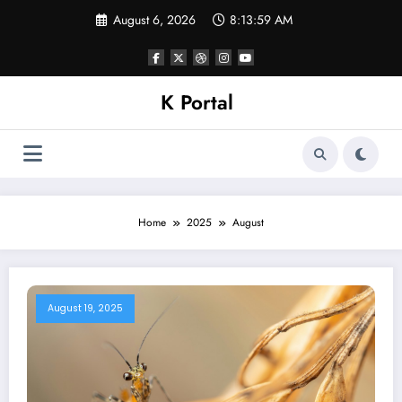
Skip
August 6, 2026
8:13:59 AM
to
content
K Portal
Home
2025
August
August 19, 2025