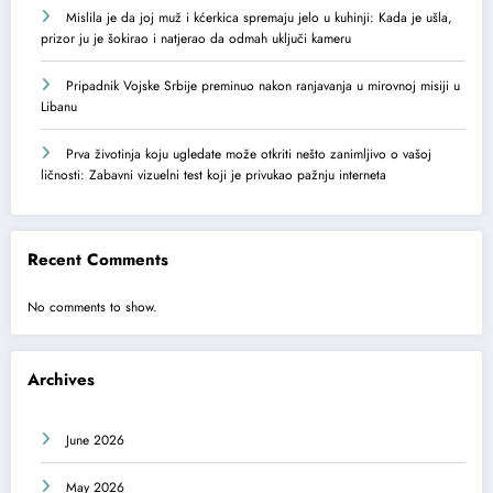
Mislila je da joj muž i kćerkica spremaju jelo u kuhinji: Kada je ušla,
prizor ju je šokirao i natjerao da odmah uključi kameru
Pripadnik Vojske Srbije preminuo nakon ranjavanja u mirovnoj misiji u
Libanu
Prva životinja koju ugledate može otkriti nešto zanimljivo o vašoj
ličnosti: Zabavni vizuelni test koji je privukao pažnju interneta
Recent Comments
No comments to show.
Archives
June 2026
May 2026