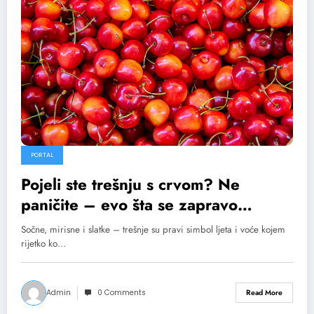
PORTAL
Pojeli ste trešnju s crvom? Ne
paničite – evo šta se zapravo
dešava u vašem tijelu
Sočne, mirisne i slatke – trešnje su pravi simbol ljeta i voće kojem
rijetko ko…
Admin
0 Comments
Read More