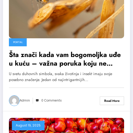
PORTAL
Šta znači kada vam bogomoljka uđe
u kuću – važna poruka koju ne
smete ignorisati
U svetu duhovnih simbola, svaka životinja i insekt imaju svoje
posebno značenje. Jedan od najintrigantnijih…
Admin
0 Comments
Read More
August 19, 2025