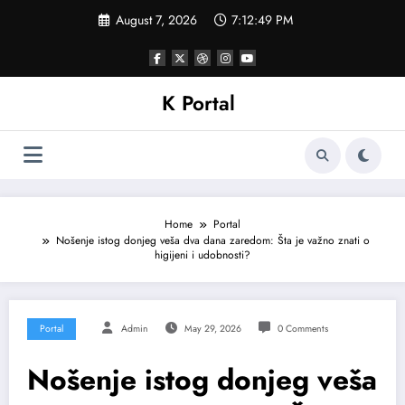
Skip
August 7, 2026
7:12:52 PM
to
content
K Portal
Home
Portal
Nošenje istog donjeg veša dva dana zaredom: Šta je važno znati o
higijeni i udobnosti?
Portal
Admin
May 29, 2026
0 Comments
Nošenje istog donjeg veša