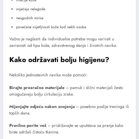
osjećaja nelagode
neugodnih mirisa
povećane osjetljivosti kože kod nekih osoba
Važno je naglasiti da individualne potrebe mogu varirati u
zavisnosti od tipa kože, zdravstvenog stanja i životnih navika.
Kako održavati bolju higijenu?
Nekoliko jednostavnih navika može pomoći:
Birajte prozračne materijale
– pamuk i slični materijali često
omogućavaju bolju cirkulaciju zraka.
Mijenjajte odjeću nakon znojenja
– posebno poslije treninga ili
toplih dana.
Pravilno perite veš
– pridržavajte se uputstava za pranje kako
biste održali čistoću tkanine.