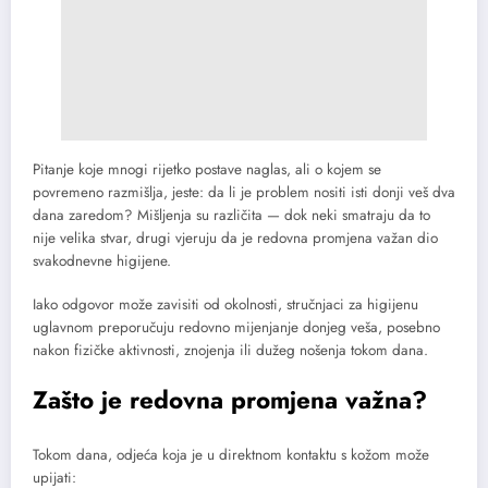
Pitanje koje mnogi rijetko postave naglas, ali o kojem se
povremeno razmišlja, jeste: da li je problem nositi isti donji veš dva
dana zaredom? Mišljenja su različita — dok neki smatraju da to
nije velika stvar, drugi vjeruju da je redovna promjena važan dio
svakodnevne higijene.
Iako odgovor može zavisiti od okolnosti, stručnjaci za higijenu
uglavnom preporučuju redovno mijenjanje donjeg veša, posebno
nakon fizičke aktivnosti, znojenja ili dužeg nošenja tokom dana.
Zašto je redovna promjena važna?
Tokom dana, odjeća koja je u direktnom kontaktu s kožom može
upijati: