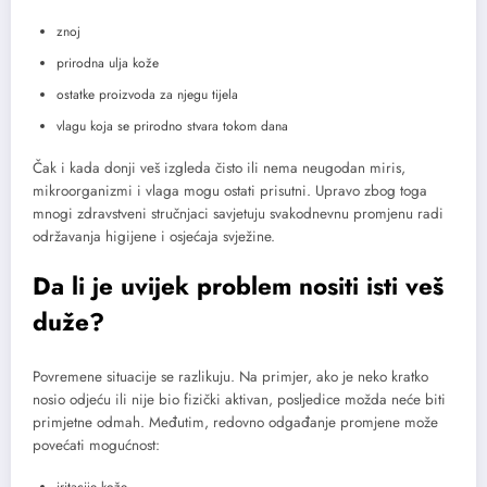
znoj
prirodna ulja kože
ostatke proizvoda za njegu tijela
vlagu koja se prirodno stvara tokom dana
Čak i kada donji veš izgleda čisto ili nema neugodan miris,
mikroorganizmi i vlaga mogu ostati prisutni. Upravo zbog toga
mnogi zdravstveni stručnjaci savjetuju svakodnevnu promjenu radi
održavanja higijene i osjećaja svježine.
Da li je uvijek problem nositi isti veš
duže?
Povremene situacije se razlikuju. Na primjer, ako je neko kratko
nosio odjeću ili nije bio fizički aktivan, posljedice možda neće biti
primjetne odmah. Međutim, redovno odgađanje promjene može
povećati mogućnost:
iritacije kože