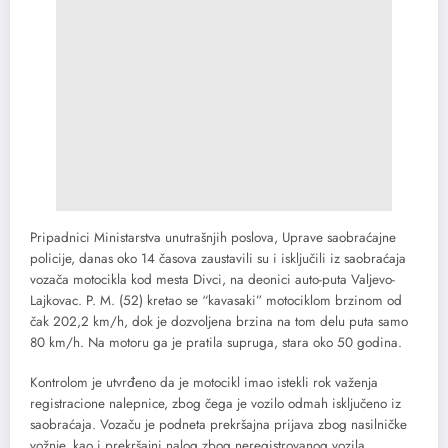
Pripadnici Ministarstva unutrašnjih poslova, Uprave saobraćajne
policije, danas oko 14 časova zaustavili su i isključili iz saobraćaja
vozača motocikla kod mesta Divci, na deonici auto-puta Valjevo-
Lajkovac. P. M. (52) kretao se “kavasaki” motociklom brzinom od
čak 202,2 km/h, dok je dozvoljena brzina na tom delu puta samo
80 km/h. Na motoru ga je pratila supruga, stara oko 50 godina.
Kontrolom je utvrđeno da je motocikl imao istekli rok važenja
registracione nalepnice, zbog čega je vozilo odmah isključeno iz
saobraćaja. Vozaču je podneta prekršajna prijava zbog nasilničke
vožnje, kao i prekršajni nalog zbog neregistrovanog vozila.