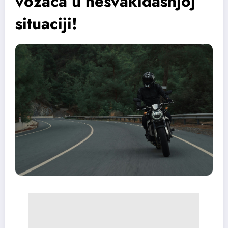
vozača u nesvakidašnjoj
situaciji!