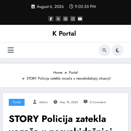
Skip
August 6, 2026
9:03:57 PM
to
content
K Portal
Home
Portal
STORY Policija zatekla vozača u nesvakidašnjoj situaciji!
Portal
Admin
May 18, 2025
0 Comments
STORY Policija zatekla