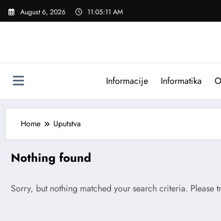
Skip
August 6, 2026
11:05:11 AM
to
content
Informacije
Informatika
O
Home
Uputstva
Nothing found
Sorry, but nothing matched your search criteria. Please 