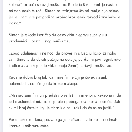
kolima“, priseća se ovaj muškarac. Bio je to šok – muk je nastao
odmah posle te reči. Simon se izvinjavao što mi ranije nije rekao,
jer je i sam pre pet godina prošao kroz težak razvod i zna kako je
bolno.“
Simon je takođe ispričao da često viđa njegovu suprugu u
prodavnici u pratnji istog muškarca.
„Zbog udaljenosti i nemoći da proverim situaciju lično, zamolio
sam Simona da obrati pažnju na detalje, pa da mi javi registarske
tablice auta u kojem je viđao moju ženu“, nastavlja muškarac.
Kada je dobio broj tablica i ime firme čiji je čovek vlasnik
automobila, odlučio je da krene u akciju.
„Nazvao sam firmu i predstavio se lažnim imenom. Rekao sam da
je taj automobil udario moj auto i pobegao sa mesta nesreće. Dali
su mi broj čoveka koji je vlasnik auta i rekli da će se on javiti.“
Posle nekoliko dana, pozvao ga je muškarac iz firme – i odmah
krenuo u odbranu sebe.