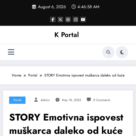
Skip
August 6, 2026
4:47:00 AM
to
content
K Portal
Home
Portal
STORY Emotivna ispovest muškarca daleko od kuće
Portal
Admin
May 18, 2025
0 Comments
STORY Emotivna ispovest
muškarca daleko od kuće