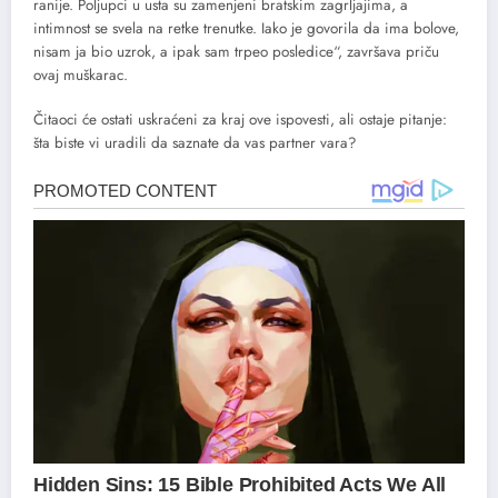
ranije. Poljupci u usta su zamenjeni bratskim zagrljajima, a
intimnost se svela na retke trenutke. Iako je govorila da ima bolove,
nisam ja bio uzrok, a ipak sam trpeo posledice“, završava priču
ovaj muškarac.
Čitaoci će ostati uskraćeni za kraj ove ispovesti, ali ostaje pitanje:
šta biste vi uradili da saznate da vas partner vara?