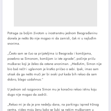
Potraga za boljim životom u inostranstvu jednom Beograđaninu
donela je nešto što nije mogao ni da zamisli, čak ni u najluđim
snovima.
„Često sam se čuo sa prijateljima iz Beograda i komšijama,
posebno sa Simonom, komšijom iz iste zgrade“, počinje priču
muškarac koji je želeo da ostane anoniman. „Međutim, Simon nije
bio baš rečit i uglavnom je kratko pričao o sebi. Ipak, imao sam
utisak da ga nešto muči jer bi svaki put kada bih rekao da sam
dobro, blago uzdahnuo.“
U jednom od razgovora Simon mu je konačno rekao istinu koju
dugo nije mogao da zadrži.
„Rekao mi je da je pre nedelju dana, na parkingu ispred tržnog
centra, video moju ženu kako se ljubi sa nekim muškarcem u