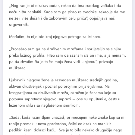
„Negirao je bilo kakav sudar, rekao da ima sudskog veštaka i da
neću ništa naplatiti. Kada sam ga pitao za svedoke, rekao je da me
ne želi više slušati i da zaboravim celu priču“, objašnjava naš
sagovornik.
Međutim, to nije bio kraj njegove potrage za istinom.
„Pronašao sam ga na društvenim mrežama i sprijateljio se s njim
preko lažnog profila. Hteo sam da saznam šta on ima, a ja nemam,
pa da shvatim šta je to što moja žena vidi u njemu“, priznaje
muškarac.
Ljubavnik njegove žene je razveden muškarac srednjih godina,
aktivan društvenjak i poznat po brojnim prijateljstvima. Na
fotografijama sa društvenih mreža, okružen je ženama koje su
potpuna suprotnost njegovoj supruzi – one su opuštenije, često u
ležernom stilu i sa naglašenom šminkom.
„Sada, kada razmišljam unazad, primećujem neke znake koji su mi
ranije promakli: nova garderoba, češći odlazak na manikir i
pedikir, kasni dolasci kući… Sve je to bilo nekako drugačije nego