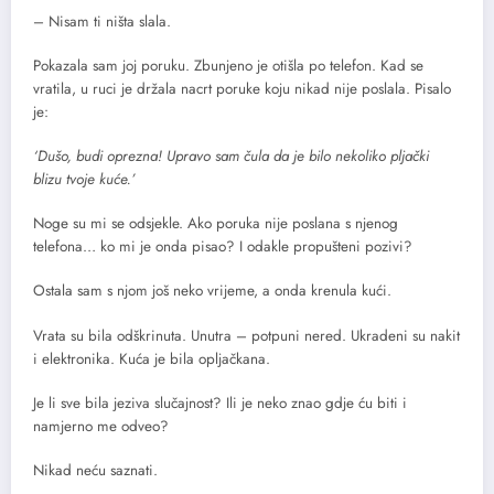
– Nisam ti ništa slala.
Pokazala sam joj poruku. Zbunjeno je otišla po telefon. Kad se
vratila, u ruci je držala nacrt poruke koju nikad nije poslala. Pisalo
je:
‘Dušo, budi oprezna! Upravo sam čula da je bilo nekoliko pljački
blizu tvoje kuće.’
Noge su mi se odsjekle. Ako poruka nije poslana s njenog
telefona… ko mi je onda pisao? I odakle propušteni pozivi?
Ostala sam s njom još neko vrijeme, a onda krenula kući.
Vrata su bila odškrinuta. Unutra – potpuni nered. Ukradeni su nakit
i elektronika. Kuća je bila opljačkana.
Je li sve bila jeziva slučajnost? Ili je neko znao gdje ću biti i
namjerno me odveo?
Nikad neću saznati.