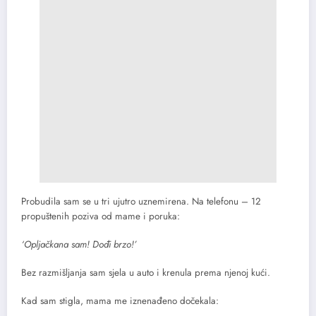
Probudila sam se u tri ujutro uznemirena. Na telefonu – 12
propuštenih poziva od mame i poruka:
‘Opljačkana sam! Dođi brzo!’
Bez razmišljanja sam sjela u auto i krenula prema njenoj kući.
Kad sam stigla, mama me iznenađeno dočekala: