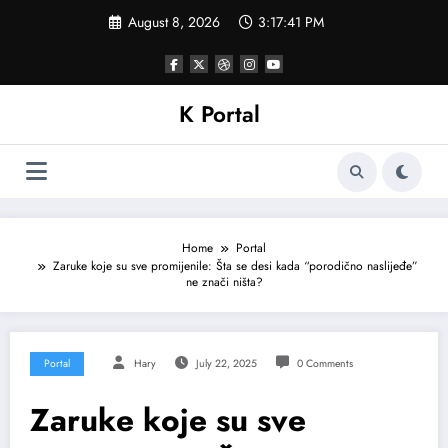
Skip
August 8, 2026
3:17:44 PM
to
content
K Portal
Home
Portal
Zaruke koje su sve promijenile: Šta se desi kada “porodično naslijeđe”
ne znači ništa?
Portal
Hary
July 22, 2025
0 Comments
Zaruke koje su sve