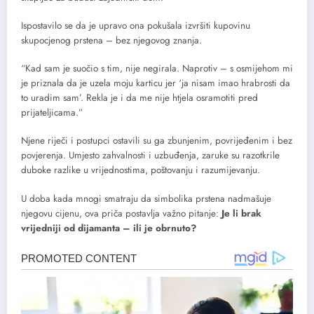
Ispostavilo se da je upravo ona pokušala izvršiti kupovinu
skupocjenog prstena – bez njegovog znanja.
“Kad sam je suočio s tim, nije negirala. Naprotiv – s osmijehom mi
je priznala da je uzela moju karticu jer ‘ja nisam imao hrabrosti da
to uradim sam’. Rekla je i da me nije htjela osramotiti pred
prijateljicama.”
Njene riječi i postupci ostavili su ga zbunjenim, povrijeđenim i bez
povjerenja. Umjesto zahvalnosti i uzbuđenja, zaruke su razotkrile
duboke razlike u vrijednostima, poštovanju i razumijevanju.
U doba kada mnogi smatraju da simbolika prstena nadmašuje
njegovu cijenu, ova priča postavlja važno pitanje:
Je li brak
vrijedniji od dijamanta – ili je obrnuto?