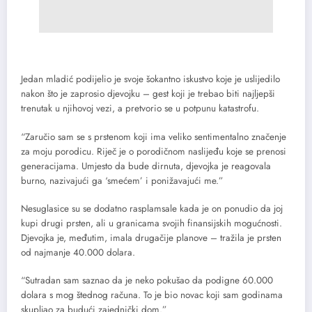
Jedan mladić podijelio je svoje šokantno iskustvo koje je uslijedilo
nakon što je zaprosio djevojku – gest koji je trebao biti najljepši
trenutak u njihovoj vezi, a pretvorio se u potpunu katastrofu.
“Zaručio sam se s prstenom koji ima veliko sentimentalno značenje
za moju porodicu. Riječ je o porodičnom naslijeđu koje se prenosi
generacijama. Umjesto da bude dirnuta, djevojka je reagovala
burno, nazivajući ga ‘smećem’ i ponižavajući me.”
Nesuglasice su se dodatno rasplamsale kada je on ponudio da joj
kupi drugi prsten, ali u granicama svojih finansijskih mogućnosti.
Djevojka je, međutim, imala drugačije planove – tražila je prsten
od najmanje 40.000 dolara.
“Sutradan sam saznao da je neko pokušao da podigne 60.000
dolara s mog štednog računa. To je bio novac koji sam godinama
skupljao za budući zajednički dom.”