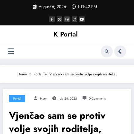
Skip
August 6, 2026
1:11:45 PM
to
content
K Portal
Home
Portal
Vjenčao sam se protiv volje svojih roditelja,
Portal
Hary
July 24, 2025
0 Comments
Vjenčao sam se protiv
volje svojih roditelja,