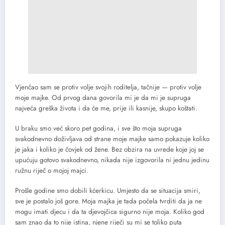
Vjenčao sam se protiv volje svojih roditelja, tačnije — protiv volje
moje majke. Od prvog dana govorila mi je da mi je supruga
najveća greška života i da će me, prije ili kasnije, skupo koštati.
U braku smo već skoro pet godina, i sve što moja supruga
svakodnevno doživljava od strane moje majke samo pokazuje koliko
je jaka i koliko je čovjek od žene. Bez obzira na uvrede koje joj se
upućuju gotovo svakodnevno, nikada nije izgovorila ni jednu jedinu
ružnu riječ o mojoj majci.
Prošle godine smo dobili kćerkicu. Umjesto da se situacija smiri,
sve je postalo još gore. Moja majka je tada počela tvrditi da ja ne
mogu imati djecu i da ta djevojčica sigurno nije moja. Koliko god
sam znao da to nije istina, njene riječi su mi se toliko puta