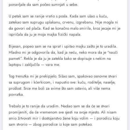
ponavljale da sam počeo sumnjati u sebe.
U petak sam se ranije vratio s posla. Kada sam ušao u kuću,
zatekao sam suprugu uplakanu, crvenu, izgrebanu. Nije mogla ni
da govori od plača. Kad se konačno malo smirila, kroz jecaje mi je
ispričala da ju je moja majka fizički napala.
Bijesan, popeo sam se na sprat i upitao majku zašto je to uradila.
Hladno mi je odgovorila da, kad ja neću, neko mora da je “nauči
pameti”. Rekla je da ju je zatekla kako se dopisuje s nekim na
laptopu i zaključila — vara me.
Tog trenutka mi je prekipjelo. Sišao sam, spakovao osnovne stvari
sa suprugom i kćerkicom, i napustio sve: kuću, roditelje, naselje,
prošlost. Srce me boli za svime što sam ostavio, ali više nema
povratka.
Trebalo je to ranije da uradim. Nadao sam se da će se stvari
promijeniti, da će vremenom sve sjesti na svoje mjesto. Ali nisam
smio žrtvovati mir i dostojanstvo žene koju volim — i porodicu koju
sam stvorio — zbog porodice iz koje sam potekao.