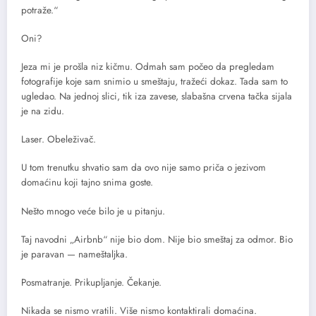
potraže.“
Oni?
Jeza mi je prošla niz kičmu. Odmah sam počeo da pregledam
fotografije koje sam snimio u smeštaju, tražeći dokaz. Tada sam to
ugledao. Na jednoj slici, tik iza zavese, slabašna crvena tačka sijala
je na zidu.
Laser. Obeleživač.
U tom trenutku shvatio sam da ovo nije samo priča o jezivom
domaćinu koji tajno snima goste.
Nešto mnogo veće bilo je u pitanju.
Taj navodni „Airbnb“ nije bio dom. Nije bio smeštaj za odmor. Bio
je paravan — nameštaljka.
Posmatranje. Prikupljanje. Čekanje.
Nikada se nismo vratili. Više nismo kontaktirali domaćina.