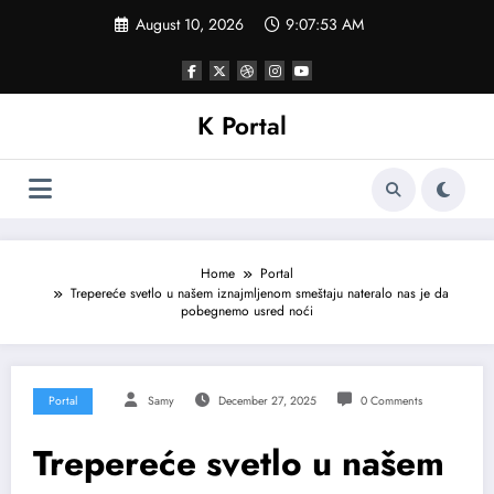
Skip
August 10, 2026
9:07:55 AM
to
content
K Portal
Home
Portal
Trepereće svetlo u našem iznajmljenom smeštaju nateralo nas je da
pobegnemo usred noći
Portal
Samy
December 27, 2025
0 Comments
Trepereće svetlo u našem