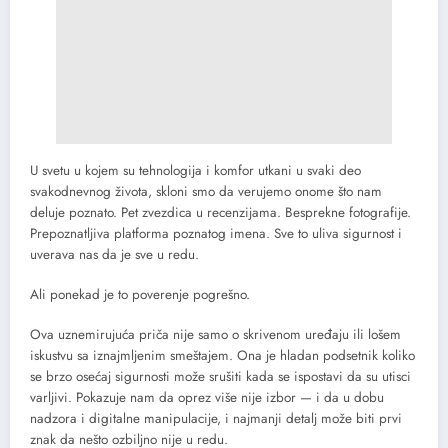
U svetu u kojem su tehnologija i komfor utkani u svaki deo
svakodnevnog života, skloni smo da verujemo onome što nam
deluje poznato. Pet zvezdica u recenzijama. Besprekne fotografije.
Prepoznatljiva platforma poznatog imena. Sve to uliva sigurnost i
uverava nas da je sve u redu.
Ali ponekad je to poverenje pogrešno.
Ova uznemirujuća priča nije samo o skrivenom uređaju ili lošem
iskustvu sa iznajmljenim smeštajem. Ona je hladan podsetnik koliko
se brzo osećaj sigurnosti može srušiti kada se ispostavi da su utisci
varljivi. Pokazuje nam da oprez više nije izbor — i da u dobu
nadzora i digitalne manipulacije, i najmanji detalj može biti prvi
znak da nešto ozbiljno nije u redu.