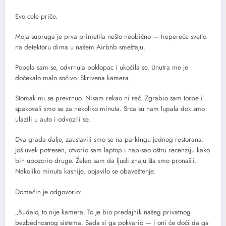
Evo cele priče.
Moja supruga je prva primetila nešto neobično — trepereće svetlo
na detektoru dima u našem Airbnb smeštaju.
Popela sam se, odvrnula poklopac i ukočila se. Unutra me je
dočekalo malo sočivo. Skrivena kamera.
Stomak mi se prevrnuo. Nisam rekao ni reč. Zgrabio sam torbe i
spakovali smo se za nekoliko minuta. Srca su nam lupala dok smo
ulazili u auto i odvozili se.
Dva grada dalje, zaustavili smo se na parkingu jednog restorana.
Još uvek potresen, otvorio sam laptop i napisao oštru recenziju kako
bih upozorio druge. Želeo sam da ljudi znaju šta smo pronašli.
Nekoliko minuta kasnije, pojavilo se obaveštenje.
Domaćin je odgovorio:
„Budalo, to nije kamera. To je bio predajnik našeg privatnog
bezbednosnog sistema. Sada si ga pokvario — i oni će doći da ga