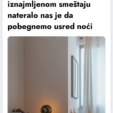
iznajmljenom smeštaju
nateralo nas je da
pobegnemo usred noći