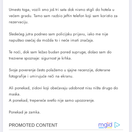
Umesto toga, vozili smo još tri sata dok nismo stigli do hotela u
većem gradu. Tamo sam razbio jeftin telefon koji sam koristio za
rezervaciju.
Sledećeg jutra podneo sam policijsku prijavu, iako me nije
napuštao osećaj da možda to i neće imati značaja.
Te noći, dok sam ležao budan pored supruge, došao sam do
trezvene spoznaje: sigurnost je krhka.
Svoje poverenje često polažemo u sjajne recenzije, doterane
fotografije i umirujuće reči na ekranu.
Ali ponekad, zidovi koji obećavaju udobnost nisu ništa drugo do
maska.
A ponekad, trepereće svetlo nije samo upozorenje.
Ponekad je zamka.