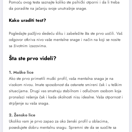
Pomoću ovog testa saznajte koliko ste psihički otporni i da li treba
da poradite na jačanju svoje unutrašnje snage.
Kako uraditi test?
Pogledajte pažljivo sledeću sliku i zabeležite šta ste prvo uočili. Vaš
odgovor otkriva nivo vaše mentalne snage i način na koji se nosite
sa životnim izazovima.
Šta ste prvo videli?
1. Muško lice
Ako ste prvo primetili muški profil, vaša mentalna snaga je na
visokom nivou. Imate sposobnost da ostanete smireni čak i u teškim
situacijama. Drugi vas smatraju stabilnom i odlučnom osobom koja
pronalazi rešenja čak i kada okolnosti nisu idealne. Vaša otpornost i
strpljenje su vaša snaga.
2. Žensko lice
Ukoliko vam je prvo zapao za oko ženski profil u oblacima,
posedujete dobru mentalnu snagu. Spremni ste da se suočite sa