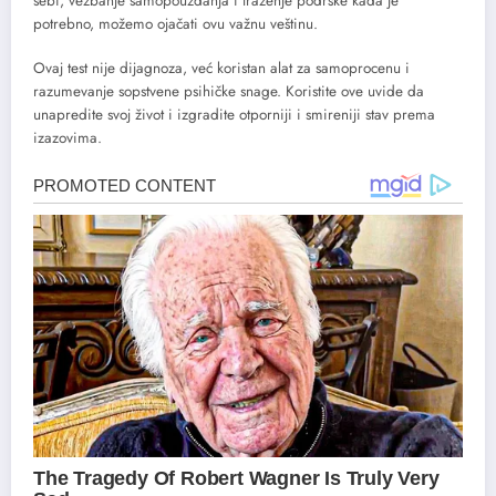
sebi, vežbanje samopouzdanja i traženje podrške kada je
potrebno, možemo ojačati ovu važnu veštinu.
Ovaj test nije dijagnoza, već koristan alat za samoprocenu i
razumevanje sopstvene psihičke snage. Koristite ove uvide da
unapredite svoj život i izgradite otporniji i smireniji stav prema
izazovima.