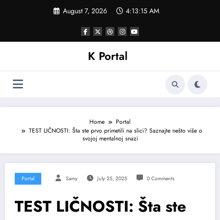
Skip
August 7, 2026
4:13:18 AM
to
content
K Portal
Home
Portal
TEST LIČNOSTI: Šta ste prvo primetili na slici? Saznajte nešto više o
svojoj mentalnoj snazi
Portal
Samy
July 25, 2025
0 Comments
TEST LIČNOSTI: Šta ste