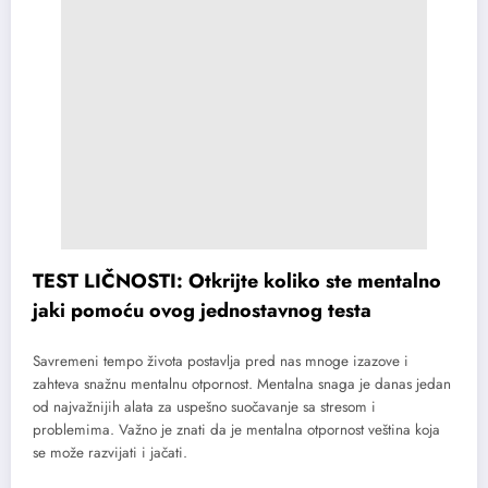
TEST LIČNOSTI: Otkrijte koliko ste mentalno
jaki pomoću ovog jednostavnog testa
Savremeni tempo života postavlja pred nas mnoge izazove i
zahteva snažnu mentalnu otpornost. Mentalna snaga je danas jedan
od najvažnijih alata za uspešno suočavanje sa stresom i
problemima. Važno je znati da je mentalna otpornost veština koja
se može razvijati i jačati.