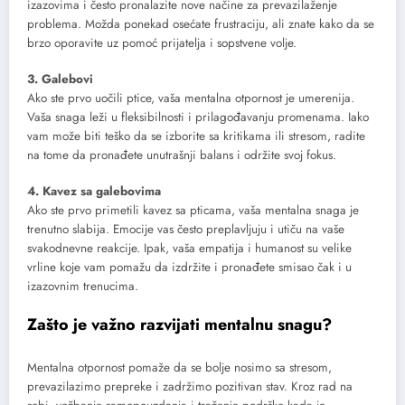
izazovima i često pronalazite nove načine za prevazilaženje
problema. Možda ponekad osećate frustraciju, ali znate kako da se
brzo oporavite uz pomoć prijatelja i sopstvene volje.
3. Galebovi
Ako ste prvo uočili ptice, vaša mentalna otpornost je umerenija.
Vaša snaga leži u fleksibilnosti i prilagođavanju promenama. Iako
vam može biti teško da se izborite sa kritikama ili stresom, radite
na tome da pronađete unutrašnji balans i održite svoj fokus.
4. Kavez sa galebovima
Ako ste prvo primetili kavez sa pticama, vaša mentalna snaga je
trenutno slabija. Emocije vas često preplavljuju i utiču na vaše
svakodnevne reakcije. Ipak, vaša empatija i humanost su velike
vrline koje vam pomažu da izdržite i pronađete smisao čak i u
izazovnim trenucima.
Zašto je važno razvijati mentalnu snagu?
Mentalna otpornost pomaže da se bolje nosimo sa stresom,
prevazilazimo prepreke i zadržimo pozitivan stav. Kroz rad na