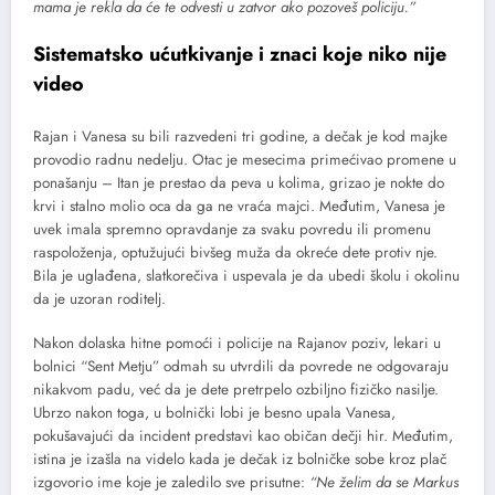
mama je rekla da će te odvesti u zatvor ako pozoveš policiju.”
Sistematsko ućutkivanje i znaci koje niko nije
video
Rajan i Vanesa su bili razvedeni tri godine, a dečak je kod majke
provodio radnu nedelju. Otac je mesecima primećivao promene u
ponašanju – Itan je prestao da peva u kolima, grizao je nokte do
krvi i stalno molio oca da ga ne vraća majci. Međutim, Vanesa je
uvek imala spremno opravdanje za svaku povredu ili promenu
raspoloženja, optužujući bivšeg muža da okreće dete protiv nje.
Bila je uglađena, slatkorečiva i uspevala je da ubedi školu i okolinu
da je uzoran roditelj.
Nakon dolaska hitne pomoći i policije na Rajanov poziv, lekari u
bolnici “Sent Metju” odmah su utvrdili da povrede ne odgovaraju
nikakvom padu, već da je dete pretrpelo ozbiljno fizičko nasilje.
Ubrzo nakon toga, u bolnički lobi je besno upala Vanesa,
pokušavajući da incident predstavi kao običan dečji hir. Međutim,
istina je izašla na videlo kada je dečak iz bolničke sobe kroz plač
izgovorio ime koje je zaledilo sve prisutne:
“Ne želim da se Markus