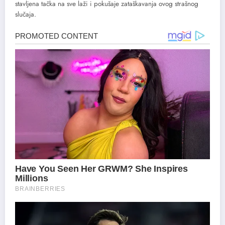
stavljena tačka na sve laži i pokušaje zataškavanja ovog strašnog
slučaja.