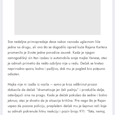
Sve nedeljne primopredaje dece nakon razvoda uglavnom liče
jedna na drugu, ali ono što se dogodilo ispred kuće Rajana Kartera
promenilo je živote jedne porodice zauvek. Kada je njegov
osmogodišnji sin Itan izašao iz automobila svoje majke Vanese, otac
je odmah primetio da nešto ozbiljno nije u redu. Dečak se kretao
neprirodno sporo, bolno i pažljivo, dok mu je pogled bio potpuno
odsutan.
Majka nije ni izašla iz vozila – samo je kroz odškrinut prozor
dobacila da dečak “dramatizuje jer želi pažnju” i produžila dalje,
ostavljajući sina na pragu. Kada je dečak pokušao da sedne i bolno
jeknuo, otac je shvatio da je situacija kritična. Pre nego što je Rajan
uspeo da pozove policiju, preplašeni dečak mu je šapnuo reči koje
su odmah pokrenule hitnu reakciju i poziv broju 911:
“Tata, nemoj,