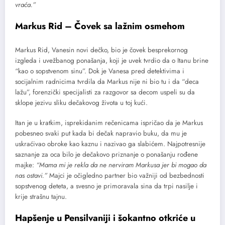
vraća.”
Markus Rid – Čovek sa lažnim osmehom
Markus Rid, Vanesin novi dečko, bio je čovek besprekornog
izgleda i uvežbanog ponašanja, koji je uvek tvrdio da o Itanu brine
“kao o sopstvenom sinu”. Dok je Vanesa pred detektivima i
socijalnim radnicima tvrdila da Markus nije ni bio tu i da “deca
lažu”, forenzički specijalisti za razgovor sa decom uspeli su da
sklope jezivu sliku dečakovog života u toj kući.
Itan je u kratkim, isprekidanim rečenicama ispričao da je Markus
pobesneo svaki put kada bi dečak napravio buku, da mu je
uskraćivao obroke kao kaznu i nazivao ga slabićem. Najpotresnije
saznanje za oca bilo je dečakovo priznanje o ponašanju rođene
majke:
“Mama mi je rekla da ne nerviram Markusa jer bi mogao da
nas ostavi.”
Majci je očigledno partner bio važniji od bezbednosti
sopstvenog deteta, a svesno je primoravala sina da trpi nasilje i
krije strašnu tajnu.
Hapšenje u Pensilvaniji i šokantno otkriće u