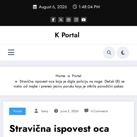
Skip
August 6, 2026
1:48:06 PM
to
content
K Portal
Home
Portal
Stravična ispovest oca koja je digla policiju na noge: Dečak (8) se
vratio od majke i preneo jezivu poruku koja je otkrila porodični pakao
Portal
Samy
June 2, 2026
0 Comments
Stravična ispovest oca