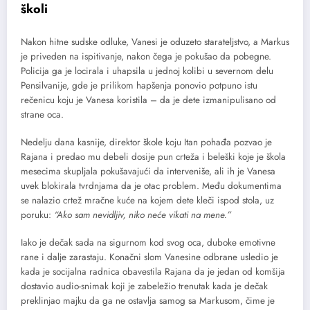
školi
Nakon hitne sudske odluke, Vanesi je oduzeto starateljstvo, a Markus
je priveden na ispitivanje, nakon čega je pokušao da pobegne.
Policija ga je locirala i uhapsila u jednoj kolibi u severnom delu
Pensilvanije, gde je prilikom hapšenja ponovio potpuno istu
rečenicu koju je Vanesa koristila – da je dete izmanipulisano od
strane oca.
Nedelju dana kasnije, direktor škole koju Itan pohađa pozvao je
Rajana i predao mu debeli dosije pun crteža i beleški koje je škola
mesecima skupljala pokušavajući da interveniše, ali ih je Vanesa
uvek blokirala tvrdnjama da je otac problem. Među dokumentima
se nalazio crtež mračne kuće na kojem dete kleči ispod stola, uz
poruku:
“Ako sam nevidljiv, niko neće vikati na mene.”
Iako je dečak sada na sigurnom kod svog oca, duboke emotivne
rane i dalje zarastaju. Konačni slom Vanesine odbrane usledio je
kada je socijalna radnica obavestila Rajana da je jedan od komšija
dostavio audio-snimak koji je zabeležio trenutak kada je dečak
preklinjao majku da ga ne ostavlja samog sa Markusom, čime je