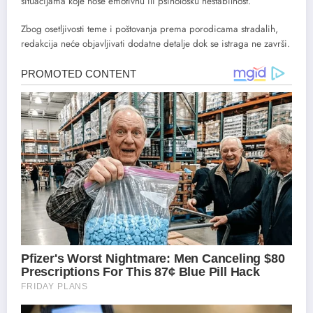
situacijama koje nose emotivnu ili psihološku nestabilnost.
Zbog osetljivosti teme i poštovanja prema porodicama stradalih,
redakcija neće objavljivati dodatne detalje dok se istraga ne završi.