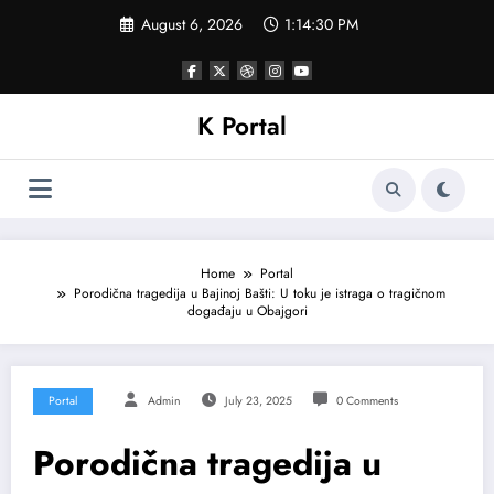
Skip
August 6, 2026
1:14:33 PM
to
content
K Portal
Home
Portal
Porodična tragedija u Bajinoj Bašti: U toku je istraga o tragičnom
događaju u Obajgori
Portal
Admin
July 23, 2025
0 Comments
Porodična tragedija u