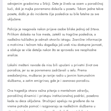
odvojenim gradovima u Srbiji. Dete je živelo sa ocem u porodičnoj
kući, dok je majka povremeno dolazila u posetu. Tokom jedne takve
posete, došlo je do incidenta čije posledice su bile fatalne za sve
uključene.
Policija je reagovala nakon prijave osobe bliske jednoj od žrtava.
Prilikom dolaska na lice mesta, zatekli su tragične posledice, a
nadležno tužilaštvo je odmah otvorilo istragu. Zvanične informacije
o motivima i tačnom toku događaja još uvek nisu dostupne javnosti,
a očekuje se više detalja nakon što se sprovedu sve neophodne
analize.
Lokalni meštani navode da nisu bili upućeni u privatni život ove
porodice, jer su se povremeno zadržavali u selu. Prema
svedočenjima, muškarac je ranije radio u javnim komunalnim
službama, a zatim emigrirao, gde je i zasnovao porodicu.
Ova tragedija otvara važna pitanja o mentalnom zdravlju,
porodičnoj dinamici i pristupu institucionalnoj podršci, posebno
kada su deca uključena. Stručnjaci apeluju na građane da na
vreme potraže pomoć i razgovaraju sa nadležnim službama u