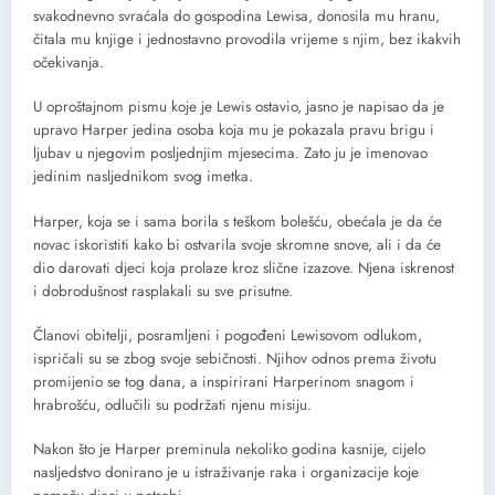
svakodnevno svraćala do gospodina Lewisa, donosila mu hranu,
čitala mu knjige i jednostavno provodila vrijeme s njim, bez ikakvih
očekivanja.
U oproštajnom pismu koje je Lewis ostavio, jasno je napisao da je
upravo Harper jedina osoba koja mu je pokazala pravu brigu i
ljubav u njegovim posljednjim mjesecima. Zato ju je imenovao
jedinim nasljednikom svog imetka.
Harper, koja se i sama borila s teškom bolešću, obećala je da će
novac iskoristiti kako bi ostvarila svoje skromne snove, ali i da će
dio darovati djeci koja prolaze kroz slične izazove. Njena iskrenost
i dobrodušnost rasplakali su sve prisutne.
Članovi obitelji, posramljeni i pogođeni Lewisovom odlukom,
ispričali su se zbog svoje sebičnosti. Njihov odnos prema životu
promijenio se tog dana, a inspirirani Harperinom snagom i
hrabrošću, odlučili su podržati njenu misiju.
Nakon što je Harper preminula nekoliko godina kasnije, cijelo
nasljedstvo donirano je u istraživanje raka i organizacije koje