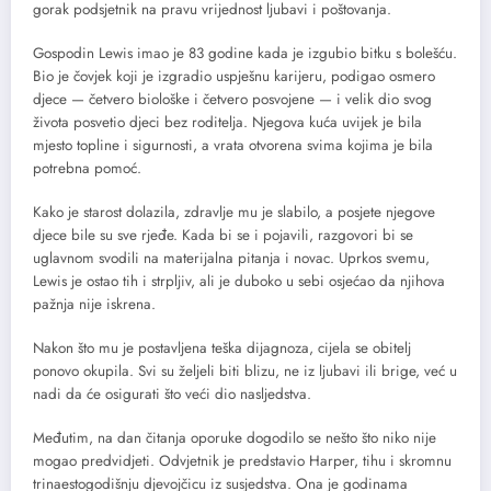
gorak podsjetnik na pravu vrijednost ljubavi i poštovanja.
Gospodin Lewis imao je 83 godine kada je izgubio bitku s bolešću.
Bio je čovjek koji je izgradio uspješnu karijeru, podigao osmero
djece — četvero biološke i četvero posvojene — i velik dio svog
života posvetio djeci bez roditelja. Njegova kuća uvijek je bila
mjesto topline i sigurnosti, a vrata otvorena svima kojima je bila
potrebna pomoć.
Kako je starost dolazila, zdravlje mu je slabilo, a posjete njegove
djece bile su sve rjeđe. Kada bi se i pojavili, razgovori bi se
uglavnom svodili na materijalna pitanja i novac. Uprkos svemu,
Lewis je ostao tih i strpljiv, ali je duboko u sebi osjećao da njihova
pažnja nije iskrena.
Nakon što mu je postavljena teška dijagnoza, cijela se obitelj
ponovo okupila. Svi su željeli biti blizu, ne iz ljubavi ili brige, već u
nadi da će osigurati što veći dio nasljedstva.
Međutim, na dan čitanja oporuke dogodilo se nešto što niko nije
mogao predvidjeti. Odvjetnik je predstavio Harper, tihu i skromnu
trinaestogodišnju djevojčicu iz susjedstva. Ona je godinama