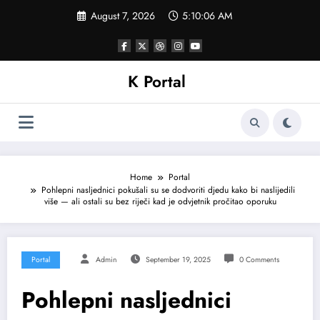
Skip
August 7, 2026
5:10:09 AM
to
content
K Portal
Home
Portal
Pohlepni nasljednici pokušali su se dodvoriti djedu kako bi naslijedili
više — ali ostali su bez riječi kad je odvjetnik pročitao oporuku
Portal
Admin
September 19, 2025
0 Comments
Pohlepni nasljednici