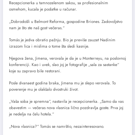
Recepcionerka u tamnozelenom sakou, sa profesionalnim
osmehom, kucala je podatke u računar.
„Dobrodošli u Belmont Reforma, gospodine Briones. Zadovoljstvo
nam je što ste naš gost večeras.“
Tomás je jedva obratio pažnju. Bio je previše zauzet Nadinim
izrazom lica i mislima o tome šta sledi kasnije.
Njegova žena, Jimena, verovala je da je u Monterreyu, na poslovnoj
konferenciji. Kao i uvek, slao joj je fotografije „sala za sastanke“
koje su zapravo bile restorani.
Posle dvanaest godina braka, Jimena mu je slepo verovala. To
poverenje mu je olakšalo dvostruki život.
„Vaša soba je spremna“, nastavila je recepcionerka. „Samo da vas
obavestim — večeras nova vlasnica lično pozdravlja goste. Prva joj
je nedelja na čelu hotela.“
„Nova vlasnica?“ Tomás se namrštio, nezainteresovano.