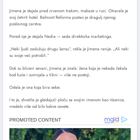
Jimena je stajala pred crvenom trakom, makaze u ruci. Otvarala je
svoj četvrti hotel. Belmont Reforma postao je dragulj njenog
poslovnog carstva.
Pored nje je stajala Nadia — sada direktorka marketinga.
„Neki ljudi zaslužuju drugu šansu“, rekla je Jimena ranije. „Ali neki
su svoje već potrošili.“
Dok su blicevi sevani, Jimena je znala: žena koja je nekada čekala
kod kuće i sumnjala u tišini — više ne postoji.
Ostala je ona koja bira sebe.
I to je, shvatila je gledajući ploču sa svojim imenom kao vlasnice,
vredelo više od bilo kakve osvete.