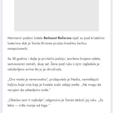
Mermerni podovi hotela
Belmont Reforma
sijali su pod kristalnim
lusterima dok je Tomás Briones pružao kreditnu karticu
recepcionerki.
Sa 38 godina i dalje je privlačio pažnju: savršeno krojeno odelo,
samouveren osmeh, skup sat. Žena pod ruku s njim izgledala je
oduševljeno svime što ju je okruživalo.
„Ovo mesto je neverovatno“, prošaputala je Nadia, nameštajući
haljinu boje vina koja je hvatala svaki odsjaj svetla. „Ne mogu da
verujem da odsedamo ovde.“
„Obećao sam ti najbolje“, odgovorio je Tomás stežući joj ruku. „Za
tebe — ništa manje od toga.“