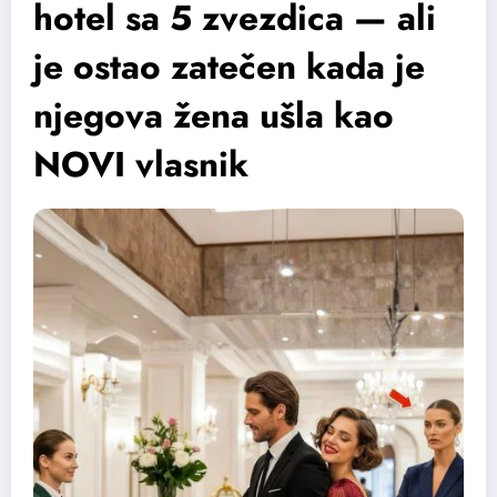
hotel sa 5 zvezdica — ali
je ostao zatečen kada je
njegova žena ušla kao
NOVI vlasnik