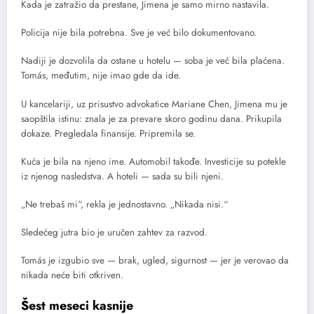
Kada je zatražio da prestane, Jimena je samo mirno nastavila.
Policija nije bila potrebna. Sve je već bilo dokumentovano.
Nadiji je dozvolila da ostane u hotelu — soba je već bila plaćena.
Tomás, međutim, nije imao gde da ide.
U kancelariji, uz prisustvo advokatice Mariane Chen, Jimena mu je
saopštila istinu: znala je za prevare skoro godinu dana. Prikupila
dokaze. Pregledala finansije. Pripremila se.
Kuća je bila na njeno ime. Automobil takođe. Investicije su potekle
iz njenog nasledstva. A hoteli — sada su bili njeni.
„Ne trebaš mi“, rekla je jednostavno. „Nikada nisi.“
Sledećeg jutra bio je uručen zahtev za razvod.
Tomás je izgubio sve — brak, ugled, sigurnost — jer je verovao da
nikada neće biti otkriven.
Šest meseci kasnije