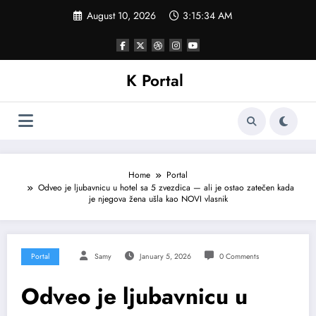
Skip
August 10, 2026
3:15:37 AM
to
content
K Portal
Home
Portal
Odveo je ljubavnicu u hotel sa 5 zvezdica — ali je ostao zatečen kada
je njegova žena ušla kao NOVI vlasnik
Portal
Samy
January 5, 2026
0 Comments
Odveo je ljubavnicu u