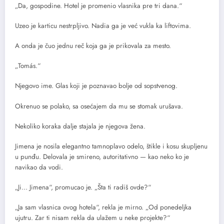
„Da, gospodine. Hotel je promenio vlasnika pre tri dana.“
Uzeo je karticu nestrpljivo. Nadia ga je već vukla ka liftovima.
A onda je čuo jednu reč koja ga je prikovala za mesto.
„Tomás.“
Njegovo ime. Glas koji je poznavao bolje od sopstvenog.
Okrenuo se polako, sa osećajem da mu se stomak urušava.
Nekoliko koraka dalje stajala je njegova žena.
Jimena je nosila elegantno tamnoplavo odelo, štikle i kosu skupljenu
u punđu. Delovala je smireno, autoritativno — kao neko ko je
navikao da vodi.
„Ji… Jimena“, promucao je. „Šta ti radiš ovde?“
„Ja sam vlasnica ovog hotela“, rekla je mirno. „Od ponedeljka
ujutru. Zar ti nisam rekla da ulažem u neke projekte?“