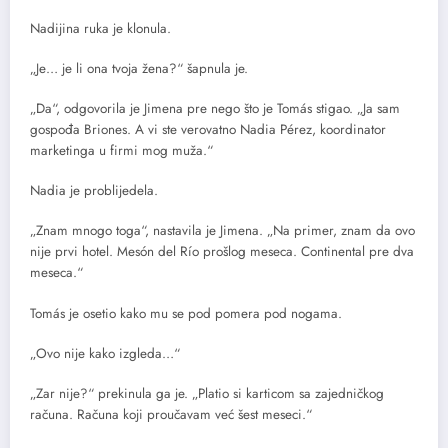
Nadijina ruka je klonula.
„Je… je li ona tvoja žena?“ šapnula je.
„Da“, odgovorila je Jimena pre nego što je Tomás stigao. „Ja sam
gospođa Briones. A vi ste verovatno Nadia Pérez, koordinator
marketinga u firmi mog muža.“
Nadia je problijedela.
„Znam mnogo toga“, nastavila je Jimena. „Na primer, znam da ovo
nije prvi hotel. Mesón del Río prošlog meseca. Continental pre dva
meseca.“
Tomás je osetio kako mu se pod pomera pod nogama.
„Ovo nije kako izgleda…“
„Zar nije?“ prekinula ga je. „Platio si karticom sa zajedničkog
računa. Računa koji proučavam već šest meseci.“