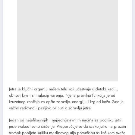
Jetra je ključni organ u našem telu koji učestvuje u detoksikaciji,
obnovi krvi i stimulaciji varenja. Njena pravilna funkcija je od
izuzetnog značaja za opšte zdravlje, energiju i izgled kože. Zato je
važno redovno i pažljivo brinuti o zdravlju jetre.
Jedan od najefikasnijih i najjednostavnijih načina za podršku jetri
jeste svakodnevno čišćenje. Preporučuje se da svako jutro na prazan
stomak popijete kašiku maslinovog ulja pomešanu sa kašikom sveže