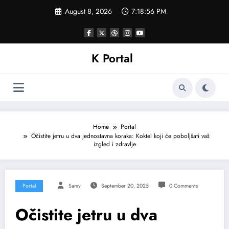
Skip
August 8, 2026
7:18:59 PM
to
content
K Portal
Home
Portal
Očistite jetru u dva jednostavna koraka: Koktel koji će poboljšati vaš
izgled i zdravlje
Portal
Samy
September 20, 2025
0 Comments
Očistite jetru u dva