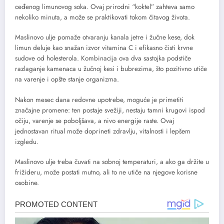
ceđenog limunovog soka. Ovaj prirodni “koktel” zahteva samo
nekoliko minuta, a može se praktikovati tokom čitavog života.
Maslinovo ulje pomaže otvaranju kanala jetre i žučne kese, dok
limun deluje kao snažan izvor vitamina C i efikasno čisti krvne
sudove od holesterola. Kombinacija ova dva sastojka podstiče
razlaganje kamenaca u žučnoj kesi i bubrezima, što pozitivno utiče
na varenje i opšte stanje organizma.
Nakon mesec dana redovne upotrebe, moguće je primetiti
značajne promene: ten postaje svežiji, nestaju tamni krugovi ispod
očiju, varenje se poboljšava, a nivo energije raste. Ovaj
jednostavan ritual može doprineti zdravlju, vitalnosti i lepšem
izgledu.
Maslinovo ulje treba čuvati na sobnoj temperaturi, a ako ga držite u
frižideru, može postati mutno, ali to ne utiče na njegove korisne
osobine.