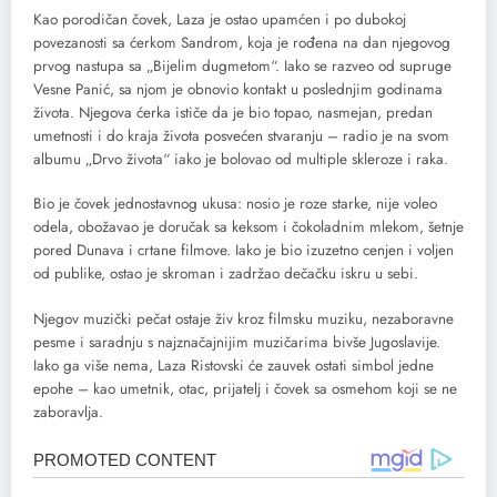
Kao porodičan čovek, Laza je ostao upamćen i po dubokoj
povezanosti sa ćerkom Sandrom, koja je rođena na dan njegovog
prvog nastupa sa „Bijelim dugmetom“. Iako se razveo od supruge
Vesne Panić, sa njom je obnovio kontakt u poslednjim godinama
života. Njegova ćerka ističe da je bio topao, nasmejan, predan
umetnosti i do kraja života posvećen stvaranju – radio je na svom
albumu „Drvo života“ iako je bolovao od multiple skleroze i raka.
Bio je čovek jednostavnog ukusa: nosio je roze starke, nije voleo
odela, obožavao je doručak sa keksom i čokoladnim mlekom, šetnje
pored Dunava i crtane filmove. Iako je bio izuzetno cenjen i voljen
od publike, ostao je skroman i zadržao dečačku iskru u sebi.
Njegov muzički pečat ostaje živ kroz filmsku muziku, nezaboravne
pesme i saradnju s najznačajnijim muzičarima bivše Jugoslavije.
Iako ga više nema, Laza Ristovski će zauvek ostati simbol jedne
epohe – kao umetnik, otac, prijatelj i čovek sa osmehom koji se ne
zaboravlja.