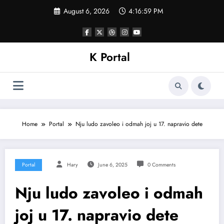
Skip
August 6, 2026
4:17:02 PM
to
content
K Portal
Home
Portal
Nju ludo zavoleo i odmah joj u 17. napravio dete
Portal
Hary
June 6, 2025
0 Comments
Nju ludo zavoleo i odmah
joj u 17. napravio dete