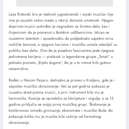
Laza Ristovski bio je istaknuti jugoslovenski i srpski muzičar čije
ime je zauzelo važno mesto u istoriji domaće umetnosti. Njegov
doprinos muzici potvrđen je nagradom za životno delo, kao i
činjenicom da je pomenut u školskim udžbenicima. Isticao se
izuzetnim talentom i sposobnošću da podjednako uspešno svira
različite žanrove, a njegova harizma i muzičko umeće ostavljali su
publiku bez daha. Ono što je posebno fascinantno jeste njegova
jedinstvena karijera — prelazak iz legendarne grupe „Smak“ u
jednako poznato „Bijelo dugme“, što je u to vreme bilo gotovo
nezamislivo.
Rođen u Novom Pazaru, detinjstvo je proveo u Kraljevu, gde je i
započeo muzičko obrazovanje. Već sa pet godina pokazao je
izuzetnu strast prema muzici, a prvi instrument bila mu je
harmonika. Kasnije se opredelio za klavijature i orgulje, a sa 13
godina priključio se svojoj prvoj muzičkoj grupi. Školovanje je
kombinovao između gimnazije, ekonomske i muzičke škole, što
pokazuje koliko mu je muzika bila važnija od formalnog
obrazovanja.