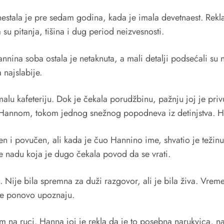
ala je pre sedam godina, kada je imala devetnaest. Rekla je 
 su pitanja, tišina i dug period neizvesnosti.
nina soba ostala je netaknuta, a mali detalji podsećali su 
 najslabije.
alu kafeteriju. Dok je čekala porudžbinu, pažnju joj je priv
a Hannom, tokom jednog snežnog popodneva iz detinjstva. H
en i povučen, ali kada je čuo Hannino ime, shvatio je težin
je nadu koja je dugo čekala povod da se vrati.
a. Nije bila spremna za duži razgovor, ali je bila živa. Vr
a se ponovo upoznaju.
m na ruci. Hanna joj je rekla da je to posebna narukvica,