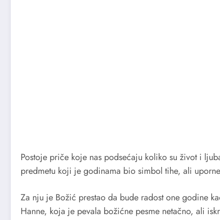
Postoje priče koje nas podsećaju koliko su život i ljub
predmetu koji je godinama bio simbol tihe, ali uporn
Za nju je Božić prestao da bude radost one godine kad
Hanne, koja je pevala božićne pesme netačno, ali iskren