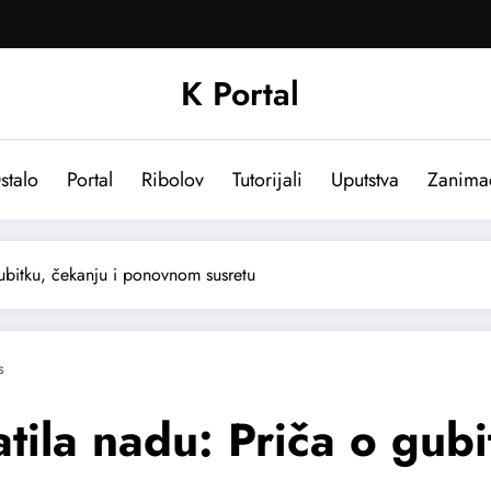
K Portal
stalo
Portal
Ribolov
Tutorijali
Uputstva
Zanima
gubitku, čekanju i ponovnom susretu
s
tila nadu: Priča o gubi