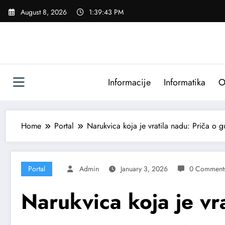
Skip
August 8, 2026
1:39:44 PM
to
content
Informacije
Informatika
O
Home
Portal
Narukvica koja je vratila nadu: Priča o 
Portal
Admin
January 3, 2026
0 Comment
Narukvica koja je vra