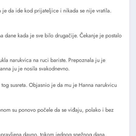
da ide kod prijateljice i nikada se nije vratila.
na dane kada je sve bilo drugačije. Čekanje je postalo
ukla narukvica na ruci bariste. Prepoznala ju je
anna ju je nosila svakodnevno.
u tog susreta. Objasnio je da mu je Hanna narukvicu
emenom su ponovo počele da se viđaju, polako i bez
 napravljena davno, tokom jednog snežnog dana.