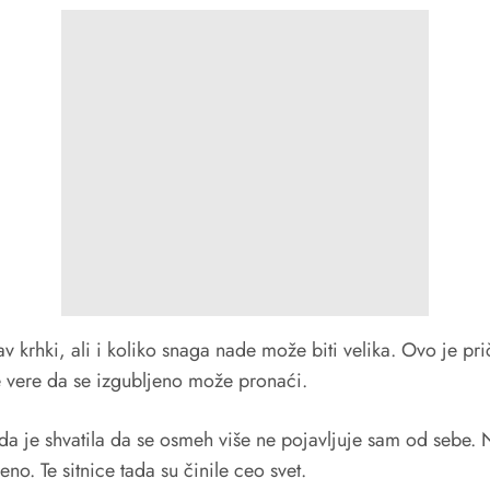
av krhki, ali i koliko snaga nade može biti velika. Ovo je pr
e vere da se izgubljeno može pronaći.
a je shvatila da se osmeh više ne pojavljuje sam od sebe. N
o. Te sitnice tada su činile ceo svet.