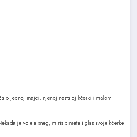
iča o jednoj majci, njenoj nestaloj kćerki i malom
ekada je volela sneg, miris cimeta i glas svoje kćerke