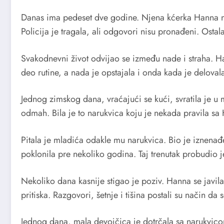
Danas ima pedeset dve godine. Njena kćerka Hanna nest
Policija je tragala, ali odgovori nisu pronađeni. Ostala
Svakodnevni život odvijao se između nade i straha. Han
deo rutine, a nada je opstajala i onda kada je delovala
Jednog zimskog dana, vraćajući se kući, svratila je u m
odmah. Bila je to narukvica koju je nekada pravila s
Pitala je mladića odakle mu narukvica. Bio je iznenađ
poklonila pre nekoliko godina. Taj trenutak probudio 
Nekoliko dana kasnije stigao je poziv. Hanna se javil
pritiska. Razgovori, šetnje i tišina postali su način d
Jednog dana, mala devojčica je dotrčala sa narukvico