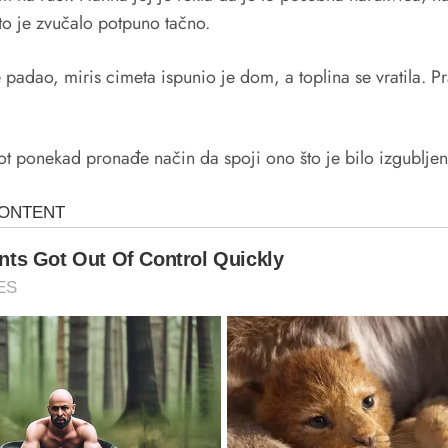
 to je zvučalo potpuno tačno.
 padao, miris cimeta ispunio je dom, a toplina se vratila.
t ponekad pronađe način da spoji ono što je bilo izgubljen