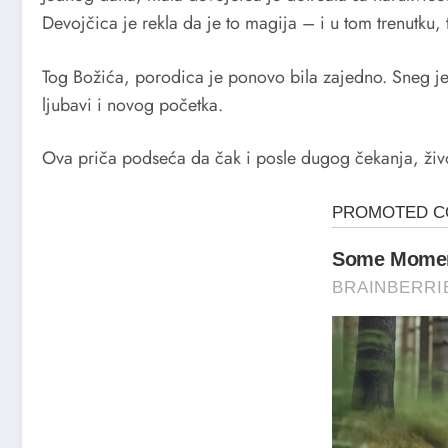
Devojčica je rekla da je to magija – i u tom trenutku,
Tog Božića, porodica je ponovo bila zajedno. Sneg je
ljubavi i novog početka.
Ova priča podseća da čak i posle dugog čekanja, živo