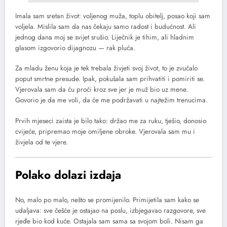
Imala sam sretan život: voljenog muža, toplu obitelj, posao koji sam
voljela. Mislila sam da nas čekaju samo radost i budućnost. Ali
jednog dana moj se svijet srušio. Liječnik je tihim, ali hladnim
glasom izgovorio dijagnozu — rak pluća.
Za mladu ženu koja je tek trebala živjeti svoj život, to je zvučalo
poput smrtne presude. Ipak, pokušala sam prihvatiti i pomiriti se.
Vjerovala sam da ću proći kroz sve jer je muž bio uz mene.
Govorio je da me voli, da će me podržavati u najtežim trenucima.
Prvih mjeseci zaista je bilo tako: držao me za ruku, tješio, donosio
cvijeće, pripremao moje omiljene obroke. Vjerovala sam mu i
živjela od te vjere.
Polako dolazi izdaja
No, malo po malo, nešto se promijenilo. Primijetila sam kako se
udaljava: sve češće je ostajao na poslu, izbjegavao razgovore, sve
rjeđe bio kod kuće. Ostajala sam sama sa svojom boli. Nisam ga