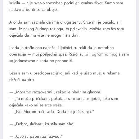
krivila — nije svatko sposoban podnijeti ovakav život. Samo sam
nastavila boriti se za oboje.
A onda sam saznala da ima drugu ženu. Srce mi je pucalo, ali
sam, iz nekog čudnog razloga, to prihvatila. Možda zato što sam
osjećala da mu više ne mogu ništa dati.
I tada je došlo ono najteže. Liječnici su rekli da je potrebna
operacija — moj posljednji spas. Rizici su bili ogromni: mogla sam
se jednostavno nikada ne probuditi.
Ležala sam u predoperacijskoj sali kad je ušao muž, u rukama
držeći papire.
— „Moramo razgovarati“, rekao je hladnim glasom.
— „To može pričekati“, pokušala sam se nasmiješiti, iako sam
osjećala kako mi se srce steže.
— „Ne. Moram reći sada. Dosta mi je čekanja.“
— „Dobro, slušam“, izustila sam tiho.
— „Ovo su papiri za razvod.“