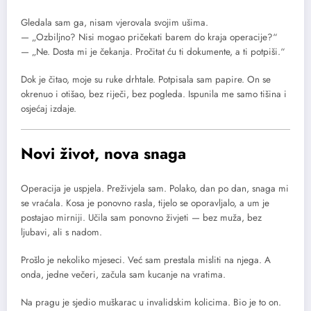
Gledala sam ga, nisam vjerovala svojim ušima.
— „Ozbiljno? Nisi mogao pričekati barem do kraja operacije?“
— „Ne. Dosta mi je čekanja. Pročitat ću ti dokumente, a ti potpiši.“
Dok je čitao, moje su ruke drhtale. Potpisala sam papire. On se
okrenuo i otišao, bez riječi, bez pogleda. Ispunila me samo tišina i
osjećaj izdaje.
Novi život, nova snaga
Operacija je uspjela. Preživjela sam. Polako, dan po dan, snaga mi
se vraćala. Kosa je ponovno rasla, tijelo se oporavljalo, a um je
postajao mirniji. Učila sam ponovno živjeti — bez muža, bez
ljubavi, ali s nadom.
Prošlo je nekoliko mjeseci. Već sam prestala misliti na njega. A
onda, jedne večeri, začula sam kucanje na vratima.
Na pragu je sjedio muškarac u invalidskim kolicima. Bio je to on.