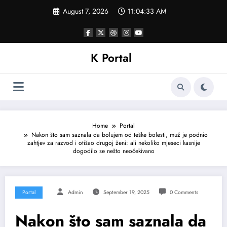
Skip
August 7, 2026
11:04:36 AM
to
content
K Portal
Home
Portal
Nakon što sam saznala da bolujem od teške bolesti, muž je podnio
zahtjev za razvod i otišao drugoj ženi: ali nekoliko mjeseci kasnije
dogodilo se nešto neočekivano
Portal
Admin
September 19, 2025
0 Comments
Nakon što sam saznala da