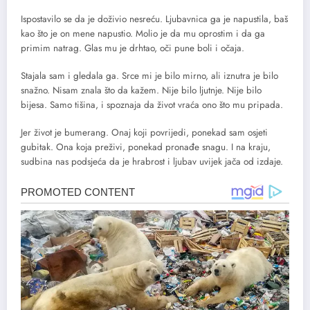
Ispostavilo se da je doživio nesreću. Ljubavnica ga je napustila, baš
kao što je on mene napustio. Molio je da mu oprostim i da ga
primim natrag. Glas mu je drhtao, oči pune boli i očaja.
Stajala sam i gledala ga. Srce mi je bilo mirno, ali iznutra je bilo
snažno. Nisam znala što da kažem. Nije bilo ljutnje. Nije bilo
bijesa. Samo tišina, i spoznaja da život vraća ono što mu pripada.
Jer život je bumerang. Onaj koji povrijedi, ponekad sam osjeti
gubitak. Ona koja preživi, ponekad pronađe snagu. I na kraju,
sudbina nas podsjeća da je hrabrost i ljubav uvijek jača od izdaje.