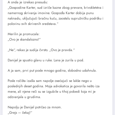
A onda je izrekao presudu:
„Gospodine Karter, sud izriče kazne zbog prevare, krivokletstva i
namernog skrivanja imovine. Gospođa Karter dobija punu
naknadu, uključujući bračnu kuću, zaostalu supružničku podršku i
polovinu svih skrivenih sredstava.“
Merilin je promucala:
„Ovo je skandalozno!“
„Ne“, rekao je sudija čvrsto. „Ovo je pravda.“
Danijel je spustio glavu u ruke. Lana je zurila u pod.
A ja sam, prvi put posle mnogo godina, slobodno udahnula.
Posle ročišta izašla sam napolje osećajući se lakše nego u
poslednjih deset godina. Moja advokatica je govorila nešto iza
mene, ali njene reči su se izgubile u tihoj pobedi koja mi je
odzvanjala u grudima.
Napolju je Danijel potrčao za mnom.
„Grejs — čekaj!“