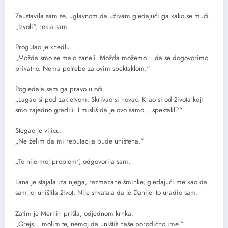
Zaustavila sam se, uglavnom da uživam gledajući ga kako se muči.
„Izvoli“, rekla sam.
Progutao je knedlu.
„Možda smo se malo zaneli. Možda možemo… da se dogovorimo
privatno. Nema potrebe za ovim spektaklom.“
Pogledala sam ga pravo u oči.
„Lagao si pod zakletvom. Skrivao si novac. Krao si od života koji
smo zajedno gradili. I misliš da je ovo samo… spektakl?“
Stegao je vilicu.
„Ne želim da mi reputacija bude uništena.“
„To nije moj problem“, odgovorila sam.
Lana je stajala iza njega, razmazane šminke, gledajući me kao da
sam joj uništila život. Nije shvatala da je Danijel to uradio sam.
Zatim je Merilin prišla, odjednom krhka.
„Grejs… molim te, nemoj da uništiš naše porodično ime.“