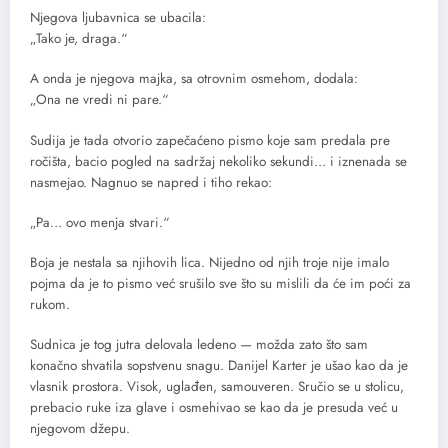
Njegova ljubavnica se ubacila:
„Tako je, draga.“
A onda je njegova majka, sa otrovnim osmehom, dodala:
„Ona ne vredi ni pare.“
Sudija je tada otvorio zapečaćeno pismo koje sam predala pre
ročišta, bacio pogled na sadržaj nekoliko sekundi… i iznenada se
nasmejao. Nagnuo se napred i tiho rekao:
„Pa… ovo menja stvari.“
Boja je nestala sa njihovih lica. Nijedno od njih troje nije imalo
pojma da je to pismo već srušilo sve što su mislili da će im poći za
rukom.
Sudnica je tog jutra delovala ledeno — možda zato što sam
konačno shvatila sopstvenu snagu. Danijel Karter je ušao kao da je
vlasnik prostora. Visok, uglađen, samouveren. Sručio se u stolicu,
prebacio ruke iza glave i osmehivao se kao da je presuda već u
njegovom džepu.