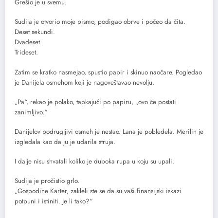
Grešio je u svemu.
Sudija je otvorio moje pismo, podigao obrve i počeo da čita.
Deset sekundi.
Dvadeset.
Trideset.
Zatim se kratko nasmejao, spustio papir i skinuo naočare. Pogledao
je Danijela osmehom koji je nagoveštavao nevolju.
„Pa“, rekao je polako, tapkajući po papiru, „ovo će postati
zanimljivo.“
Danijelov podrugljivi osmeh je nestao. Lana je pobledela. Merilin je
izgledala kao da ju je udarila struja.
I dalje nisu shvatali koliko je duboka rupa u koju su upali.
Sudija je pročistio grlo.
„Gospodine Karter, zakleli ste se da su vaši finansijski iskazi
potpuni i istiniti. Je li tako?“