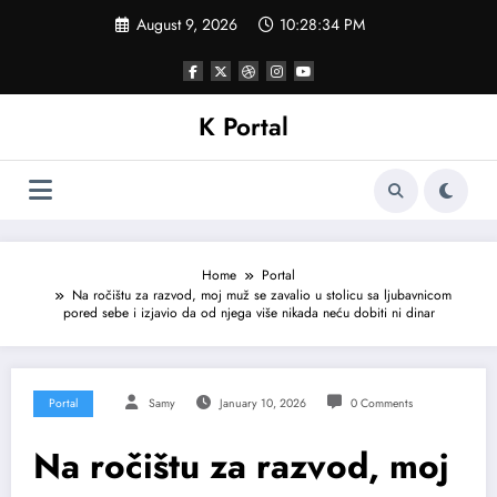
Skip
August 9, 2026
10:28:36 PM
to
content
K Portal
Home
Portal
Na ročištu za razvod, moj muž se zavalio u stolicu sa ljubavnicom
pored sebe i izjavio da od njega više nikada neću dobiti ni dinar
Portal
Samy
January 10, 2026
0 Comments
Na ročištu za razvod, moj