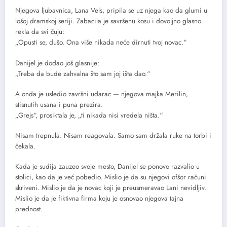
Njegova ljubavnica, Lana Vels, pripila se uz njega kao da glumi u
lošoj dramskoj seriji. Zabacila je savršenu kosu i dovoljno glasno
rekla da svi čuju:
„Opusti se, dušo. Ona više nikada neće dirnuti tvoj novac.“
Danijel je dodao još glasnije:
„Treba da bude zahvalna što sam joj išta dao.“
A onda je usledio završni udarac — njegova majka Merilin,
stisnutih usana i puna prezira.
„Grejs“, prosiktala je, „ti nikada nisi vredela ništa.“
Nisam trepnula. Nisam reagovala. Samo sam držala ruke na torbi i
čekala.
Kada je sudija zauzeo svoje mesto, Danijel se ponovo razvalio u
stolici, kao da je već pobedio. Mislio je da su njegovi ofšor računi
skriveni. Mislio je da je novac koji je preusmeravao Lani nevidljiv.
Mislio je da je fiktivna firma koju je osnovao njegova tajna
prednost.