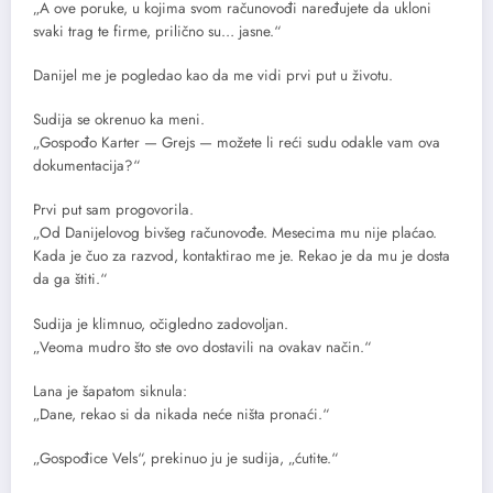
„A ove poruke, u kojima svom računovođi naređujete da ukloni
svaki trag te firme, prilično su… jasne.“
Danijel me je pogledao kao da me vidi prvi put u životu.
Sudija se okrenuo ka meni.
„Gospođo Karter — Grejs — možete li reći sudu odakle vam ova
dokumentacija?“
Prvi put sam progovorila.
„Od Danijelovog bivšeg računovođe. Mesecima mu nije plaćao.
Kada je čuo za razvod, kontaktirao me je. Rekao je da mu je dosta
da ga štiti.“
Sudija je klimnuo, očigledno zadovoljan.
„Veoma mudro što ste ovo dostavili na ovakav način.“
Lana je šapatom siknula:
„Dane, rekao si da nikada neće ništa pronaći.“
„Gospođice Vels“, prekinuo ju je sudija, „ćutite.“