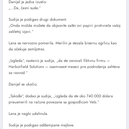
Danijel je jedva izustio:
„…Da, časni sude.“
Sudija je podigao drugi dokument.
„Onda možda možete da objasnite zašto ovi papiri protivreče vašoj
zakletoj izjavi.“
Lana se nervozno pomerila. Merilin je stezala bisernu ogrlicu kao
da očekuje zemljotres.
„Izgleda“, nastavio je sudija, „da ste osnovali fiktivnu firmu —
Harborfield Solutions — osamnaest meseci pre podnošenja zahteva
za razvod.“
Danijel se ukočio.
„Takođe“, dodao je sudija, „izgleda da ste oko 740.000 dolara
preusmerili na račune povezane sa gospođicom Vels.“
Lana je naglo udahnula.
Sudija je podigao odštampane mejlove.