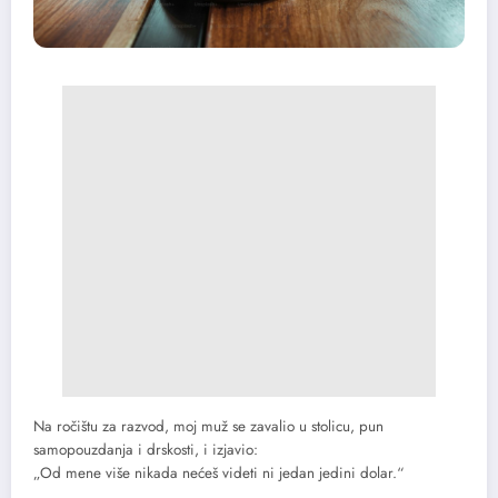
Na ročištu za razvod, moj muž se zavalio u stolicu, pun
samopouzdanja i drskosti, i izjavio:
„Od mene više nikada nećeš videti ni jedan jedini dolar.“