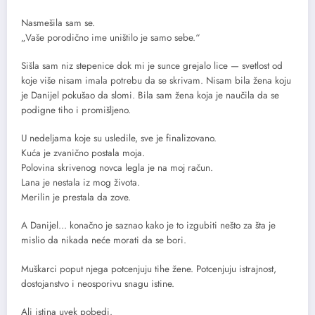
Nasmešila sam se.
„Vaše porodično ime uništilo je samo sebe.“
Sišla sam niz stepenice dok mi je sunce grejalo lice — svetlost od
koje više nisam imala potrebu da se skrivam. Nisam bila žena koju
je Danijel pokušao da slomi. Bila sam žena koja je naučila da se
podigne tiho i promišljeno.
U nedeljama koje su usledile, sve je finalizovano.
Kuća je zvanično postala moja.
Polovina skrivenog novca legla je na moj račun.
Lana je nestala iz mog života.
Merilin je prestala da zove.
A Danijel… konačno je saznao kako je to izgubiti nešto za šta je
mislio da nikada neće morati da se bori.
Muškarci poput njega potcenjuju tihe žene. Potcenjuju istrajnost,
dostojanstvo i neosporivu snagu istine.
Ali istina uvek pobedi.