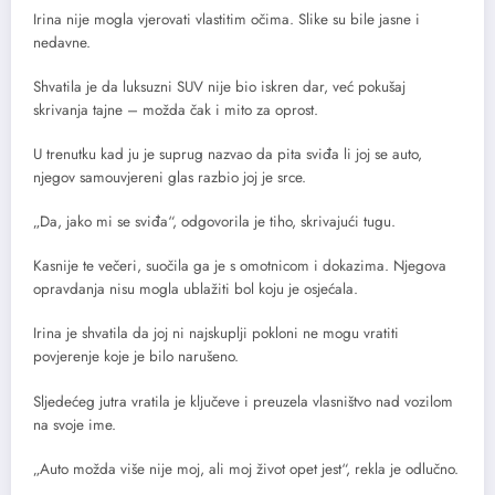
Irina nije mogla vjerovati vlastitim očima. Slike su bile jasne i
nedavne.
Shvatila je da luksuzni SUV nije bio iskren dar, već pokušaj
skrivanja tajne – možda čak i mito za oprost.
U trenutku kad ju je suprug nazvao da pita sviđa li joj se auto,
njegov samouvjereni glas razbio joj je srce.
„Da, jako mi se sviđa“, odgovorila je tiho, skrivajući tugu.
Kasnije te večeri, suočila ga je s omotnicom i dokazima. Njegova
opravdanja nisu mogla ublažiti bol koju je osjećala.
Irina je shvatila da joj ni najskuplji pokloni ne mogu vratiti
povjerenje koje je bilo narušeno.
Sljedećeg jutra vratila je ključeve i preuzela vlasništvo nad vozilom
na svoje ime.
„Auto možda više nije moj, ali moj život opet jest“, rekla je odlučno.