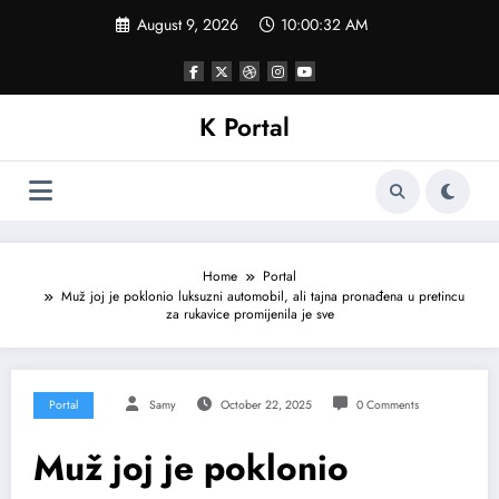
Skip
August 9, 2026
10:00:34 AM
to
content
K Portal
Home
Portal
Muž joj je poklonio luksuzni automobil, ali tajna pronađena u pretincu
za rukavice promijenila je sve
Portal
Samy
October 22, 2025
0 Comments
Muž joj je poklonio