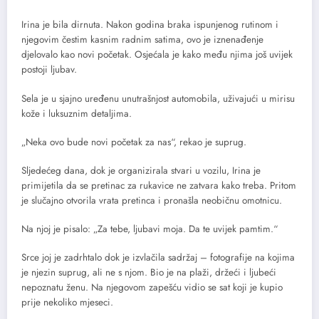
Irina je bila dirnuta. Nakon godina braka ispunjenog rutinom i
njegovim čestim kasnim radnim satima, ovo je iznenađenje
djelovalo kao novi početak. Osjećala je kako među njima još uvijek
postoji ljubav.
Sela je u sjajno uređenu unutrašnjost automobila, uživajući u mirisu
kože i luksuznim detaljima.
„Neka ovo bude novi početak za nas“, rekao je suprug.
Sljedećeg dana, dok je organizirala stvari u vozilu, Irina je
primijetila da se pretinac za rukavice ne zatvara kako treba. Pritom
je slučajno otvorila vrata pretinca i pronašla neobičnu omotnicu.
Na njoj je pisalo: „Za tebe, ljubavi moja. Da te uvijek pamtim.“
Srce joj je zadrhtalo dok je izvlačila sadržaj – fotografije na kojima
je njezin suprug, ali ne s njom. Bio je na plaži, držeći i ljubeći
nepoznatu ženu. Na njegovom zapešću vidio se sat koji je kupio
prije nekoliko mjeseci.