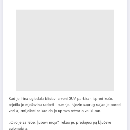
Kad je Irina ugledala blistavi crveni SUV parkiran ispred kuće,
osjetila je mješavinu radosti i sumnje. Njezin suprug stajao je pored
vozila, smiješeći se kao da je upravo ostvario veliki san.
„Ovo je za tebe, ljubavi moja“, rekao je, predajući joj ključeve
automobila.