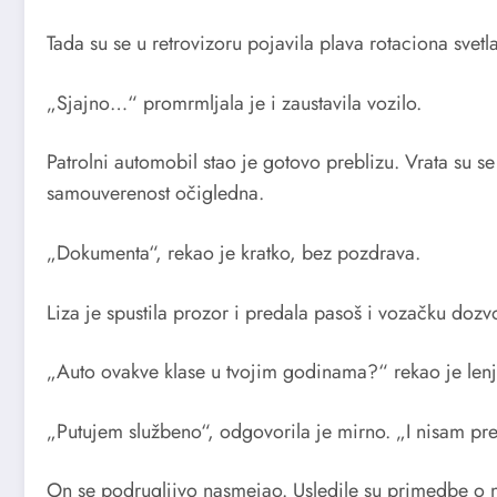
Tada su se u retrovizoru pojavila plava rotaciona svetla
„Sjajno…“ promrmljala je i zaustavila vozilo.
Patrolni automobil stao je gotovo preblizu. Vrata su 
samouverenost očigledna.
„Dokumenta“, rekao je kratko, bez pozdrava.
Liza je spustila prozor i predala pasoš i vozačku doz
„Auto ovakve klase u tvojim godinama?“ rekao je lenj
„Putujem službeno“, odgovorila je mirno. „I nisam prek
On se podrugljivo nasmejao. Usledile su primedbe o 