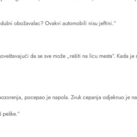
dušni obožavalac? Ovakvi automobili nisu jeftini.“
eštavajući da se sve može „rešiti na licu mesta“. Kada je m
upozorenja, pocepao je napola. Zvuk cepanja odjeknuo je n
š peške.“