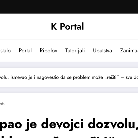
K Portal
stalo
Portal
Ribolov
Tutorijali
Uputstva
Zanima
olu, ismevao je i nagovestio da se problem može „rešiti“ – sve d
ts
pao je devojci dozvolu,