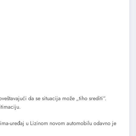
štavajući da se situacija može „tiho srediti“.
timaciju.
 klima-uređaj u Lizinom novom automobilu odavno je