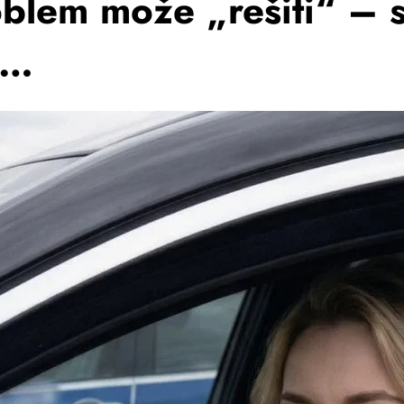
oblem može „rešiti“ – s
i…