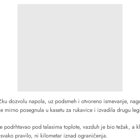
ku dozvolu napola, uz podsmeh i otvoreno ismevanje, nagove
 mirno posegnula u kasetu za rukavice i izvadila drugu legi
 je podrhtavao pod talasima toplote, vazduh je bio težak, a
svako pravilo, ni kilometar iznad ograničenja.