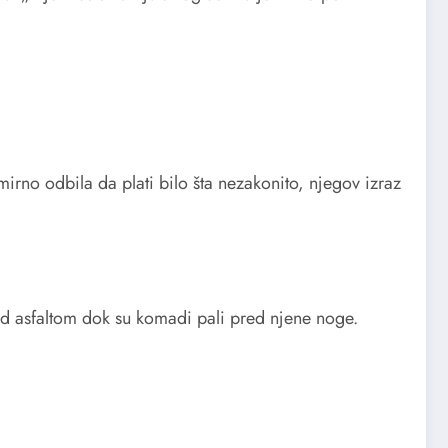
irno odbila da plati bilo šta nezakonito, njegov izraz
ad asfaltom dok su komadi pali pred njene noge.