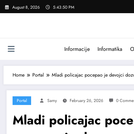
Skip
August 8, 2026
5:43:51 PM
to
content
Informacije
Informatika
O
Home
Portal
Mladi policajac pocepao je devojci dozv
Portal
Samy
February 26, 2026
0 Commen
Mladi policajac poce