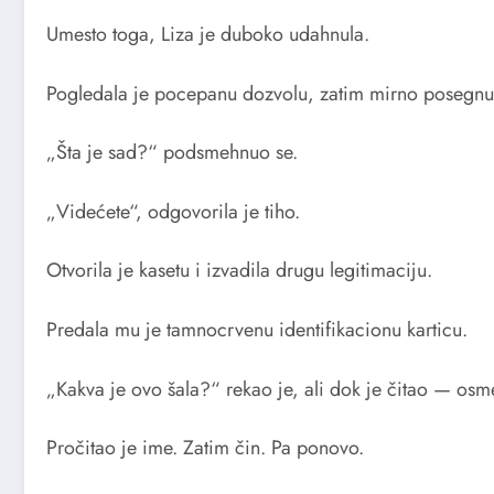
Umesto toga, Liza je duboko udahnula.
Pogledala je pocepanu dozvolu, zatim mirno posegnula
„Šta je sad?“ podsmehnuo se.
„Videćete“, odgovorila je tiho.
Otvorila je kasetu i izvadila drugu legitimaciju.
Predala mu je tamnocrvenu identifikacionu karticu.
„Kakva je ovo šala?“ rekao je, ali dok je čitao — osm
Pročitao je ime. Zatim čin. Pa ponovo.