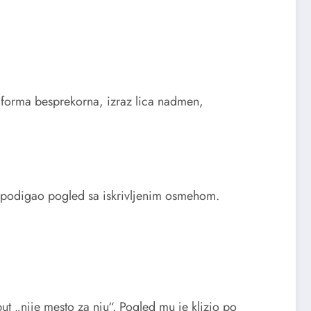
niforma besprekorna, izraz lica nadmen,
je podigao pogled sa iskrivljenim osmehom.
 „nije mesto za nju“. Pogled mu je klizio po