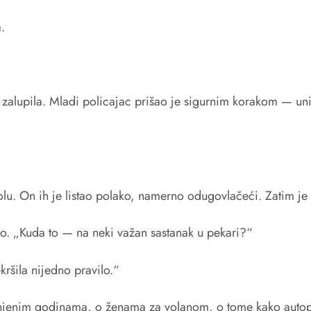
.
se zalupila. Mladi policajac prišao je sigurnim korakom — u
volu. On ih je listao polako, namerno odugovlačeći. Zatim 
o. „Kuda to — na neki važan sastanak u pekari?“
ršila nijedno pravilo.“
njenim godinama, o ženama za volanom, o tome kako autoput