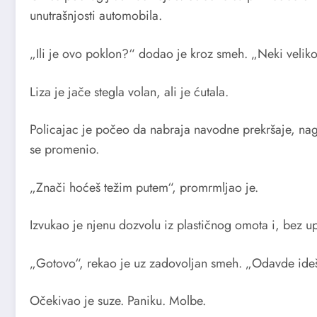
unutrašnjosti automobila.
„Ili je ovo poklon?“ dodao je kroz smeh. „Neki veliko
Liza je jače stegla volan, ali je ćutala.
Policajac je počeo da nabraja navodne prekršaje, nagov
se promenio.
„Znači hoćeš težim putem“, promrmljao je.
Izvukao je njenu dozvolu iz plastičnog omota i, bez 
„Gotovo“, rekao je uz zadovoljan smeh. „Odavde ide
Očekivao je suze. Paniku. Molbe.