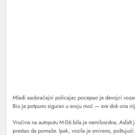
Mladi saobraćajni policajac pocepao je devojci vozač
Bio je potpuno siguran u svoju moć — sve dok ona nije
Vrućina na autoputu M-06 bila je nemilosrdna. Asfalt
prestao da pomaže. Ipak, vozila je smireno, poštujući 