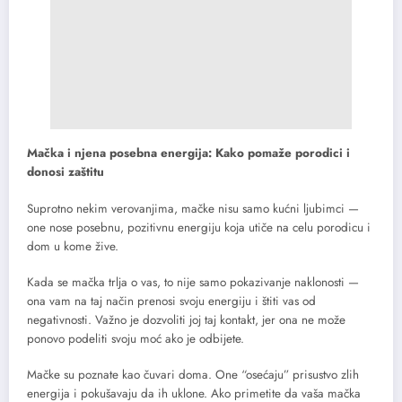
Mačka i njena posebna energija: Kako pomaže porodici i
donosi zaštitu
Suprotno nekim verovanjima, mačke nisu samo kućni ljubimci —
one nose posebnu, pozitivnu energiju koja utiče na celu porodicu i
dom u kome žive.
Kada se mačka trlja o vas, to nije samo pokazivanje naklonosti —
ona vam na taj način prenosi svoju energiju i štiti vas od
negativnosti. Važno je dozvoliti joj taj kontakt, jer ona ne može
ponovo podeliti svoju moć ako je odbijete.
Mačke su poznate kao čuvari doma. One “osećaju” prisustvo zlih
energija i pokušavaju da ih uklone. Ako primetite da vaša mačka