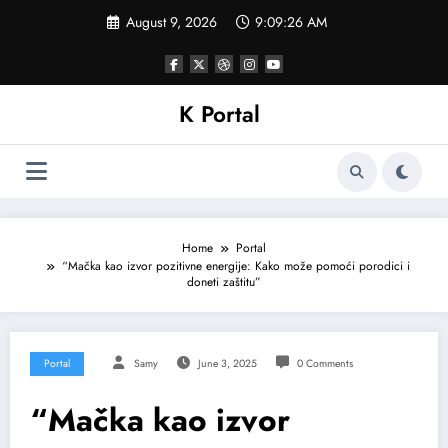
Skip
August 9, 2026
9:09:29 AM
to
content
K Portal
Home
Portal
“Mačka kao izvor pozitivne energije: Kako može pomoći porodici i
doneti zaštitu”
Portal
Samy
June 3, 2025
0 Comments
“Mačka kao izvor