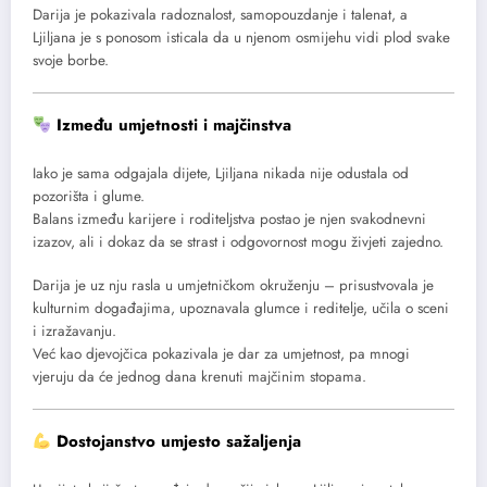
Darija je pokazivala radoznalost, samopouzdanje i talenat, a
Ljiljana je s ponosom isticala da u njenom osmijehu vidi plod svake
svoje borbe.
Između umjetnosti i majčinstva
Iako je sama odgajala dijete, Ljiljana nikada nije odustala od
pozorišta i glume.
Balans između karijere i roditeljstva postao je njen svakodnevni
izazov, ali i dokaz da se strast i odgovornost mogu živjeti zajedno.
Darija je uz nju rasla u umjetničkom okruženju – prisustvovala je
kulturnim događajima, upoznavala glumce i reditelje, učila o sceni
i izražavanju.
Već kao djevojčica pokazivala je dar za umjetnost, pa mnogi
vjeruju da će jednog dana krenuti majčinim stopama.
Dostojanstvo umjesto sažaljenja