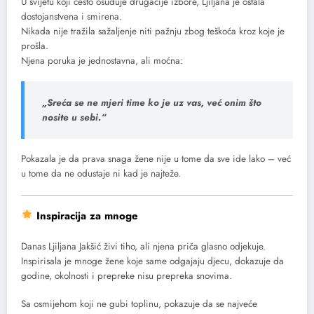
U svijetu koji često osuđuje drugačije izbore, Ljiljana je ostala
dostojanstvena i smirena.
Nikada nije tražila sažaljenje niti pažnju zbog teškoća kroz koje je
prošla.
Njena poruka je jednostavna, ali moćna:
„Sreća se ne mjeri time ko je uz vas, već onim što
nosite u sebi.“
Pokazala je da prava snaga žene nije u tome da sve ide lako – već
u tome da ne odustaje ni kad je najteže.
Inspiracija za mnoge
Danas Ljiljana Jakšić živi tiho, ali njena priča glasno odjekuje.
Inspirisala je mnoge žene koje same odgajaju djecu, dokazuje da
godine, okolnosti i prepreke nisu prepreka snovima.
Sa osmijehom koji ne gubi toplinu, pokazuje da se najveće