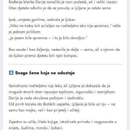
Rođenje kćerke Darije označilo je novi početak, ali i veliki izazov.
Otac djeteta odlučio je da se povuče, a Ljiljana je ostala sama.
Ipak, umjesto gorčine, izabrala je ljubav.
„Niko ne treba biti prisiljen na roditeljstvo ako nije spreman,“ rekla
je jednom prilikom.
„Ja jesam bila spremna – i to je bilo dovoljno.“
Bez osude i bez žaljenja, nastavila je dalje – sama, ali s vjerom da
će ljubav prema djetetu biti njen kompas.
Snaga žene koja ne odustaje
Samohrano roditeljstvo nije lako, ali Ljiljana je dokazala da je
moguće stvoriti dom ispunjen toplinom, sigurnošću i osmijehom.
Darija je rasla okružena pažnjom i nježnošću.
Od prvih koraka do školskih uspjeha, Ljiljana je bila uz nju – ne
samo kao majka, već i kao prijatelj i učitelj.
Zajedno su učile, čitale knjige, istraživale prirodu i razgovarale o
svijetu, ljudima, moralu i ljubavi.