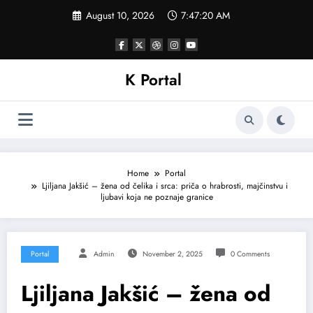
Skip
August 10, 2026
7:47:23 AM
to
content
K Portal
Home
Portal
Ljiljana Jakšić – žena od čelika i srca: priča o hrabrosti, majčinstvu i
ljubavi koja ne poznaje granice
Portal
Admin
November 2, 2025
0 Comments
Ljiljana Jakšić – žena od