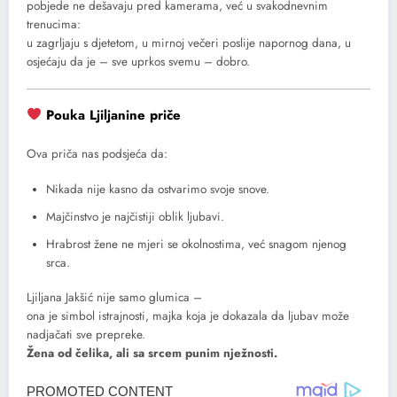
pobjede ne dešavaju pred kamerama, već u svakodnevnim
trenucima:
u zagrljaju s djetetom, u mirnoj večeri poslije napornog dana, u
osjećaju da je – sve uprkos svemu – dobro.
Pouka Ljiljanine priče
Ova priča nas podsjeća da:
Nikada nije kasno da ostvarimo svoje snove.
Majčinstvo je najčistiji oblik ljubavi.
Hrabrost žene ne mjeri se okolnostima, već snagom njenog
srca.
Ljiljana Jakšić nije samo glumica –
ona je simbol istrajnosti, majka koja je dokazala da ljubav može
nadjačati sve prepreke.
Žena od čelika, ali sa srcem punim nježnosti.