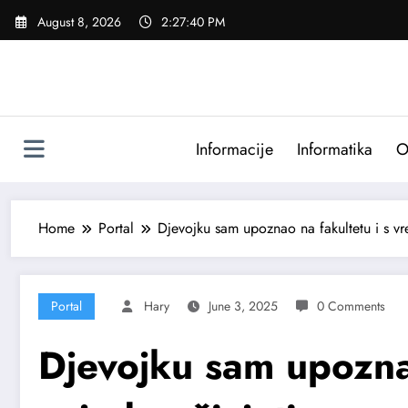
Skip
August 8, 2026
2:27:42 PM
to
content
Informacije
Informatika
O
Home
Portal
Djevojku sam upoznao na fakultetu i s v
Portal
Hary
June 3, 2025
0 Comments
Djevojku sam upozna