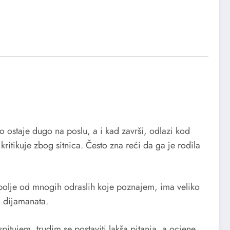
 ostaje dugo na poslu, a i kad završi, odlazi kod
kritikuje zbog sitnica. Često zna reći da ga je rodila
ki bolje od mnogih odraslih koje poznajem, ima veliko
h dijamanata.
itujem, trudim se postaviti lakša pitanja, a ocjene