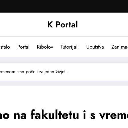
K Portal
stalo
Portal
Ribolov
Tutorijali
Uputstva
Zanima
remenom smo počeli zajedno živjeti.
o na fakultetu i s vre