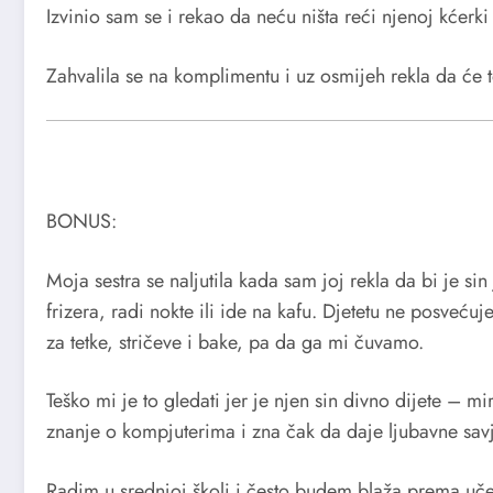
Izvinio sam se i rekao da neću ništa reći njenoj kćer
Zahvalila se na komplimentu i uz osmijeh rekla da će 
BONUS:
Moja sestra se naljutila kada sam joj rekla da bi je 
frizera, radi nokte ili ide na kafu. Djetetu ne posvećuj
za tetke, stričeve i bake, pa da ga mi čuvamo.
Teško mi je to gledati jer je njen sin divno dijete – 
znanje o kompjuterima i zna čak da daje ljubavne savj
Radim u srednjoj školi i često budem blaža prema učen