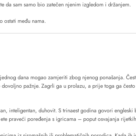
ki te da sam samo bio zatečen njenim izgledom i držanjem.
to ostati među nama.
sin jednog dana mogao zamjeriti zbog njenog ponašanja. Često
e dovoljno pažnje. Zagrli ga u prolazu, a prije toga ga često 
miran, inteligentan, duhovit. S trinaest godina govori engles
ete praveći poređenja s igricama – poput osvajanja rijetki
icima iz siromašnih ili problematičnih porodica. Kada ih isp