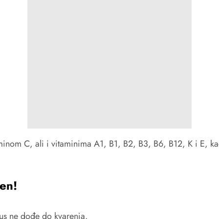
aminom C, ali i vitaminima A1, B1, B2, B3, B6, B12, K i E, 
ren!
us ne dođe do kvarenja.