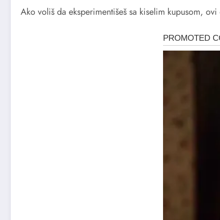
Ako voliš da eksperimentišeš sa kiselim kupusom, ovi 