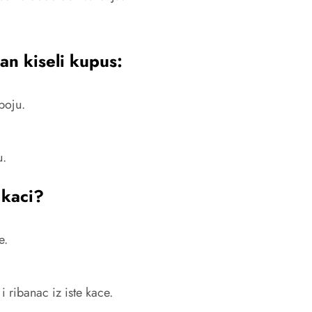
an kiseli kupus:
boju.
u.
 kaci?
e.
 ribanac iz iste kace.