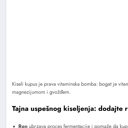
Kiseli kupus je prava vitaminska bomba: bogat je vit
magnezijumom i gvožđem.
Tajna uspešnog kiseljenja: dodajte 
Ren
ubrzava proces fermentacije i pomaže da kup