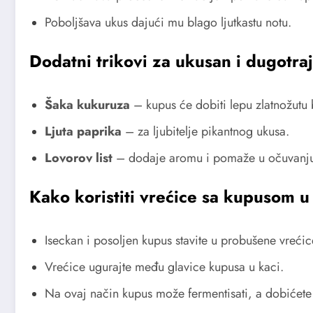
Poboljšava ukus dajući mu blago ljutkastu notu.
Dodatni trikovi za ukusan i dugotraj
Šaka kukuruza
– kupus će dobiti lepu zlatnožutu 
Ljuta paprika
– za ljubitelje pikantnog ukusa.
Lovorov list
– dodaje aromu i pomaže u očuvanj
Kako koristiti vrećice sa kupusom u
Iseckan i posoljen kupus stavite u probušene vrećic
Vrećice ugurajte među glavice kupusa u kaci.
Na ovaj način kupus može fermentisati, a dobićete i