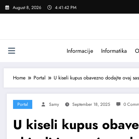
Skip
August 8, 2026
4:41:44 PM
to
content
Informacije
Informatika
O
Home
Portal
U kiseli kupus obavezno dodajte ovaj sasto
Portal
Samy
September 18, 2025
0 Comm
U kiseli kupus obave