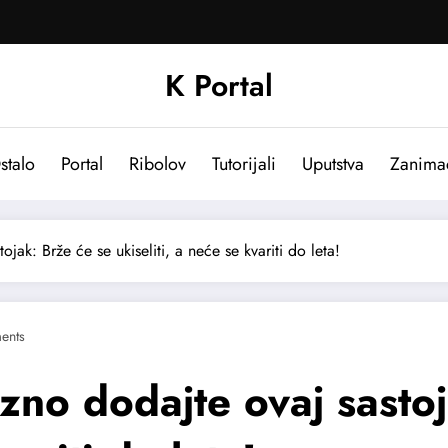
K Portal
stalo
Portal
Ribolov
Tutorijali
Uputstva
Zanima
jak: Brže će se ukiseliti, a neće se kvariti do leta!
ents
zno dodajte ovaj sastoj