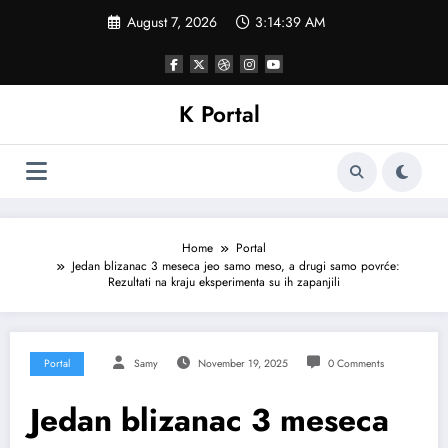
Skip
August 7, 2026
3:14:41 AM
to
content
K Portal
Home
Portal
Jedan blizanac 3 meseca jeo samo meso, a drugi samo povrće:
Rezultati na kraju eksperimenta su ih zapanjili
Portal
Samy
November 19, 2025
0 Comments
Jedan blizanac 3 meseca