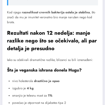
Kod njega
raznolikost crevnih bakterija ostala je stabilna
, što
znači da mu je imunitet verovatno bio manje narušen nego kod
brata.
Rezultati nakon 12 nedelja: manje
razlike nego što se očekivalo, ali par
detalja je presudno
Iako su očekivali dramatične razlike, blizanci su bili iznenađeni:
Šta je veganska ishrana donela Hugu?
nivo holesterola
drastično je opao
izgubio je
4 kg
smanjio je telesnu mast za
1%
povećao je otpornost na dijabetes tipa 2