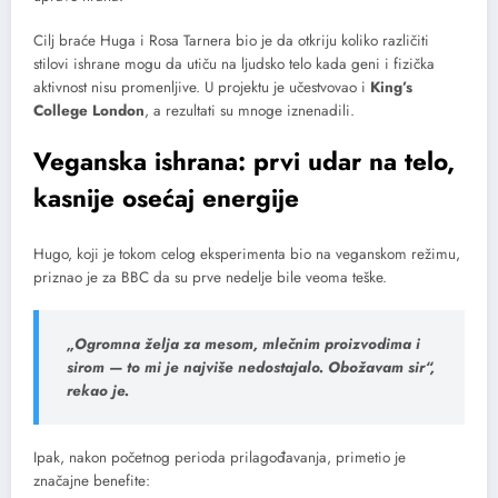
Cilj braće Huga i Rosa Tarnera bio je da otkriju koliko različiti
stilovi ishrane mogu da utiču na ljudsko telo kada geni i fizička
aktivnost nisu promenljive. U projektu je učestvovao i
King’s
College London
, a rezultati su mnoge iznenadili.
Veganska ishrana: prvi udar na telo,
kasnije osećaj energije
Hugo, koji je tokom celog eksperimenta bio na veganskom režimu,
priznao je za BBC da su prve nedelje bile veoma teške.
„Ogromna želja za mesom, mlečnim proizvodima i
sirom — to mi je najviše nedostajalo. Obožavam sir“,
rekao je.
Ipak, nakon početnog perioda prilagođavanja, primetio je
značajne benefite: