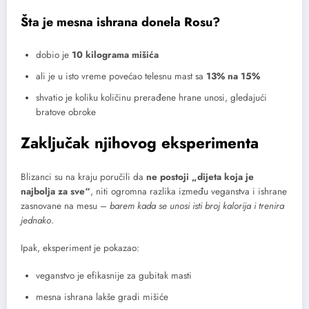
Šta je mesna ishrana donela Rosu?
dobio je
10 kilograma mišića
ali je u isto vreme povećao telesnu mast sa
13% na 15%
shvatio je koliku količinu prerađene hrane unosi, gledajući
bratove obroke
Zaključak njihovog eksperimenta
Blizanci su na kraju poručili da
ne postoji „dijeta koja je
najbolja za sve“
, niti ogromna razlika između veganstva i ishrane
zasnovane na mesu –
barem kada se unosi isti broj kalorija i trenira
jednako
.
Ipak, eksperiment je pokazao:
veganstvo je efikasnije za gubitak masti
mesna ishrana lakše gradi mišiće