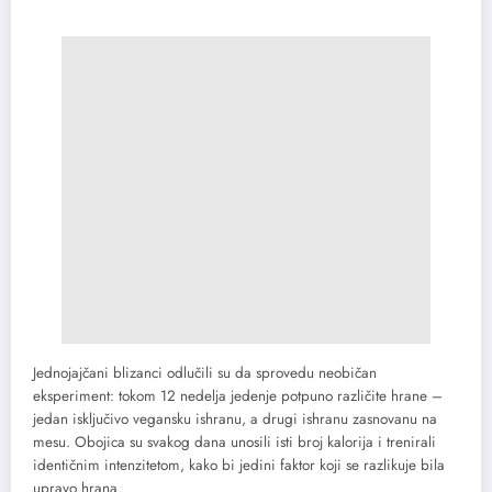
Jednojajčani blizanci odlučili su da sprovedu neobičan
eksperiment: tokom 12 nedelja jedenje potpuno različite hrane –
jedan isključivo vegansku ishranu, a drugi ishranu zasnovanu na
mesu. Obojica su svakog dana unosili isti broj kalorija i trenirali
identičnim intenzitetom, kako bi jedini faktor koji se razlikuje bila
upravo hrana.