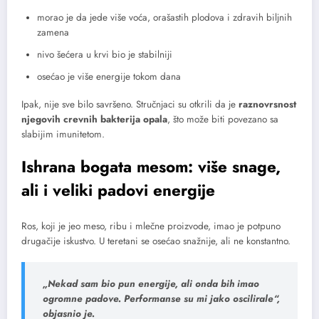
morao je da jede više voća, orašastih plodova i zdravih biljnih
zamena
nivo šećera u krvi bio je stabilniji
osećao je više energije tokom dana
Ipak, nije sve bilo savršeno. Stručnjaci su otkrili da je
raznovrsnost
njegovih crevnih bakterija opala
, što može biti povezano sa
slabijim imunitetom.
Ishrana bogata mesom: više snage,
ali i veliki padovi energije
Ros, koji je jeo meso, ribu i mlečne proizvode, imao je potpuno
drugačije iskustvo. U teretani se osećao snažnije, ali ne konstantno.
„Nekad sam bio pun energije, ali onda bih imao
ogromne padove. Performanse su mi jako oscilirale“,
objasnio je.