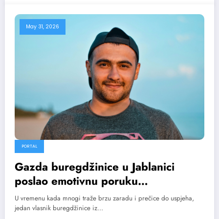
May 31, 2026
PORTAL
Gazda buregdžinice u Jablanici
poslao emotivnu poruku
mušterijama: Pošten komad hljeba
U vremenu kada mnogi traže brzu zaradu i prečice do uspjeha,
nikad nije bilo lako zaraditi
jedan vlasnik buregdžinice iz…