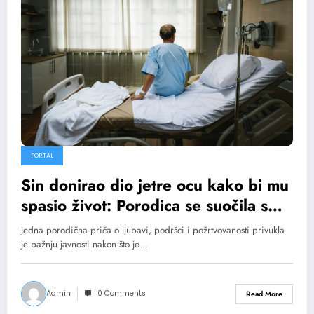
PORTAL
Sin donirao dio jetre ocu kako bi mu
spasio život: Porodica se suočila s
neočekivanim izazovima
Jedna porodična priča o ljubavi, podršci i požrtvovanosti privukla
je pažnju javnosti nakon što je…
Admin
0 Comments
Read More