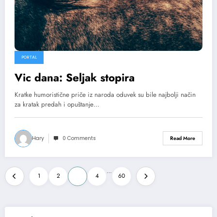
PORTAL
Vic dana: Seljak stopira
Kratke humoristične priče iz naroda oduvek su bile najbolji način
za kratak predah i opuštanje…
Hary
0 Comments
Read More
Posts
…
1
2
3
4
60
pagination