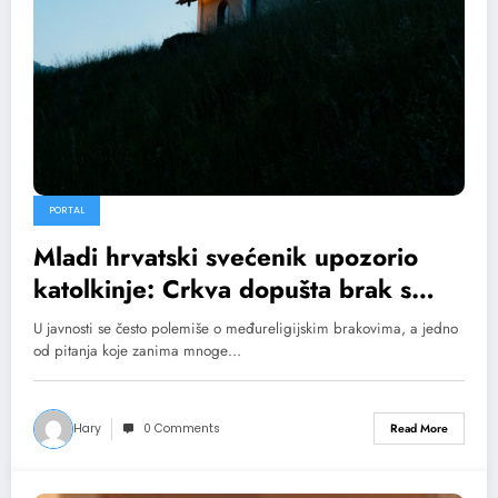
PORTAL
Mladi hrvatski svećenik upozorio
katolkinje: Crkva dopušta brak s
muslimanom, ali pod jednim važnim
U javnosti se često polemiše o međureligijskim brakovima, a jedno
uslovom
od pitanja koje zanima mnoge…
Hary
0 Comments
Read More