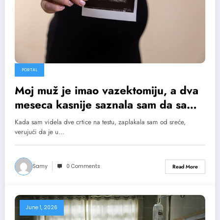
PORTAL
Moj muž je imao vazektomiju, a dva
meseca kasnije saznala sam da sam
trudna. Nazvao me je nevernom,
Kada sam videla dve crtice na testu, zaplakala sam od sreće,
ostavio me zbog druge žene… ali još
verujući da je u…
uvek nisam znala da me najteži
udarac čeka na ultrazvuku
Samy
0 Comments
Read More
June 1, 2026