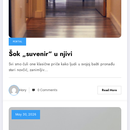
PORTAL
Šok „suvenir“ u njivi
Svi smo čuli one klasične priče kako ljudi u svojoj bašti pronađu
stari novčić, zanimljiv…
Hary
0 Comments
Read More
May 30, 2026