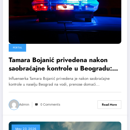
PORTAL
Tamara Bojanić privedena nakon
saobraćajne kontrole u Beogradu:
Policija sprovela dalju proceduru
Influenserka Tamara Bojanić privedena je nakon saobraćajne
kontrole u naselju Beograd na vodi, prenose domaći…
Admin
0 Comments
Read More
May 23, 2026