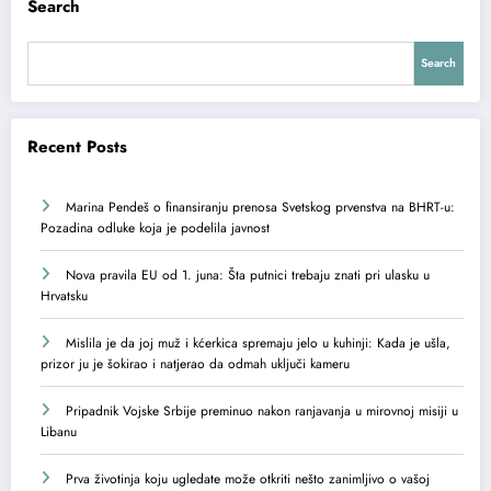
Search
Search
Recent Posts
Marina Pendeš o finansiranju prenosa Svetskog prvenstva na BHRT-u:
Pozadina odluke koja je podelila javnost
Nova pravila EU od 1. juna: Šta putnici trebaju znati pri ulasku u
Hrvatsku
Mislila je da joj muž i kćerkica spremaju jelo u kuhinji: Kada je ušla,
prizor ju je šokirao i natjerao da odmah uključi kameru
Pripadnik Vojske Srbije preminuo nakon ranjavanja u mirovnoj misiji u
Libanu
Prva životinja koju ugledate može otkriti nešto zanimljivo o vašoj