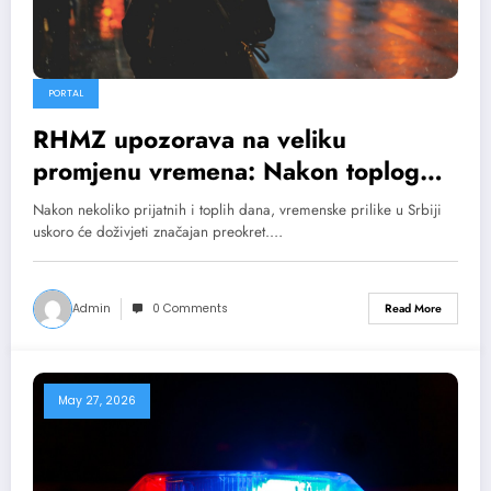
PORTAL
RHMZ upozorava na veliku
promjenu vremena: Nakon toplog
talasa stižu pljuskovi i grmljavina
Nakon nekoliko prijatnih i toplih dana, vremenske prilike u Srbiji
uskoro će doživjeti značajan preokret.…
Admin
0 Comments
Read More
May 27, 2026