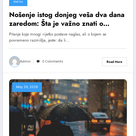
PORTAL
Nošenje istog donjeg veša dva dana
zaredom: Šta je važno znati o
higijeni i udobnosti?
Pitanje koje mnogi rijetko postave naglas, ali o kojem se
povremeno razmišlja, jeste: da li…
Admin
0 Comments
Read More
May 29, 2026