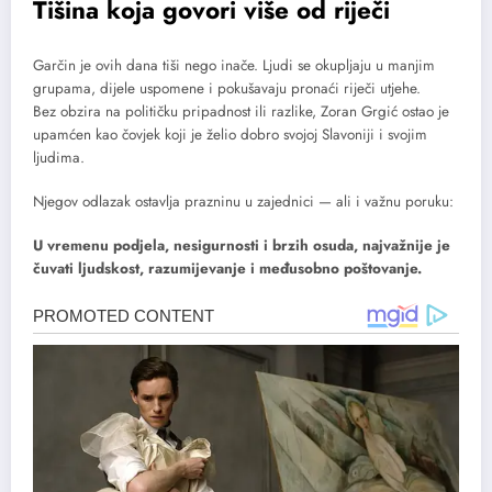
Tišina koja govori više od riječi
Garčin je ovih dana tiši nego inače. Ljudi se okupljaju u manjim
grupama, dijele uspomene i pokušavaju pronaći riječi utjehe.
Bez obzira na političku pripadnost ili razlike, Zoran Grgić ostao je
upamćen kao čovjek koji je želio dobro svojoj Slavoniji i svojim
ljudima.
Njegov odlazak ostavlja prazninu u zajednici — ali i važnu poruku:
U vremenu podjela, nesigurnosti i brzih osuda, najvažnije je
čuvati ljudskost, razumijevanje i međusobno poštovanje.