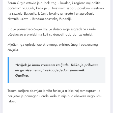
Zoran Grgić ostavio je dubok trag u lokalnoj i regionalnoj politici
početkom 2000-ih, kada je u Hrvatskom saboru posebno insistirao
na razvoju Slavonije, jačanju lokalne privrede i unapređenju
životnih uslova u Brodsko-posavskoj županiji.
Bio je poznat kao čovjek koji je slušao svoje sugrađane i rado
učestvovao u projektima koji su donosili dobrobit zajednici.
Mještani ga opisuju kao skromnog, pristupačnog i posvećenog
čovjeka.
“Uvijek je imao vremena za ljude. Teško je prihvatiti
da ga više nema,” rekao je jedan stanovnik
Garčina.
Tokom karijere obavljao je više funkcija u lokalnoj samoupravi, a
nerijetko je pomagao i onda kada to nije bilo obaveza nego lični
izbor.