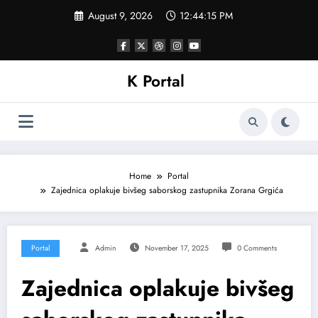
Skip
August 9, 2026
12:44:18 PM
to
content
K Portal
Home
Portal
Zajednica oplakuje bivšeg saborskog zastupnika Zorana Grgića
Portal
Admin
November 17, 2025
0 Comments
Zajednica oplakuje bivšeg