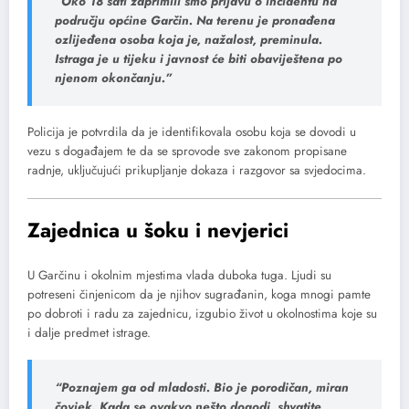
“Oko 18 sati zaprimili smo prijavu o incidentu na
području općine Garčin. Na terenu je pronađena
ozlijeđena osoba koja je, nažalost, preminula.
Istraga je u tijeku i javnost će biti obaviještena po
njenom okončanju.”
Policija je potvrdila da je identifikovala osobu koja se dovodi u
vezu s događajem te da se sprovode sve zakonom propisane
radnje, uključujući prikupljanje dokaza i razgovor sa svjedocima.
Zajednica u šoku i nevjerici
U Garčinu i okolnim mjestima vlada duboka tuga. Ljudi su
potreseni činjenicom da je njihov sugrađanin, koga mnogi pamte
po dobroti i radu za zajednicu, izgubio život u okolnostima koje su
i dalje predmet istrage.
“Poznajem ga od mladosti. Bio je porodičan, miran
čovjek. Kada se ovakvo nešto dogodi, shvatite