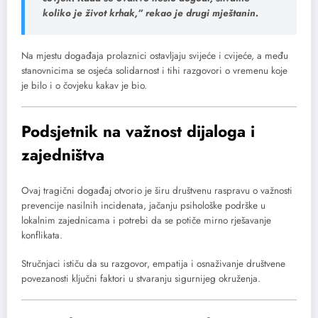
koliko je život krhak,” rekao je drugi mještanin.
Na mjestu događaja prolaznici ostavljaju svijeće i cvijeće, a među
stanovnicima se osjeća solidarnost i tihi razgovori o vremenu koje
je bilo i o čovjeku kakav je bio.
Podsjetnik na važnost dijaloga i
zajedništva
Ovaj tragični događaj otvorio je širu društvenu raspravu o važnosti
prevencije nasilnih incidenata, jačanju psihološke podrške u
lokalnim zajednicama i potrebi da se potiče mirno rješavanje
konflikata.
Stručnjaci ističu da su razgovor, empatija i osnaživanje društvene
povezanosti ključni faktori u stvaranju sigurnijeg okruženja.