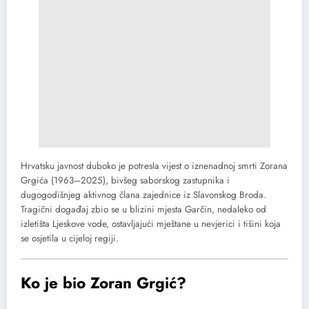
Hrvatsku javnost duboko je potresla vijest o iznenadnoj smrti Zorana
Grgića (1963–2025), bivšeg saborskog zastupnika i
dugogodišnjeg aktivnog člana zajednice iz Slavonskog Broda.
Tragični događaj zbio se u blizini mjesta Garčin, nedaleko od
izletišta Ljeskove vode, ostavljajući mještane u nevjerici i tišini koja
se osjetila u cijeloj regiji.
Ko je bio Zoran Grgić?