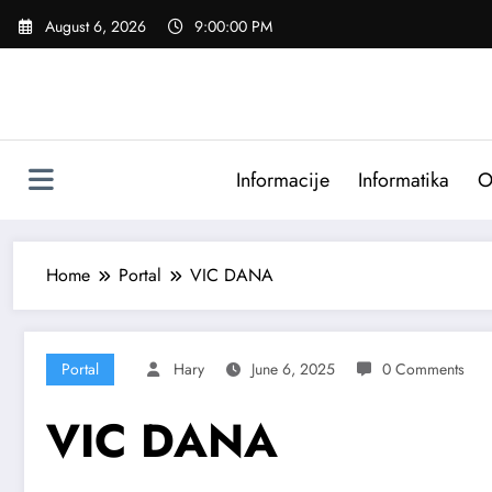
Skip
August 6, 2026
9:00:02 PM
to
content
Informacije
Informatika
O
Home
Portal
VIC DANA
Portal
Hary
June 6, 2025
0 Comments
VIC DANA