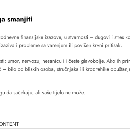
ga smanjiti
odnevne finansijske izazove, u stvarnosti – dugovi i stres ko
 izaziva i probleme sa varenjem ili povišen krvni pritisak.
i: umor, nervozu, nesanicu ili česte glavobolje. Ako ih pri
ć – bilo od bliskih osoba, stručnjaka ili kroz tehike opuštanja
u da sačekaju, ali vaše tijelo ne može.