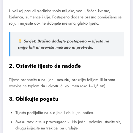
U velikoj posudi sjedinite toplo mlijeko, vodu, šećer, kvasac,
bjelanca, žumance i ulje. Postepeno dodajte brašno pomiješano sa
solju i mijesite dok ne dobijete mekano, glatko tijesto.
Savjet:
Brašno dodajte postepeno – tijesto ne
smije biti ni previše mekano ni pretvrdo.
2.
Ostavite tijesto da nadođe
Tijesto prebacite u nauljenu posudu, prekrijte folijom ili krpom i
ostavite na toplom da udvostruči volumen (oko 1–1,5 sat).
3.
Oblikujte pogaču
Tijesto podijelite na 4 dijela i oblikujte loptice.
Svaku razvucite u pravougaonik. Na jednu polovinu stavite sir,
drugu isijecite na trakice, pa urolajte.