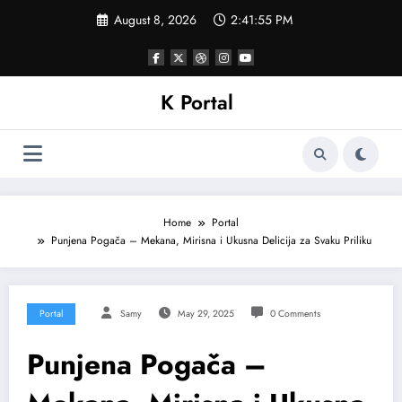
Skip
August 8, 2026
2:41:58 PM
to
content
K Portal
Home
Portal
Punjena Pogača – Mekana, Mirisna i Ukusna Delicija za Svaku Priliku
Portal
Samy
May 29, 2025
0 Comments
Punjena Pogača –