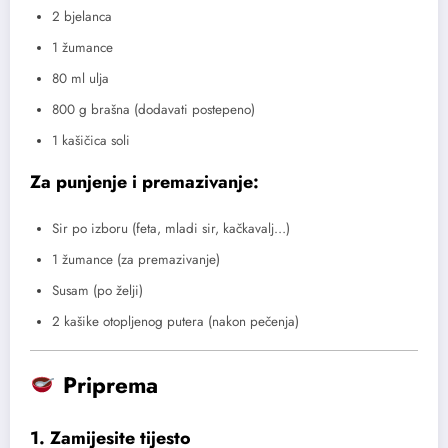
2 bjelanca
1 žumance
80 ml ulja
800 g brašna (dodavati postepeno)
1 kašičica soli
Za punjenje i premazivanje:
Sir po izboru (feta, mladi sir, kačkavalj…)
1 žumance (za premazivanje)
Susam (po želji)
2 kašike otopljenog putera (nakon pečenja)
Priprema
1.
Zamijesite tijesto