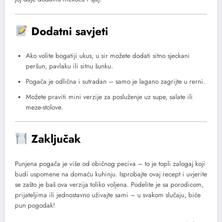
Dodatni savjeti
Ako volite bogatiji ukus, u sir možete dodati sitno sjeckani
peršun, pavlaku ili sitnu šunku.
Pogača je odlična i sutradan – samo je lagano zagrijte u rerni.
Možete praviti mini verzije za posluženje uz supe, salate ili
meze-stolove.
Zaključak
Punjena pogača je više od običnog peciva – to je topli zalogaj koji
budi uspomene na domaću kuhinju. Isprobajte ovaj recept i uvjerite
se zašto je baš ova verzija toliko voljena. Podelite je sa porodicom,
prijateljima ili jednostavno uživajte sami – u svakom slučaju, biće
pun pogodak!