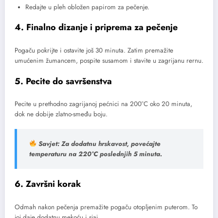
Redajte u pleh obložen papirom za pečenje.
4.
Finalno dizanje i priprema za pečenje
Pogaču pokrijte i ostavite još 30 minuta. Zatim premažite
umućenim žumancem, pospite susamom i stavite u zagrijanu rernu.
5.
Pecite do savršenstva
Pecite u prethodno zagrijanoj pećnici na 200°C oko 20 minuta,
dok ne dobije zlatno-smeđu boju.
Savjet:
Za dodatnu hrskavost, povećajte
temperaturu na 220°C poslednjih 5 minuta.
6.
Završni korak
Odmah nakon pečenja premažite pogaču otopljenim puterom. To
joj daje dodatnu mekoću i sjaj.