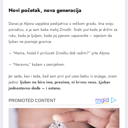
Novi početak, nova generacija
Danas je Aljona uspješna pedijatrica u velikom gradu. Ima svoju
porodicu, a ja sam baka maloj Zinočki. Svaki put kada je držim za
ruku, kada je ljuljam, kada joj pjevam uspavanke – osjećam da
ljubav ne poznaje granice.
– “Mama, hoćeš li pričuvati Zinočku dok radim?” pita Aljona.
– “Naravno,” kažem s osmijehom.
Jer sada, kao i tada, kad sam prvi put uzeo bebu iz snijega, znam
jedno:
ljubav ne bira ime, prezime, ni krvnu vezu. Ljubav
jednostavno dođe – i ostane.