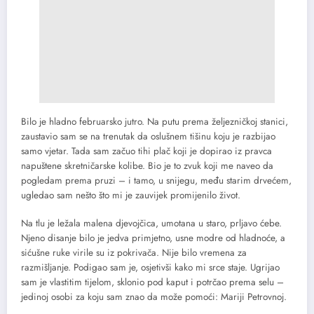
Bilo je hladno februarsko jutro. Na putu prema željezničkoj stanici,
zaustavio sam se na trenutak da oslušnem tišinu koju je razbijao
samo vjetar. Tada sam začuo tihi plač koji je dopirao iz pravca
napuštene skretničarske kolibe. Bio je to zvuk koji me naveo da
pogledam prema pruzi – i tamo, u snijegu, među starim drvećem,
ugledao sam nešto što mi je zauvijek promijenilo život.
Na tlu je ležala malena djevojčica, umotana u staro, prljavo ćebe.
Njeno disanje bilo je jedva primjetno, usne modre od hladnoće, a
sićušne ruke virile su iz pokrivača. Nije bilo vremena za
razmišljanje. Podigao sam je, osjetivši kako mi srce staje. Ugrijao
sam je vlastitim tijelom, sklonio pod kaput i potrčao prema selu –
jedinoj osobi za koju sam znao da može pomoći: Mariji Petrovnoj.