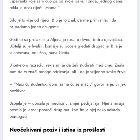
uspavanki koje sam čuo još od svoje bake. I onda, jednog dana,
rekla je prvu riječ: “Mama.”
Bilo je to više od riječi. Bio je to znak da me prihvatila. I da
pripadamo jedno drugome.
Godine su prolazile, a Aljona je rasla u divnu, bistru djevojčicu.
Učitelji su je hvalili, komšije su počele gledati drugačije. Bila je
talentovana, odlučna, puna života.
U četvrtom razredu, rekla mi je da želi studirati medicinu. Znala
sam da to znači mnogo odricanja, ali i da je vrijedno svake žrtve.
– “Naći ću studentski dom, sama ću se snaći,” govorila je, uvijek
pozitivna.
Uspjela je – upisala je medicinu, smjer pedijatrija. Njena misija
postala je jasna: pomoći drugima, kao što je njoj neko nekada
pomogao.
Neočekivani poziv i istina iz prošlosti