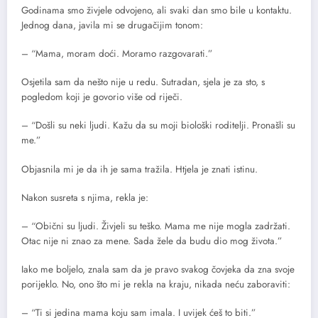
Godinama smo živjele odvojeno, ali svaki dan smo bile u kontaktu.
Jednog dana, javila mi se drugačijim tonom:
– “Mama, moram doći. Moramo razgovarati.”
Osjetila sam da nešto nije u redu. Sutradan, sjela je za sto, s
pogledom koji je govorio više od riječi.
– “Došli su neki ljudi. Kažu da su moji biološki roditelji. Pronašli su
me.”
Objasnila mi je da ih je sama tražila. Htjela je znati istinu.
Nakon susreta s njima, rekla je:
– “Obični su ljudi. Živjeli su teško. Mama me nije mogla zadržati.
Otac nije ni znao za mene. Sada žele da budu dio mog života.”
Iako me boljelo, znala sam da je pravo svakog čovjeka da zna svoje
porijeklo. No, ono što mi je rekla na kraju, nikada neću zaboraviti:
– “Ti si jedina mama koju sam imala. I uvijek ćeš to biti.”