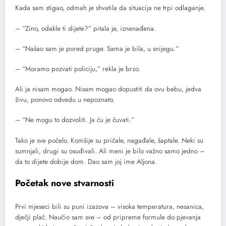
Kada sam stigao, odmah je shvatila da situacija ne trpi odlaganje.
– “Zino, odakle ti dijete?” pitala je, iznenađena.
– “Našao sam je pored pruge. Sama je bila, u snijegu.”
– “Moramo pozvati policiju,” rekla je brzo.
Ali ja nisam mogao. Nisam mogao dopustiti da ovu bebu, jedva
živu, ponovo odvedu u nepoznato.
– “Ne mogu to dozvoliti. Ja ću je čuvati.”
Tako je sve počelo. Komšije su pričale, nagađale, šaptale. Neki su
sumnjali, drugi su osuđivali. Ali meni je bilo važno samo jedno –
da to dijete dobije dom. Dao sam joj ime Aljona.
Početak nove stvarnosti
Prvi mjeseci bili su puni izazova – visoka temperatura, nesanica,
dječji plač. Naučio sam sve – od pripreme formule do pjevanja