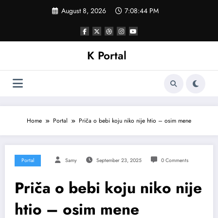
Skip
August 8, 2026
7:08:47 PM
to
content
K Portal
Home
Portal
Priča o bebi koju niko nije htio – osim mene
Portal
Samy
September 23, 2025
0 Comments
Priča o bebi koju niko nije
htio – osim mene