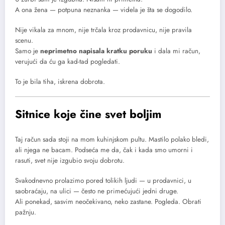
A ona žena — potpuna neznanka — videla je šta se dogodilo.
Nije vikala za mnom, nije trčala kroz prodavnicu, nije pravila
scenu.
Samo je
neprimetno napisala kratku poruku
i dala mi račun,
verujući da ću ga kad-tad pogledati.
To je bila tiha, iskrena dobrota.
Sitnice koje čine svet boljim
Taj račun sada stoji na mom kuhinjskom pultu. Mastilo polako bledi,
ali njega ne bacam. Podseća me da, čak i kada smo umorni i
rasuti, svet nije izgubio svoju dobrotu.
Svakodnevno prolazimo pored tolikih ljudi — u prodavnici, u
saobraćaju, na ulici — često ne primećujući jedni druge.
Ali ponekad, sasvim neočekivano, neko zastane. Pogleda. Obrati
pažnju.