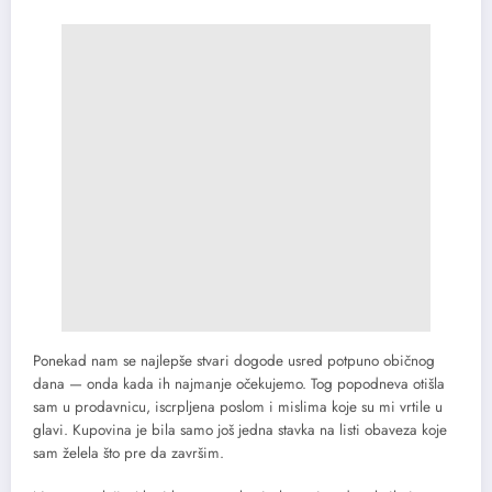
Ponekad nam se najlepše stvari dogode usred potpuno običnog
dana — onda kada ih najmanje očekujemo. Tog popodneva otišla
sam u prodavnicu, iscrpljena poslom i mislima koje su mi vrtile u
glavi. Kupovina je bila samo još jedna stavka na listi obaveza koje
sam želela što pre da završim.