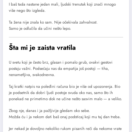
I baš tada nastane jedan mali, ljudski trenutak koji znači mnogo
više nego što izgleda.
Ta žena nije znala ko sam. Nije očekivala zahvalnost.
Samo je odlučila da učini nešto lepo.
Šta mi je zaista vratila
U svetu koji je često brz, glasan i pomalo grub, ovakvi gestovi
postaju važni. Podsećaju nas da empatija još postoji — tiha,
nenametljiva, svakodnevna.
Taj kratki natpis na poleđini računa bio je više od upozorenja. Bio
je podsetnik da dobri ljudi postoje svuda oko nas, samo što ih
ponekad ne primetimo dok ne učine nešto sasvim malo — a veliko.
Zbog nje, danas i ja pažljivije gledam oko sebe.
Možda ću i ja nekom dati baš onaj podsticaj koji mu taj dan treba.
Jer nekad je dovoljno nekoliko rukom pisanih reči da nekome vrate