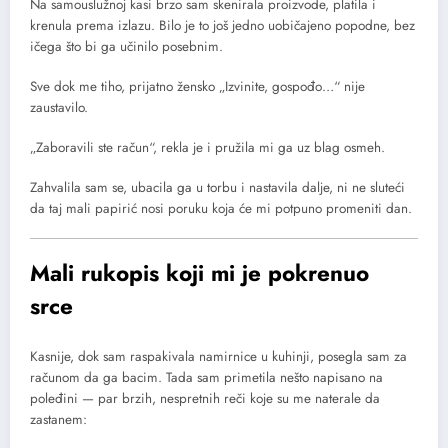
Na samouslužnoj kasi brzo sam skenirala proizvode, platila i
krenula prema izlazu. Bilo je to još jedno uobičajeno popodne, bez
ičega što bi ga učinilo posebnim.
Sve dok me tiho, prijatno žensko „Izvinite, gospođo…“ nije
zaustavilo.
„Zaboravili ste račun“, rekla je i pružila mi ga uz blag osmeh.
Zahvalila sam se, ubacila ga u torbu i nastavila dalje, ni ne sluteći
da taj mali papirić nosi poruku koja će mi potpuno promeniti dan.
Mali rukopis koji mi je pokrenuo
srce
Kasnije, dok sam raspakivala namirnice u kuhinji, posegla sam za
računom da ga bacim. Tada sam primetila nešto napisano na
poleđini — par brzih, nespretnih reči koje su me naterale da
zastanem: