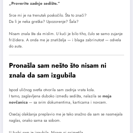
„Proverite zadnje sedište.“
Srce mi je na trenutak poskočilo. Šta to znači?
Da li je neka greška? Upozorenje? Šala?
Nisam znala šta da mislim. U kući je bilo tiho, čulo se samo zujanje
frižidera. A onda me je znatiželja — i blaga zabrinutost — odvela
do auta.
Pronašla sam nešto što nisam ni
znala da sam izgubila
Ispod uličnog svetla otvorila sam zadnja vrata kola.
I tamo, zaglavljena duboko između sedišta, nalazila se
moja
novčanica
— sa svim dokumentima, karticama i novcem.
Osećaj olakšanja preplavio me je tako snažno da sam se nasmejala
naglas, onako sama sa sobom.
U žurbi sam je izgubila. Nisam ni primetila.