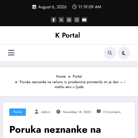
Skip
August 6, 2026
11:19:11 AM
to
content
K Portal
Home
Portal
Poruka neznanke na računu iz prodavnice promenila mi je dan — i
vratila veru u ljude
Portal
Admin
November 18, 2025
0 Comments
Poruka neznanke na