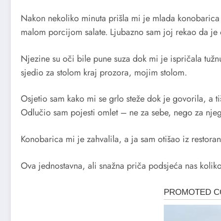
Nakon nekoliko minuta prišla mi je mlada konobarica 
malom porcijom salate. Ljubazno sam joj rekao da je do
Njezine su oči bile pune suza dok mi je ispričala tužnu
sjedio za stolom kraj prozora, mojim stolom.
Osjetio sam kako mi se grlo steže dok je govorila, a ti
Odlučio sam pojesti omlet – ne za sebe, nego za nje
Konobarica mi je zahvalila, a ja sam otišao iz rest
Ova jednostavna, ali snažna priča podsjeća nas kolik