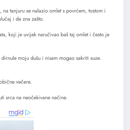
 na tanjuru se nalazio omlet s povrćem, tostom i
lučaj i da zna zašto.
a, koji je uvijek naručivao baš taj omlet i često je
či dirnule moju dušu i nisam mogao sakriti suze.
obične večere.
uti srca na neočekivane načine.