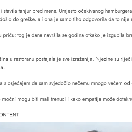
i stavila tanjur pred mene. Umjesto očekivanog hamburgera,
šlo do greške, ali ona je samo tiho odgovorila da to nije s
 priču: tog je dana navršila se godina otkako je izgubila brat
šina u restoranu postajala je sve izraženija. Njezine su rije
ga.
orana s osjećajem da sam svjedočio nečemu mnogo većem od 
o moćni mogu biti mali trenuci i kako empatija može dotakn