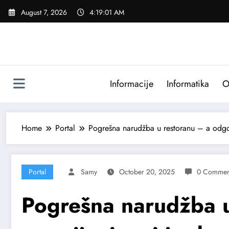
Skip
August 7, 2026
4:19:03 AM
to
content
Informacije
Informatika
O
Home
Portal
Pogrešna narudžba u restoranu – a odgo
Portal
Samy
October 20, 2025
0 Commen
Pogrešna narudžba u