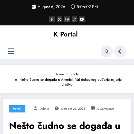
Skip
August 6, 2026
5:06:05 PM
to
content
K Portal
Home
Portal
Nešto čudno se događa u Americi: Val duhovnog buđenja mijenja
društvo
Portal
Admin
October 21, 2025
0 Comments
Nešto čudno se događa u