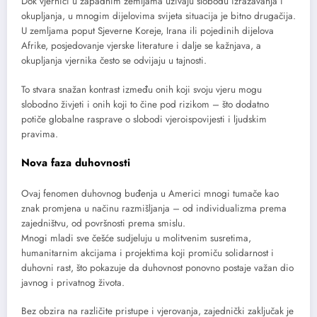
Dok vjernici u zapadnim zemljama uživaju slobodu izražavanja i
okupljanja, u mnogim dijelovima svijeta situacija je bitno drugačija.
U zemljama poput Sjeverne Koreje, Irana ili pojedinih dijelova
Afrike, posjedovanje vjerske literature i dalje se kažnjava, a
okupljanja vjernika često se odvijaju u tajnosti.
To stvara snažan kontrast između onih koji svoju vjeru mogu
slobodno živjeti i onih koji to čine pod rizikom – što dodatno
potiče globalne rasprave o slobodi vjeroispovijesti i ljudskim
pravima.
Nova faza duhovnosti
Ovaj fenomen duhovnog buđenja u Americi mnogi tumače kao
znak promjena u načinu razmišljanja – od individualizma prema
zajedništvu, od površnosti prema smislu.
Mnogi mladi sve češće sudjeluju u molitvenim susretima,
humanitarnim akcijama i projektima koji promiču solidarnost i
duhovni rast, što pokazuje da duhovnost ponovno postaje važan dio
javnog i privatnog života.
Bez obzira na različite pristupe i vjerovanja, zajednički zaključak je