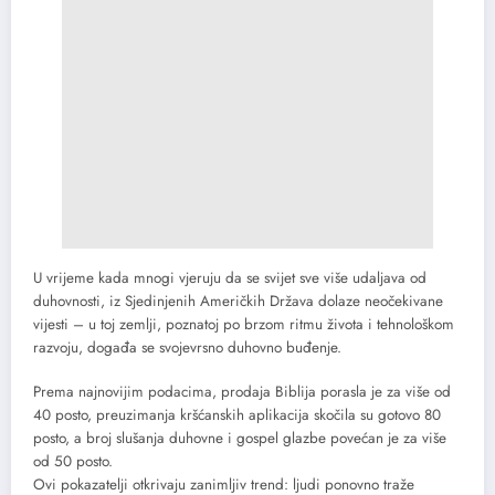
U vrijeme kada mnogi vjeruju da se svijet sve više udaljava od
duhovnosti, iz Sjedinjenih Američkih Država dolaze neočekivane
vijesti – u toj zemlji, poznatoj po brzom ritmu života i tehnološkom
razvoju, događa se svojevrsno duhovno buđenje.
Prema najnovijim podacima, prodaja Biblija porasla je za više od
40 posto, preuzimanja kršćanskih aplikacija skočila su gotovo 80
posto, a broj slušanja duhovne i gospel glazbe povećan je za više
od 50 posto.
Ovi pokazatelji otkrivaju zanimljiv trend: ljudi ponovno traže