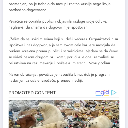
promenjen, pa je trebalo da nastupi znatno kasnije nego što je
prethodno dogovoreno.
Pevačica se obratila publici i objasnila razloge svoje odluke,
naglasivši da smatra da dogovor nije ispoštovan.
„Želim da se izvinim svima koji su došli večeras. Organizatori nisu
ispoštovali naš dogovor, a ja sam tokom cele karijere nastojala da
budem korektna prema publici i saradnicima. Nadam se da ćemo
se videti nekom drugom prilikom“, poručila je ona, zahvalivši se
prisutnima na razumevanju i poželela im srećnu Novu godinu.
Nakon obraćanja, pevačica je napustila binu, dok je program
nastavljen uz ostale izvođače, prenose mediji.