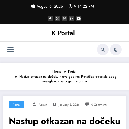
Skip
August 6, 2026
9:14:25 PM
to
content
K Portal
Home
Portal
Nastup otkazan na dočeku Nove godine: Pevačica odustala zbog
nesuglasica sa organizatorima
Portal
Admin
January 3, 2026
0 Comments
Nastup otkazan na dočeku