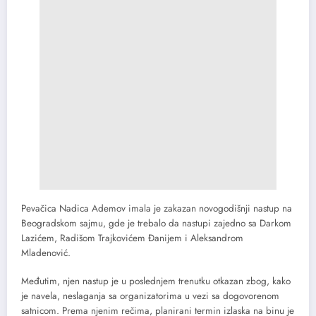
Pevačica Nadica Ademov imala je zakazan novogodišnji nastup na
Beogradskom sajmu, gde je trebalo da nastupi zajedno sa Darkom
Lazićem, Radišom Trajkovićem Đanijem i Aleksandrom
Mladenović.
Međutim, njen nastup je u poslednjem trenutku otkazan zbog, kako
je navela, neslaganja sa organizatorima u vezi sa dogovorenom
satnicom. Prema njenim rečima, planirani termin izlaska na binu je