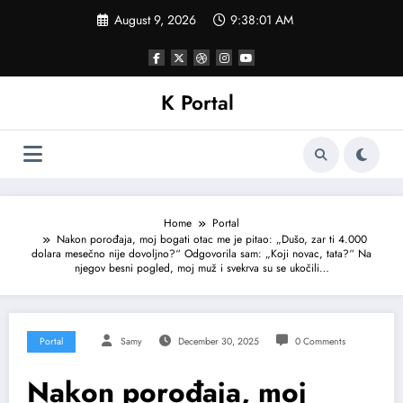
Skip
August 9, 2026
9:38:03 AM
to
content
K Portal
Home
Portal
Nakon porođaja, moj bogati otac me je pitao: „Dušo, zar ti 4.000
dolara mesečno nije dovoljno?“ Odgovorila sam: „Koji novac, tata?“ Na
njegov besni pogled, moj muž i svekrva su se ukočili…
Portal
Samy
December 30, 2025
0 Comments
Nakon porođaja, moj