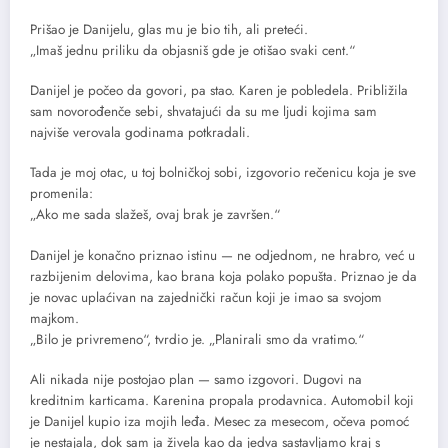
Prišao je Danijelu, glas mu je bio tih, ali preteći.
„Imaš jednu priliku da objasniš gde je otišao svaki cent.“
Danijel je počeo da govori, pa stao. Karen je pobledela. Približila
sam novorođenče sebi, shvatajući da su me ljudi kojima sam
najviše verovala godinama potkradali.
Tada je moj otac, u toj bolničkoj sobi, izgovorio rečenicu koja je sve
promenila:
„Ako me sada slažeš, ovaj brak je završen.“
Danijel je konačno priznao istinu — ne odjednom, ne hrabro, već u
razbijenim delovima, kao brana koja polako popušta. Priznao je da
je novac uplaćivan na zajednički račun koji je imao sa svojom
majkom.
„Bilo je privremeno“, tvrdio je. „Planirali smo da vratimo.“
Ali nikada nije postojao plan — samo izgovori. Dugovi na
kreditnim karticama. Karenina propala prodavnica. Automobil koji
je Danijel kupio iza mojih leđa. Mesec za mesecom, očeva pomoć
je nestajala, dok sam ja živela kao da jedva sastavljamo kraj s