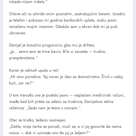
nikada nisam videla.“
Očeve oči su očvrsle onim poznatim, zastrašujućim besom. Izvadio
je telefon i pokazao mi godine bankarskih uplata, svaku jasno
označenu mojim imenom. Gledala sam u ekran dok mi je puls
ubrzavao.
Danijel je konačno progovorio, glas mu je drhtao.
„Ja… samo sam se time bavio. Bila si zauzeta — trudna,
preopterećena.“
Karen je odmah upala u reč:
„Mi smo porodica. Taj novac je išao za domaćinstvo. Živiš u našoj
kući, zar ne?“
U tom trenutku sve je postalo jasno — neplaćeni medicinski računi,
svađe kad bih pitala za odeću za trudnice, Danijelova stalna
rečenica: „Sada nam je tesno s novcem.“
Otac se kratko, ledeno nasmejao.
„Dakle, moja ćerka se porodi, muči se, a vi joj govorite da nema
novca — dok vi uzimate ono što joj ja šaljem?“