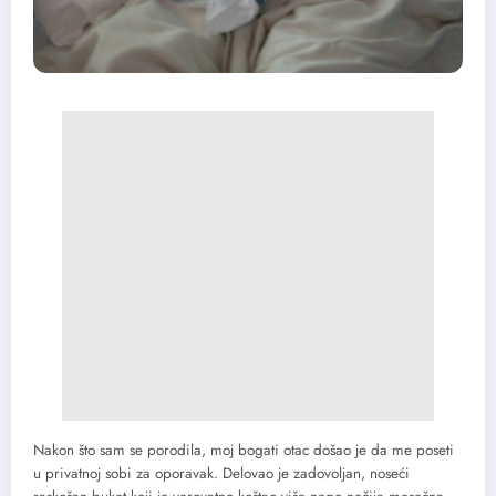
Nakon što sam se porodila, moj bogati otac došao je da me poseti
u privatnoj sobi za oporavak. Delovao je zadovoljan, noseći