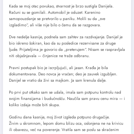
Kada se moj otac povukao, stvarnost je brzo sustigla Danijela.
Računi su se gomilali. Automobil je oduzet. Karenino
samopouzdanje se pretvorilo u paniku. Molili su da „sve
izgladimo“, ali više nije bilo o čemu da se razgovara.
Dve nedelje kasnije, podnela sam zahtev za razdvajanje. Danijel je
bio iskreno šokiran, kao da su posledice rezervisane za druge
ljude. Prijateljima je govorio da „preterujem“. Nisam se raspravljala
niti objašnjavala — činjenice ne traže odbranu.
Pravni postupak bio je iscrpljujući, ali jasan. Krađa je bila
dokumentovana. Deo novca je vraćen; deo je zauvek izgubljen.
Danijel se vratio da živi sa majkom. Ja sam krenula dalje.
Po prvi put otkako sam se udala, imala sam potpunu kontrolu nad
svojim finansijama i budućnošću. Naučila sam pravu cenu mira — i
koliko izdaja može biti skupa.
Godinu dana kasnije, moj život izgleda potpuno drugačije.
Živim u skromnom, lepom domu blizu oca, oslonjena ne na krivicu
ili obavezu, već na poverenje. Vratila sam se poslu sa skraćenim