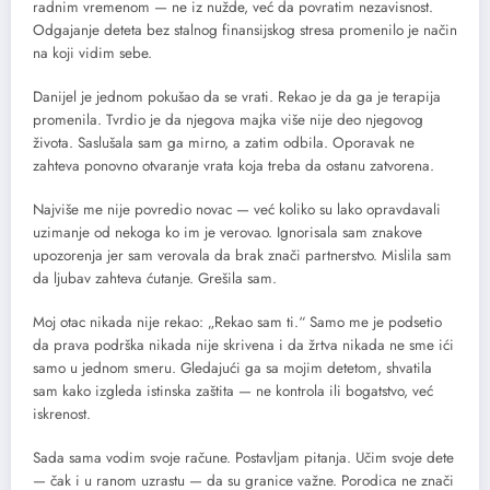
radnim vremenom — ne iz nužde, već da povratim nezavisnost.
Odgajanje deteta bez stalnog finansijskog stresa promenilo je način
na koji vidim sebe.
Danijel je jednom pokušao da se vrati. Rekao je da ga je terapija
promenila. Tvrdio je da njegova majka više nije deo njegovog
života. Saslušala sam ga mirno, a zatim odbila. Oporavak ne
zahteva ponovno otvaranje vrata koja treba da ostanu zatvorena.
Najviše me nije povredio novac — već koliko su lako opravdavali
uzimanje od nekoga ko im je verovao. Ignorisala sam znakove
upozorenja jer sam verovala da brak znači partnerstvo. Mislila sam
da ljubav zahteva ćutanje. Grešila sam.
Moj otac nikada nije rekao: „Rekao sam ti.“ Samo me je podsetio
da prava podrška nikada nije skrivena i da žrtva nikada ne sme ići
samo u jednom smeru. Gledajući ga sa mojim detetom, shvatila
sam kako izgleda istinska zaštita — ne kontrola ili bogatstvo, već
iskrenost.
Sada sama vodim svoje račune. Postavljam pitanja. Učim svoje dete
— čak i u ranom uzrastu — da su granice važne. Porodica ne znači