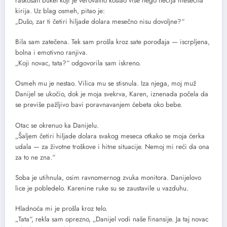
raskošan buket koji je verovatno koštao više nego nečija mesečna
kirija. Uz blag osmeh, pitao je:
„Dušo, zar ti četiri hiljade dolara mesečno nisu dovoljne?“
Bila sam zatečena. Tek sam prošla kroz sate porođaja — iscrpljena,
bolna i emotivno ranjiva.
„Koji novac, tata?“ odgovorila sam iskreno.
Osmeh mu je nestao. Vilica mu se stisnula. Iza njega, moj muž
Danijel se ukočio, dok je moja svekrva, Karen, iznenada počela da
se previše pažljivo bavi poravnavanjem ćebeta oko bebe.
Otac se okrenuo ka Danijelu.
„Šaljem četiri hiljade dolara svakog meseca otkako se moja ćerka
udala — za životne troškove i hitne situacije. Nemoj mi reći da ona
za to ne zna.“
Soba je utihnula, osim ravnomernog zvuka monitora. Danijelovo
lice je pobledelo. Karenine ruke su se zaustavile u vazduhu.
Hladnoća mi je prošla kroz telo.
„Tata“, rekla sam oprezno, „Danijel vodi naše finansije. Ja taj novac