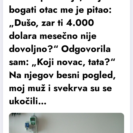
bogati otac me je pitao:
„Dušo, zar ti 4.000
dolara mesečno nije
dovoljno?“ Odgovorila
sam: „Koji novac, tata?“
Na njegov besni pogled,
moj muž i svekrva su se
ukočili…