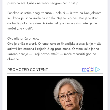
pravo na sve. Ljubav ne znači neograničen pristup.
Ponekad se setim onog trenutka u bolnici — izraza na Danijelovom
licu kada je istina izašla na videlo. Nije to bio bes. Bio je to strah
da bude potpuno viđen. A kada nekoga zaista vidiš, više ga ne
možeš „ne videti“.
Ovo nije priča o novcu.
Ovo je priča o svesti. O tome kako se finansijsko zlostavljanje može
skrivati iza osmeha i zajedničkog prezimena. O tome kako jedno
iskreno pitanje — „Koji novac, tata?“ — može razotkriti godine
obmane.