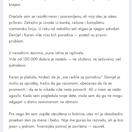
krajem.
Osećala sam se razotkriveno i posramljeno, ali moj otac je ostao
pribran. Zatražio je izvode iz banke, račune i kompletnu
vremensku liniju. U roku od nekoliko sati stigao je njegov advokat.
Danijel i Karen više nisu bili porodica — postali su pravni
problem.
U narednim danima, puna istina je isplivala.
Više od 120.000 dolara je nestalo — ne uloženo, ne sačuvano, već
potrošeno.
Karen je plakala, tvrdeći da je „sve radila za porodicu“. Danijel je
molio za oproštaj, tražio da ga razumem, obećavao da će se
promeniti i da se to nikada više neće ponoviti. Ali u meni se nešto
ugasilo. Kada sam pogledala svoje dete, znala sam da ga ne mogu
odgajati u domu zasnovanom na obmani.
Pre nego što sam uopšte otpuštena iz bolnice, otac mi je obezbedio
poseban stan za mene i bebu. Nije me gurao ka razvodu, ali je bio
jasan u jednom: finansijska pomoć je završena — zauvek.