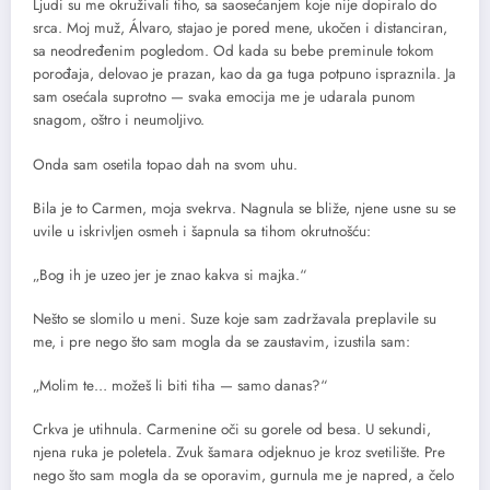
Ljudi su me okruživali tiho, sa saosećanjem koje nije dopiralo do
srca. Moj muž, Álvaro, stajao je pored mene, ukočen i distanciran,
sa neodređenim pogledom. Od kada su bebe preminule tokom
porođaja, delovao je prazan, kao da ga tuga potpuno ispraznila. Ja
sam osećala suprotno — svaka emocija me je udarala punom
snagom, oštro i neumoljivo.
Onda sam osetila topao dah na svom uhu.
Bila je to Carmen, moja svekrva. Nagnula se bliže, njene usne su se
uvile u iskrivljen osmeh i šapnula sa tihom okrutnošću:
„Bog ih je uzeo jer je znao kakva si majka.“
Nešto se slomilo u meni. Suze koje sam zadržavala preplavile su
me, i pre nego što sam mogla da se zaustavim, izustila sam:
„Molim te… možeš li biti tiha — samo danas?“
Crkva je utihnula. Carmenine oči su gorele od besa. U sekundi,
njena ruka je poletela. Zvuk šamara odjeknuo je kroz svetilište. Pre
nego što sam mogla da se oporavim, gurnula me je napred, a čelo