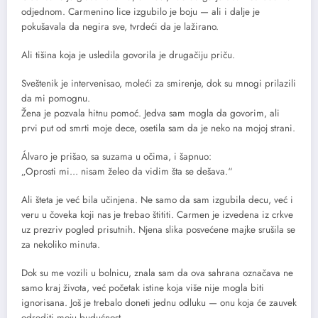
odjednom. Carmenino lice izgubilo je boju — ali i dalje je
pokušavala da negira sve, tvrdeći da je lažirano.
Ali tišina koja je usledila govorila je drugačiju priču.
Sveštenik je intervenisao, moleći za smirenje, dok su mnogi prilazili
da mi pomognu.
Žena je pozvala hitnu pomoć. Jedva sam mogla da govorim, ali
prvi put od smrti moje dece, osetila sam da je neko na mojoj strani.
Álvaro je prišao, sa suzama u očima, i šapnuo:
„Oprosti mi… nisam želeo da vidim šta se dešava.“
Ali šteta je već bila učinjena. Ne samo da sam izgubila decu, već i
veru u čoveka koji nas je trebao štititi. Carmen je izvedena iz crkve
uz prezriv pogled prisutnih. Njena slika posvećene majke srušila se
za nekoliko minuta.
Dok su me vozili u bolnicu, znala sam da ova sahrana označava ne
samo kraj života, već početak istine koja više nije mogla biti
ignorisana. Još je trebalo doneti jednu odluku — onu koja će zauvek
odrediti moju budućnost.