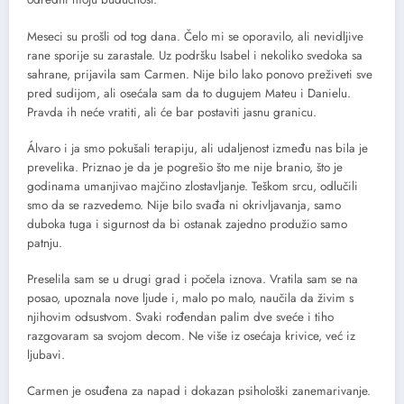
Meseci su prošli od tog dana. Čelo mi se oporavilo, ali nevidljive
rane sporije su zarastale. Uz podršku Isabel i nekoliko svedoka sa
sahrane, prijavila sam Carmen. Nije bilo lako ponovo preživeti sve
pred sudijom, ali osećala sam da to dugujem Mateu i Danielu.
Pravda ih neće vratiti, ali će bar postaviti jasnu granicu.
Álvaro i ja smo pokušali terapiju, ali udaljenost između nas bila je
prevelika. Priznao je da je pogrešio što me nije branio, što je
godinama umanjivao majčino zlostavljanje. Teškom srcu, odlučili
smo da se razvedemo. Nije bilo svađa ni okrivljavanja, samo
duboka tuga i sigurnost da bi ostanak zajedno produžio samo
patnju.
Preselila sam se u drugi grad i počela iznova. Vratila sam se na
posao, upoznala nove ljude i, malo po malo, naučila da živim s
njihovim odsustvom. Svaki rođendan palim dve sveće i tiho
razgovaram sa svojom decom. Ne više iz osećaja krivice, već iz
ljubavi.
Carmen je osuđena za napad i dokazan psihološki zanemarivanje.