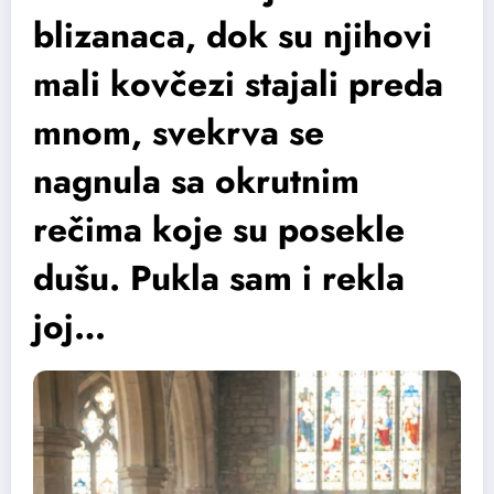
blizanaca, dok su njihovi
mali kovčezi stajali preda
mnom, svekrva se
nagnula sa okrutnim
rečima koje su posekle
dušu. Pukla sam i rekla
joj…