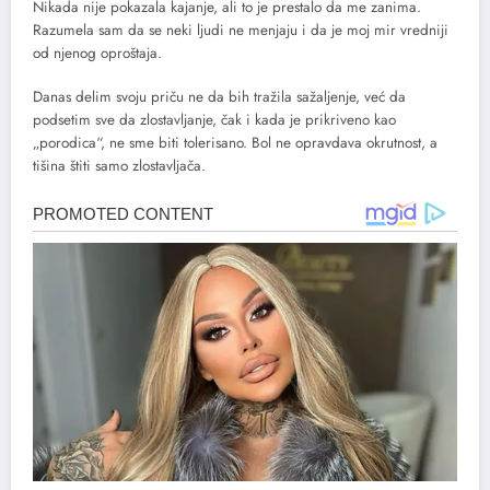
Nikada nije pokazala kajanje, ali to je prestalo da me zanima.
Razumela sam da se neki ljudi ne menjaju i da je moj mir vredniji
od njenog oproštaja.
Danas delim svoju priču ne da bih tražila sažaljenje, već da
podsetim sve da zlostavljanje, čak i kada je prikriveno kao
„porodica“, ne sme biti tolerisano. Bol ne opravdava okrutnost, a
tišina štiti samo zlostavljača.