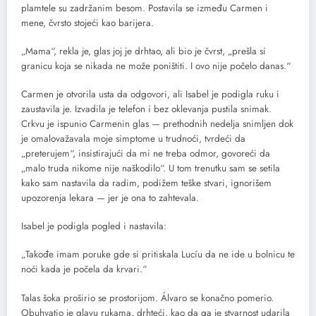
plamtele su zadržanim besom. Postavila se između Carmen i
mene, čvrsto stojeći kao barijera.
„Mama“, rekla je, glas joj je drhtao, ali bio je čvrst, „prešla si
granicu koja se nikada ne može poništiti. I ovo nije počelo danas.“
Carmen je otvorila usta da odgovori, ali Isabel je podigla ruku i
zaustavila je. Izvadila je telefon i bez oklevanja pustila snimak.
Crkvu je ispunio Carmenin glas — prethodnih nedelja snimljen dok
je omalovažavala moje simptome u trudnoći, tvrdeći da
„preterujem“, insistirajući da mi ne treba odmor, govoreći da
„malo truda nikome nije naškodilo“. U tom trenutku sam se setila
kako sam nastavila da radim, podižem teške stvari, ignorišem
upozorenja lekara — jer je ona to zahtevala.
Isabel je podigla pogled i nastavila:
„Takođe imam poruke gde si pritiskala Lucíu da ne ide u bolnicu te
noći kada je počela da krvari.“
Talas šoka proširio se prostorijom. Álvaro se konačno pomerio.
Obuhvatio je glavu rukama, drhteći, kao da ga je stvarnost udarila