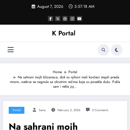
Skip
August 7, 2026
3:57:20 AM
to
content
K Portal
Home
Portal
Na sahrani mojh blizanaca, dok su njihovi mali kovčezi stajali preda
mnom, svekrva se nagnula sa okrutnim rečima koje su posekle dušu. Pukla
sam i rekla joj…
Portal
Samy
February 5, 2026
0 Comments
Na sahrani mojh