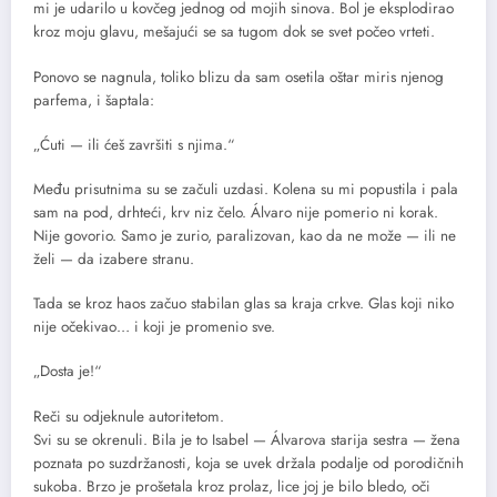
mi je udarilo u kovčeg jednog od mojih sinova. Bol je eksplodirao
kroz moju glavu, mešajući se sa tugom dok se svet počeo vrteti.
Ponovo se nagnula, toliko blizu da sam osetila oštar miris njenog
parfema, i šaptala:
„Ćuti — ili ćeš završiti s njima.“
Među prisutnima su se začuli uzdasi. Kolena su mi popustila i pala
sam na pod, drhteći, krv niz čelo. Álvaro nije pomerio ni korak.
Nije govorio. Samo je zurio, paralizovan, kao da ne može — ili ne
želi — da izabere stranu.
Tada se kroz haos začuo stabilan glas sa kraja crkve. Glas koji niko
nije očekivao… i koji je promenio sve.
„Dosta je!“
Reči su odjeknule autoritetom.
Svi su se okrenuli. Bila je to Isabel — Álvarova starija sestra — žena
poznata po suzdržanosti, koja se uvek držala podalje od porodičnih
sukoba. Brzo je prošetala kroz prolaz, lice joj je bilo bledo, oči