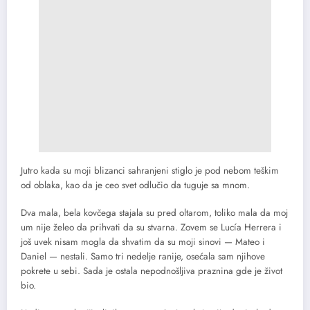
Jutro kada su moji blizanci sahranjeni stiglo je pod nebom teškim
od oblaka, kao da je ceo svet odlučio da tuguje sa mnom.
Dva mala, bela kovčega stajala su pred oltarom, toliko mala da moj
um nije želeo da prihvati da su stvarna. Zovem se Lucía Herrera i
još uvek nisam mogla da shvatim da su moji sinovi — Mateo i
Daniel — nestali. Samo tri nedelje ranije, osećala sam njihove
pokrete u sebi. Sada je ostala nepodnošljiva praznina gde je život
bio.