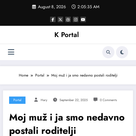
Skip
August 8, 2026
2:05:38 AM
to
content
K Portal
Home
Portal
Moj muž i ja smo nedavno postali roditelji
Portal
Hary
September 22, 2025
0 Comments
Moj muž i ja smo nedavno
postali roditelji