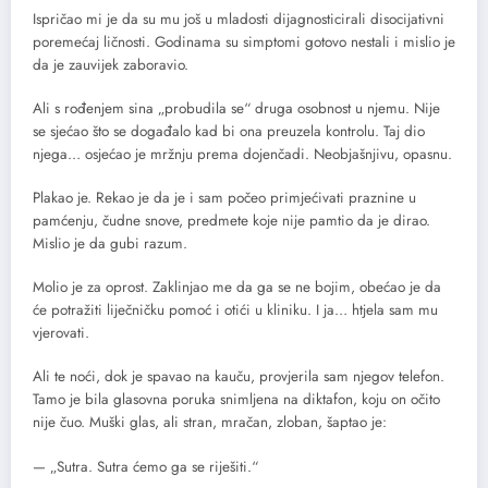
Ispričao mi je da su mu još u mladosti dijagnosticirali disocijativni
poremećaj ličnosti. Godinama su simptomi gotovo nestali i mislio je
da je zauvijek zaboravio.
Ali s rođenjem sina „probudila se“ druga osobnost u njemu. Nije
se sjećao što se događalo kad bi ona preuzela kontrolu. Taj dio
njega… osjećao je mržnju prema dojenčadi. Neobjašnjivu, opasnu.
Plakao je. Rekao je da je i sam počeo primjećivati praznine u
pamćenju, čudne snove, predmete koje nije pamtio da je dirao.
Mislio je da gubi razum.
Molio je za oprost. Zaklinjao me da ga se ne bojim, obećao je da
će potražiti liječničku pomoć i otići u kliniku. I ja… htjela sam mu
vjerovati.
Ali te noći, dok je spavao na kauču, provjerila sam njegov telefon.
Tamo je bila glasovna poruka snimljena na diktafon, koju on očito
nije čuo. Muški glas, ali stran, mračan, zloban, šaptao je:
— „Sutra. Sutra ćemo ga se riješiti.“