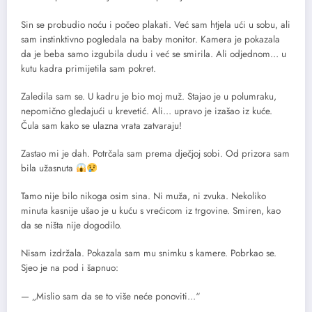
Sin se probudio noću i počeo plakati. Već sam htjela ući u sobu, ali
sam instinktivno pogledala na baby monitor. Kamera je pokazala
da je beba samo izgubila dudu i već se smirila. Ali odjednom… u
kutu kadra primijetila sam pokret.
Zaledila sam se. U kadru je bio moj muž. Stajao je u polumraku,
nepomično gledajući u krevetić. Ali… upravo je izašao iz kuće.
Čula sam kako se ulazna vrata zatvaraju!
Zastao mi je dah. Potrčala sam prema dječjoj sobi. Od prizora sam
bila užasnuta
Tamo nije bilo nikoga osim sina. Ni muža, ni zvuka. Nekoliko
minuta kasnije ušao je u kuću s vrećicom iz trgovine. Smiren, kao
da se ništa nije dogodilo.
Nisam izdržala. Pokazala sam mu snimku s kamere. Pobrkao se.
Sjeo je na pod i šapnuo:
— „Mislio sam da se to više neće ponoviti…“