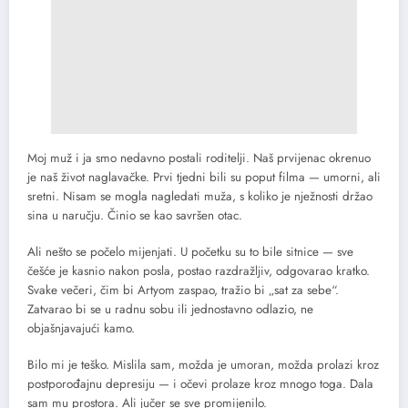
Moj muž i ja smo nedavno postali roditelji. Naš prvijenac okrenuo
je naš život naglavačke. Prvi tjedni bili su poput filma — umorni, ali
sretni. Nisam se mogla nagledati muža, s koliko je nježnosti držao
sina u naručju. Činio se kao savršen otac.
Ali nešto se počelo mijenjati. U početku su to bile sitnice — sve
češće je kasnio nakon posla, postao razdražljiv, odgovarao kratko.
Svake večeri, čim bi Artyom zaspao, tražio bi „sat za sebe“.
Zatvarao bi se u radnu sobu ili jednostavno odlazio, ne
objašnjavajući kamo.
Bilo mi je teško. Mislila sam, možda je umoran, možda prolazi kroz
postporođajnu depresiju — i očevi prolaze kroz mnogo toga. Dala
sam mu prostora. Ali jučer se sve promijenilo.