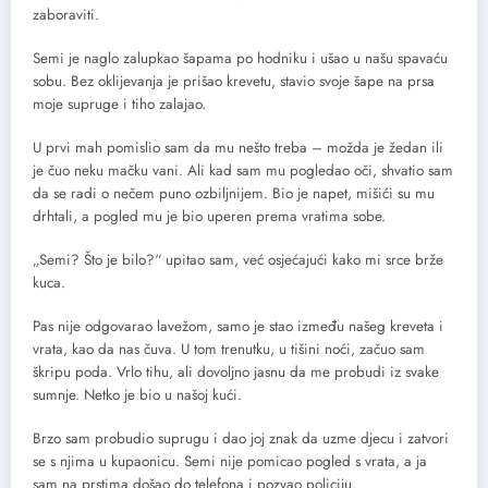
zaboraviti.
Semi je naglo zalupkao šapama po hodniku i ušao u našu spavaću
sobu. Bez oklijevanja je prišao krevetu, stavio svoje šape na prsa
moje supruge i tiho zalajao.
U prvi mah pomislio sam da mu nešto treba – možda je žedan ili
je čuo neku mačku vani. Ali kad sam mu pogledao oči, shvatio sam
da se radi o nečem puno ozbiljnijem. Bio je napet, mišići su mu
drhtali, a pogled mu je bio uperen prema vratima sobe.
„Semi? Što je bilo?“ upitao sam, već osjećajući kako mi srce brže
kuca.
Pas nije odgovarao lavežom, samo je stao između našeg kreveta i
vrata, kao da nas čuva. U tom trenutku, u tišini noći, začuo sam
škripu poda. Vrlo tihu, ali dovoljno jasnu da me probudi iz svake
sumnje. Netko je bio u našoj kući.
Brzo sam probudio suprugu i dao joj znak da uzme djecu i zatvori
se s njima u kupaonicu. Semi nije pomicao pogled s vrata, a ja
sam na prstima došao do telefona i pozvao policiju.