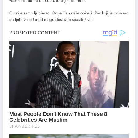
više ne branimo da uđe kad osjeti potrebu.
On nije samo ljubimac. On je član naše obitelji. Pas koji je pokazao
da ljubav i odanost mogu doslovno spasiti život.