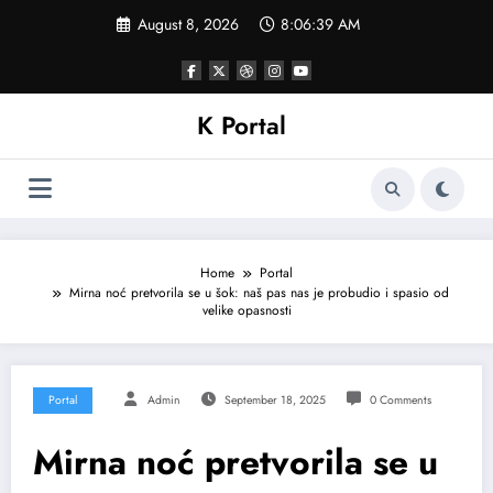
Skip
August 8, 2026
8:06:42 AM
to
content
K Portal
Home
Portal
Mirna noć pretvorila se u šok: naš pas nas je probudio i spasio od
velike opasnosti
Portal
Admin
September 18, 2025
0 Comments
Mirna noć pretvorila se u