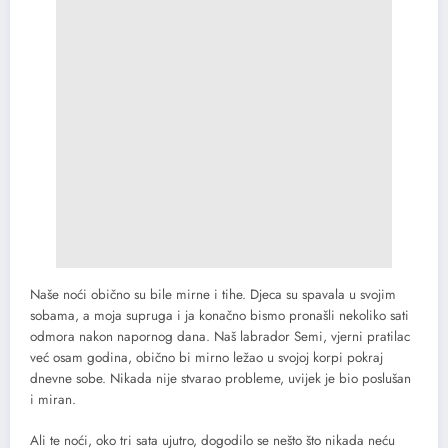
Naše noći obično su bile mirne i tihe. Djeca su spavala u svojim
sobama, a moja supruga i ja konačno bismo pronašli nekoliko sati
odmora nakon napornog dana. Naš labrador Semi, vjerni pratilac
već osam godina, obično bi mirno ležao u svojoj korpi pokraj
dnevne sobe. Nikada nije stvarao probleme, uvijek je bio poslušan
i miran.
Ali te noći, oko tri sata ujutro, dogodilo se nešto što nikada neću