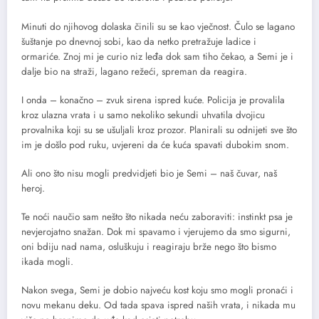
Minuti do njihovog dolaska činili su se kao vječnost. Čulo se lagano
šuštanje po dnevnoj sobi, kao da netko pretražuje ladice i
ormariće. Znoj mi je curio niz leđa dok sam tiho čekao, a Semi je i
dalje bio na straži, lagano režeći, spreman da reagira.
I onda – konačno – zvuk sirena ispred kuće. Policija je provalila
kroz ulazna vrata i u samo nekoliko sekundi uhvatila dvojicu
provalnika koji su se ušuljali kroz prozor. Planirali su odnijeti sve što
im je došlo pod ruku, uvjereni da će kuća spavati dubokim snom.
Ali ono što nisu mogli predvidjeti bio je Semi – naš čuvar, naš
heroj.
Te noći naučio sam nešto što nikada neću zaboraviti: instinkt psa je
nevjerojatno snažan. Dok mi spavamo i vjerujemo da smo sigurni,
oni bdiju nad nama, osluškuju i reagiraju brže nego što bismo
ikada mogli.
Nakon svega, Semi je dobio najveću kost koju smo mogli pronaći i
novu mekanu deku. Od tada spava ispred naših vrata, i nikada mu