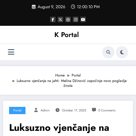
Skip
August 9, 2026
12:00:13 PM
to
content
K Portal
Home
Portal
Luksuzno vjenčanje na jahti: Melina Džinović započinje novo poglavlje
života
Portal
Admin
October 17, 2025
0 Comments
Luksuzno vjenčanje na