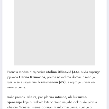
Poznata modna dizajnerica
Melina Džinović (44)
, bivša supruga
pjevača
Harisa Džinovića
, prema navodima domaćih medija,
vjerila se s uspješnim
biznismenom (69)
, s kojim je u vezi već
neko vrijeme.
Kako prenosi
Blic.rs
, par planira
intimno, ali luksuzno
vjenčanje
koje bi trebalo biti održano na jahti dok bude plovila
obalom Monaka. Prema dostupnim informacijama, riječ je o