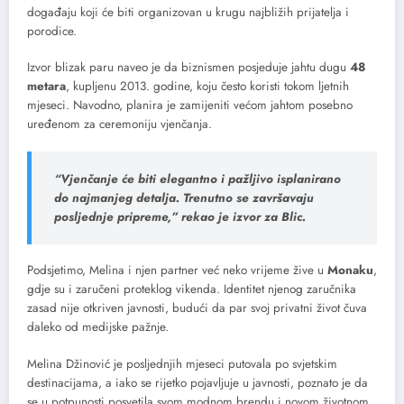
događaju koji će biti organizovan u krugu najbližih prijatelja i
porodice.
Izvor blizak paru naveo je da biznismen posjeduje jahtu dugu
48
metara
, kupljenu 2013. godine, koju često koristi tokom ljetnih
mjeseci. Navodno, planira je zamijeniti većom jahtom posebno
uređenom za ceremoniju vjenčanja.
“Vjenčanje će biti elegantno i pažljivo isplanirano
do najmanjeg detalja. Trenutno se završavaju
posljednje pripreme,” rekao je izvor za Blic.
Podsjetimo, Melina i njen partner već neko vrijeme žive u
Monaku
,
gdje su i zaručeni proteklog vikenda. Identitet njenog zaručnika
zasad nije otkriven javnosti, budući da par svoj privatni život čuva
daleko od medijske pažnje.
Melina Džinović je posljednjih mjeseci putovala po svjetskim
destinacijama, a iako se rijetko pojavljuje u javnosti, poznato je da
se u potpunosti posvetila svom modnom brendu i novom životnom