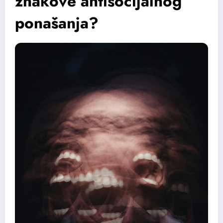
znakove antisocijalnog
ponašanja?