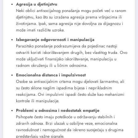
Agresija u djetinjstvu
Neki oblici antisocijalnog ponašanja mogu početi već u ranom
djetinjstvu, kao što su izražena agresija prema vršnjacima ili
životinjama. Ipak, sama agresija nije dovoljna za dijagnozu i
može imati različite uzroke.
Izbegavanje odgovornosti i manipulacija
Parazitsko ponašanje podrazumijeva da pojedinac nastoji
ostvariti koristi iskorištavanjem drugih, bez vlastitog truda. Ovo
može uključivati finansijsko iskorištavanje, manipulaciju u
radnom okruženju ili u ličnim odnosima.
Emocionalna distanca i impulzivnost
Osobe sa antisocijalnim crtama mogu djelovati šarmantno, ali
su često sklone naglim ispadima bijesa i neprikladnim
reakcijama. Ovi impulzivni ispadi često služe kao mehanizmi
kontrole ili manipulacije.
Problemi u odnosima i nedostatak empatije
Psihopate često imaju poteškoće u održavanju stabilnih i
zdravih odnosa. Brzi ulazak u ozbiljne veze, emocionalna
ravnodušnost i nemogućnost da iskreno suosjećaju s drugima
predstavljaju važne signale.