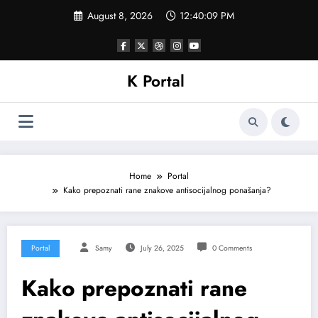
Skip
August 8, 2026
12:40:12 PM
to
content
K Portal
Home
Portal
Kako prepoznati rane znakove antisocijalnog ponašanja?
Portal
Samy
July 26, 2025
0 Comments
Kako prepoznati rane