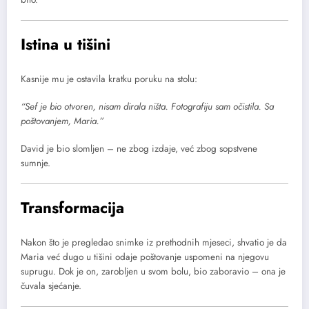
Istina u tišini
Kasnije mu je ostavila kratku poruku na stolu:
“Sef je bio otvoren, nisam dirala ništa. Fotografiju sam očistila. Sa
poštovanjem, Maria.”
David je bio slomljen – ne zbog izdaje, već zbog sopstvene
sumnje.
Transformacija
Nakon što je pregledao snimke iz prethodnih mjeseci, shvatio je da
Maria već dugo u tišini odaje poštovanje uspomeni na njegovu
suprugu. Dok je on, zarobljen u svom bolu, bio zaboravio – ona je
čuvala sjećanje.