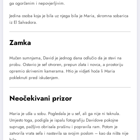
ga ogorčenim i nepovjerljivim.
Jedina osoba koja je bila uz njega bila je Maria, skromna sobarica
iz El Salvadora.
Zamka
Mučen sumnjama, David je jednog dana odlučio da je stavi na
probu. Ostavio je sef otvoren, prepun zlata i novca, a prostoriju
opremio skrivenim kamerama. Htio je vidjeti hoće li Maria
pokleknuti pred iskušenjem.
Neočekivani prizor
Maria je ušla u sobu. Pogledala je u sef, ali ga nije ni taknula.
Umjesto toga, podigla je ispalu fotografiju Davidove pokojne
supruge, pažljivo obrisala prašinu i popravila ram. Potom je
zatvorila vrata sefa i nastavila sa svojim poslom – kao da ništa nije
bilo.