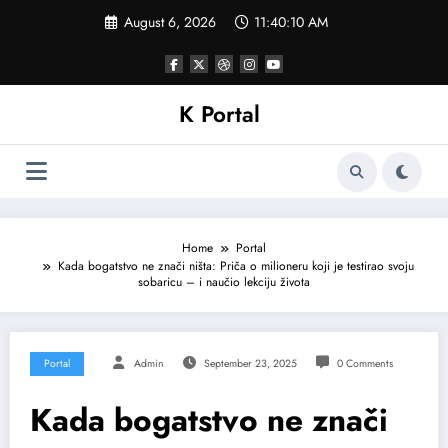
Skip
August 6, 2026
11:40:13 AM
to
content
K Portal
Home
Portal
Kada bogatstvo ne znači ništa: Priča o milioneru koji je testirao svoju
sobaricu – i naučio lekciju života
Portal
Admin
September 23, 2025
0 Comments
Kada bogatstvo ne znači