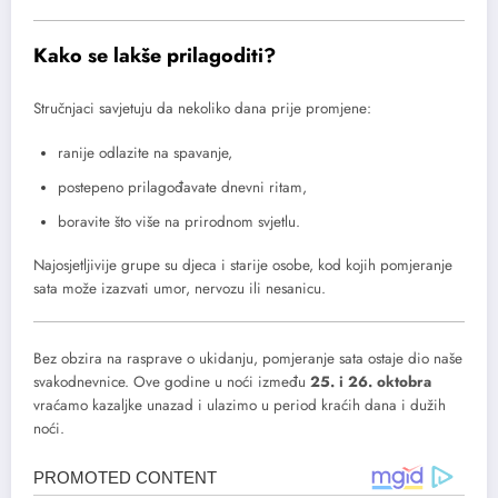
Kako se lakše prilagoditi?
Stručnjaci savjetuju da nekoliko dana prije promjene:
ranije odlazite na spavanje,
postepeno prilagođavate dnevni ritam,
boravite što više na prirodnom svjetlu.
Najosjetljivije grupe su djeca i starije osobe, kod kojih pomjeranje
sata može izazvati umor, nervozu ili nesanicu.
Bez obzira na rasprave o ukidanju, pomjeranje sata ostaje dio naše
svakodnevnice. Ove godine u noći između
25. i 26. oktobra
vraćamo kazaljke unazad i ulazimo u period kraćih dana i dužih
noći.