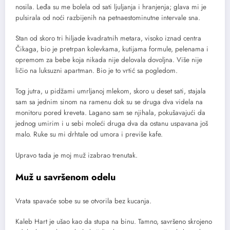
nosila. Leđa su me bolela od sati ljuljanja i hranjenja; glava mi je
pulsirala od noći razbijenih na petnaestominutne intervale sna.
Stan od skoro tri hiljade kvadratnih metara, visoko iznad centra
Čikaga, bio je pretrpan kolevkama, kutijama formule, pelenama i
opremom za bebe koja nikada nije delovala dovoljna. Više nije
ličio na luksuzni apartman. Bio je to vrtić sa pogledom.
Tog jutra, u pidžami umrljanoj mlekom, skoro u deset sati, stajala
sam sa jednim sinom na ramenu dok su se druga dva videla na
monitoru pored kreveta. Lagano sam se njihala, pokušavajući da
jednog umirim i u sebi moleći druga dva da ostanu uspavana još
malo. Ruke su mi drhtale od umora i previše kafe.
Upravo tada je moj muž izabrao trenutak.
Muž u savršenom odelu
Vrata spavaće sobe su se otvorila bez kucanja.
Kaleb Hart je ušao kao da stupa na binu. Tamno, savršeno skrojeno