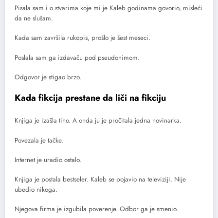
Pisala sam i o stvarima koje mi je Kaleb godinama govorio, misleći
da ne slušam.
Kada sam završila rukopis, prošlo je šest meseci.
Poslala sam ga izdavaču pod pseudonimom.
Odgovor je stigao brzo.
Kada fikcija prestane da liči na fikciju
Knjiga je izašla tiho. A onda ju je pročitala jedna novinarka.
Povezala je tačke.
Internet je uradio ostalo.
Knjiga je postala bestseler. Kaleb se pojavio na televiziji. Nije
ubedio nikoga.
Njegova firma je izgubila poverenje. Odbor ga je smenio.