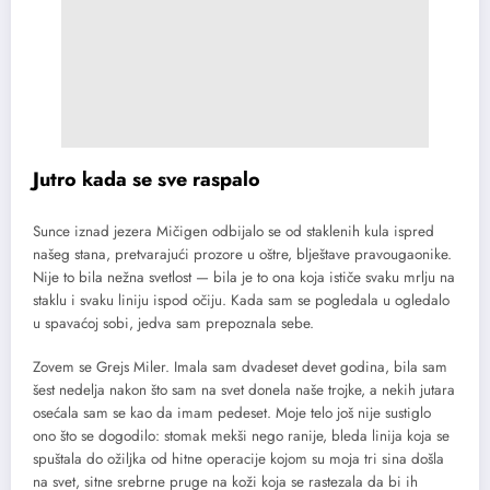
Jutro kada se sve raspalo
Sunce iznad jezera Mičigen odbijalo se od staklenih kula ispred
našeg stana, pretvarajući prozore u oštre, blještave pravougaonike.
Nije to bila nežna svetlost — bila je to ona koja ističe svaku mrlju na
staklu i svaku liniju ispod očiju. Kada sam se pogledala u ogledalo
u spavaćoj sobi, jedva sam prepoznala sebe.
Zovem se Grejs Miler. Imala sam dvadeset devet godina, bila sam
šest nedelja nakon što sam na svet donela naše trojke, a nekih jutara
osećala sam se kao da imam pedeset. Moje telo još nije sustiglo
ono što se dogodilo: stomak mekši nego ranije, bleda linija koja se
spuštala do ožiljka od hitne operacije kojom su moja tri sina došla
na svet, sitne srebrne pruge na koži koja se rastezala da bi ih