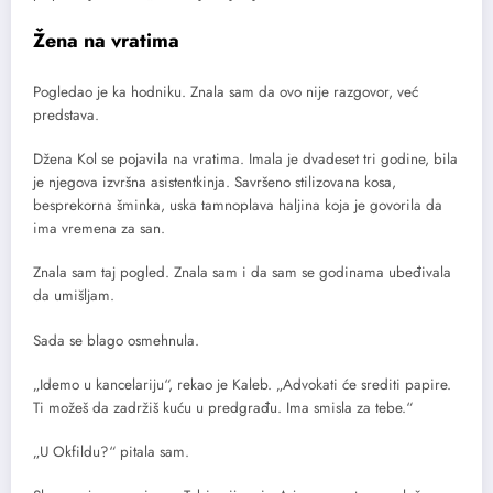
Žena na vratima
Pogledao je ka hodniku. Znala sam da ovo nije razgovor, već
predstava.
Džena Kol se pojavila na vratima. Imala je dvadeset tri godine, bila
je njegova izvršna asistentkinja. Savršeno stilizovana kosa,
besprekorna šminka, uska tamnoplava haljina koja je govorila da
ima vremena za san.
Znala sam taj pogled. Znala sam i da sam se godinama ubeđivala
da umišljam.
Sada se blago osmehnula.
„Idemo u kancelariju“, rekao je Kaleb. „Advokati će srediti papire.
Ti možeš da zadržiš kuću u predgrađu. Ima smisla za tebe.“
„U Okfildu?“ pitala sam.