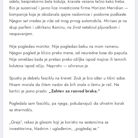
odelo, besprekorno bela košulja, kravata vezana tačno kako treba.
Bio je suosnivač i javno lice investicione firme Horizon Meridian —
kompanije koja je obožavala sjajne naslovnice i poslovne podkaste.
Njegov sat vredeo je više od mog prvog automobila. Mirisao je na
skup parfem i uštirkanu tkaninu, na život netaknut pljuvačkom i
nespavanjem.
Nije pogledao monitor. Nije pogledao bebu na mom ramenu.
Njegov pogled je klizio preko mene, od neuredne kose do papuča.
Nije omekšao kada je prešao preko ožiljka ispod majice ili tamnih
kolutova ispod očiju. Naprotiv — očvrsnuo je.
Spustio je debelu fasciklu na krevet. Zvuk je bio oštar u tišini sobe.
Nisam morala da čitam naslov da bih znala o čemu je reč. Na
kartici je jasno pisalo:
„Zahtev za razvod braka.“
Pogledala sam fasciklu, pa njega, pokušavajući da uhvatim korak
sa stvarnošću.
„Grejs“, rekao je glasom koji je koristio na sastancima sa
investitorima, hladnim i uglađenim, „pogledaj se.“