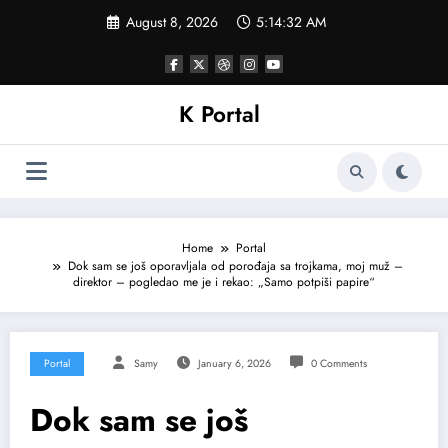
Skip
August 8, 2026
5:14:34 AM
to
content
K Portal
Home
Portal
Dok sam se još oporavljala od porođaja sa trojkama, moj muž –
direktor – pogledao me je i rekao: „Samo potpiši papire“
Portal
Samy
January 6, 2026
0 Comments
Dok sam se još