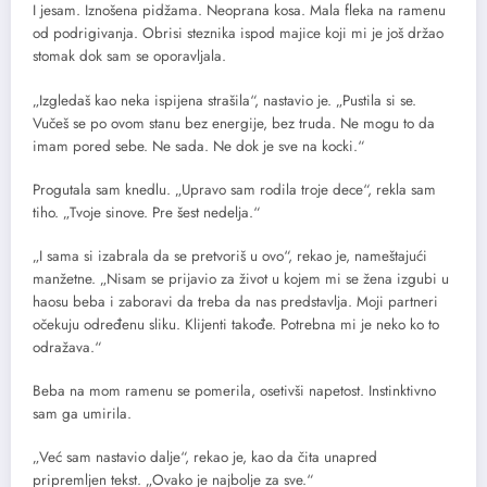
I jesam. Iznošena pidžama. Neoprana kosa. Mala fleka na ramenu
od podrigivanja. Obrisi steznika ispod majice koji mi je još držao
stomak dok sam se oporavljala.
„Izgledaš kao neka ispijena strašila“, nastavio je. „Pustila si se.
Vučeš se po ovom stanu bez energije, bez truda. Ne mogu to da
imam pored sebe. Ne sada. Ne dok je sve na kocki.“
Progutala sam knedlu. „Upravo sam rodila troje dece“, rekla sam
tiho. „Tvoje sinove. Pre šest nedelja.“
„I sama si izabrala da se pretvoriš u ovo“, rekao je, nameštajući
manžetne. „Nisam se prijavio za život u kojem mi se žena izgubi u
haosu beba i zaboravi da treba da nas predstavlja. Moji partneri
očekuju određenu sliku. Klijenti takođe. Potrebna mi je neko ko to
odražava.“
Beba na mom ramenu se pomerila, osetivši napetost. Instinktivno
sam ga umirila.
„Već sam nastavio dalje“, rekao je, kao da čita unapred
pripremljen tekst. „Ovako je najbolje za sve.“