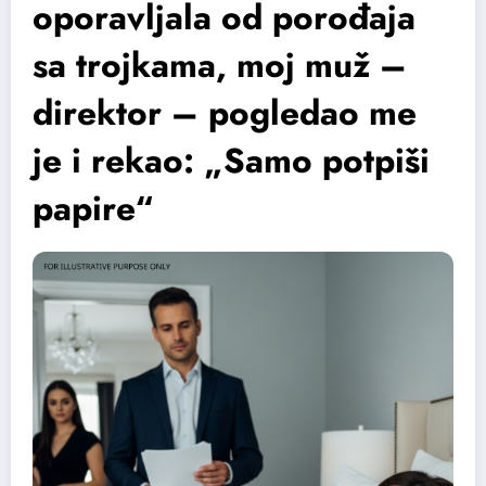
oporavljala od porođaja
sa trojkama, moj muž –
direktor – pogledao me
je i rekao: „Samo potpiši
papire“