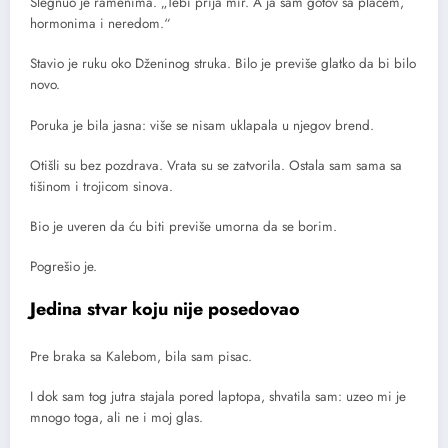
Slegnuo je ramenima. „Tebi prija mir. A ja sam gotov sa plačem,
hormonima i neredom.“
Stavio je ruku oko Dženinog struka. Bilo je previše glatko da bi bilo
novo.
Poruka je bila jasna: više se nisam uklapala u njegov brend.
Otišli su bez pozdrava. Vrata su se zatvorila. Ostala sam sama sa
tišinom i trojicom sinova.
Bio je uveren da ću biti previše umorna da se borim.
Pogrešio je.
Jedina stvar koju nije posedovao
Pre braka sa Kalebom, bila sam pisac.
I dok sam tog jutra stajala pored laptopa, shvatila sam: uzeo mi je
mnogo toga, ali ne i moj glas.