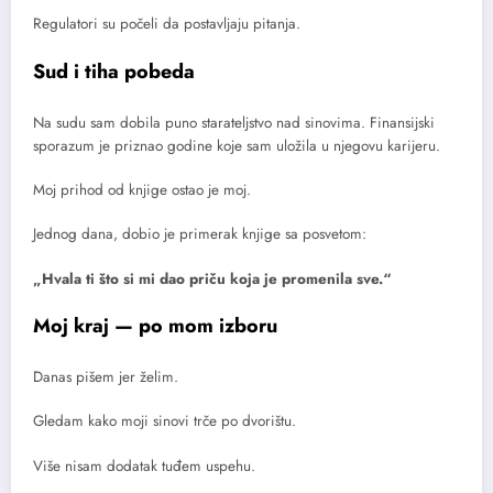
Regulatori su počeli da postavljaju pitanja.
Sud i tiha pobeda
Na sudu sam dobila puno starateljstvo nad sinovima. Finansijski
sporazum je priznao godine koje sam uložila u njegovu karijeru.
Moj prihod od knjige ostao je moj.
Jednog dana, dobio je primerak knjige sa posvetom:
„Hvala ti što si mi dao priču koja je promenila sve.“
Moj kraj — po mom izboru
Danas pišem jer želim.
Gledam kako moji sinovi trče po dvorištu.
Više nisam dodatak tuđem uspehu.