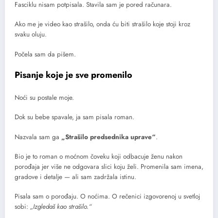
Fasciklu nisam potpisala. Stavila sam je pored računara.
Ako me je video kao strašilo, onda ću biti strašilo koje stoji kroz
svaku oluju.
Počela sam da pišem.
Pisanje koje je sve promenilo
Noći su postale moje.
Dok su bebe spavale, ja sam pisala roman.
Nazvala sam ga
„Strašilo predsednika uprave“
.
Bio je to roman o moćnom čoveku koji odbacuje ženu nakon
porođaja jer više ne odgovara slici koju želi. Promenila sam imena,
gradove i detalje — ali sam zadržala istinu.
Pisala sam o porođaju. O noćima. O rečenici izgovorenoj u svetloj
sobi:
„Izgledaš kao strašilo.“