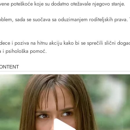
tvene poteškoće koje su dodatno otežavale njegovo stanje.
oblem, sada se suočava sa oduzimanjem roditeljskih prava. T
 dece i poziva na hitnu akciju kako bi se sprečili slični do
a i psihološka pomoć.