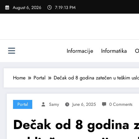
Skip
August 6, 2026
7:19:15 PM
to
content
Informacije
Informatika
O
Home
Portal
Dečak od 8 godina zatečen u teškim uslo
Portal
Samy
June 6, 2025
0 Comments
Dečak od 8 godina z