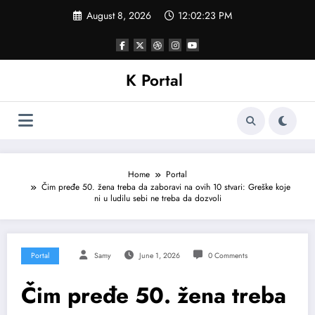
Skip
August 8, 2026
12:02:25 PM
to
content
K Portal
Home
Portal
Čim pređe 50. žena treba da zaboravi na ovih 10 stvari: Greške koje
ni u ludilu sebi ne treba da dozvoli
Portal
Samy
June 1, 2026
0 Comments
Čim pređe 50. žena treba