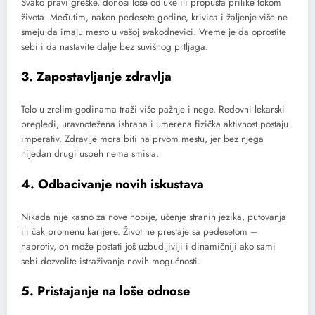
Svako pravi greške, donosi loše odluke ili propušta prilike tokom
života. Međutim, nakon pedesete godine, krivica i žaljenje više ne
smeju da imaju mesto u vašoj svakodnevici. Vreme je da oprostite
sebi i da nastavite dalje bez suvišnog prtljaga.
3. Zapostavljanje zdravlja
Telo u zrelim godinama traži više pažnje i nege. Redovni lekarski
pregledi, uravnotežena ishrana i umerena fizička aktivnost postaju
imperativ. Zdravlje mora biti na prvom mestu, jer bez njega
nijedan drugi uspeh nema smisla.
4. Odbacivanje novih iskustava
Nikada nije kasno za nove hobije, učenje stranih jezika, putovanja
ili čak promenu karijere. Život ne prestaje sa pedesetom –
naprotiv, on može postati još uzbudljiviji i dinamičniji ako sami
sebi dozvolite istraživanje novih mogućnosti.
5. Pristajanje na loše odnose