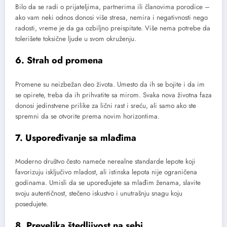
Bilo da se radi o prijateljima, partnerima ili članovima porodice –
ako vam neki odnos donosi više stresa, nemira i negativnosti nego
radosti, vreme je da ga ozbiljno preispitate. Više nema potrebe da
tolerišete toksične ljude u svom okruženju.
6. Strah od promena
Promene su neizbežan deo života. Umesto da ih se bojite i da im
se opirete, treba da ih prihvatite sa mirom. Svaka nova životna faza
donosi jedinstvene prilike za lični rast i sreću, ali samo ako ste
spremni da se otvorite prema novim horizontima.
7. Uspoređivanje sa mlađima
Moderno društvo često nameće nerealne standarde lepote koji
favorizuju isključivo mladost, ali istinska lepota nije ograničena
godinama. Umisli da se upoređujete sa mlađim ženama, slavite
svoju autentičnost, stečeno iskustvo i unutrašnju snagu koju
posedujete.
8. Prevelika štedljivost na sebi