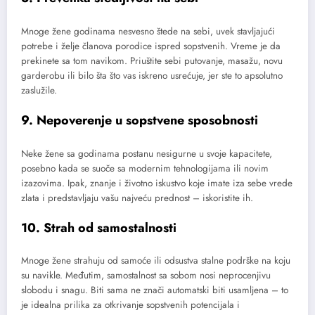
Mnoge žene godinama nesvesno štede na sebi, uvek stavljajući
potrebe i želje članova porodice ispred sopstvenih. Vreme je da
prekinete sa tom navikom. Priuštite sebi putovanje, masažu, novu
garderobu ili bilo šta što vas iskreno usrećuje, jer ste to apsolutno
zaslužile.
9. Nepoverenje u sopstvene sposobnosti
Neke žene sa godinama postanu nesigurne u svoje kapacitete,
posebno kada se suoče sa modernim tehnologijama ili novim
izazovima. Ipak, znanje i životno iskustvo koje imate iza sebe vrede
zlata i predstavljaju vašu najveću prednost – iskoristite ih.
10. Strah od samostalnosti
Mnoge žene strahuju od samoće ili odsustva stalne podrške na koju
su navikle. Međutim, samostalnost sa sobom nosi neprocenjivu
slobodu i snagu. Biti sama ne znači automatski biti usamljena – to
je idealna prilika za otkrivanje sopstvenih potencijala i