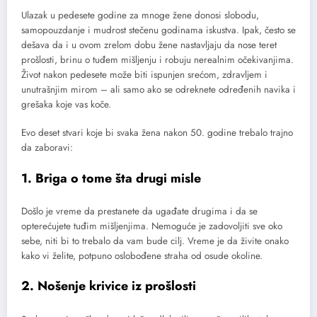
Ulazak u pedesete godine za mnoge žene donosi slobodu,
samopouzdanje i mudrost stečenu godinama iskustva. Ipak, često se
dešava da i u ovom zrelom dobu žene nastavljaju da nose teret
prošlosti, brinu o tuđem mišljenju i robuju nerealnim očekivanjima.
Život nakon pedesete može biti ispunjen srećom, zdravljem i
unutrašnjim mirom – ali samo ako se odreknete određenih navika i
grešaka koje vas koče.
Evo deset stvari koje bi svaka žena nakon 50. godine trebalo trajno
da zaboravi:
1. Briga o tome šta drugi misle
Došlo je vreme da prestanete da ugađate drugima i da se
opterećujete tuđim mišljenjima. Nemoguće je zadovoljiti sve oko
sebe, niti bi to trebalo da vam bude cilj. Vreme je da živite onako
kako vi želite, potpuno oslobođene straha od osude okoline.
2. Nošenje krivice iz prošlosti