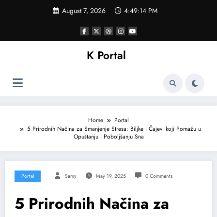
Skip
August 7, 2026
4:49:17 PM
to
content
K Portal
Home
Portal
5 Prirodnih Načina za Smanjenje Stresa: Biljke i Čajevi koji Pomažu u
Opuštanju i Poboljšanju Sna
Portal
Samy
May 19, 2025
0 Comments
5 Prirodnih Načina za