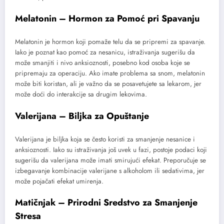
Melatonin – Hormon za Pomoć pri Spavanju
Melatonin je hormon koji pomaže telu da se pripremi za spavanje.
Iako je poznat kao pomoć za nesanicu, istraživanja sugerišu da
može smanjiti i nivo anksioznosti, posebno kod osoba koje se
pripremaju za operaciju. Ako imate problema sa snom, melatonin
može biti koristan, ali je važno da se posavetujete sa lekarom, jer
može doći do interakcije sa drugim lekovima.
Valerijana – Biljka za Opuštanje
Valerijana je biljka koja se često koristi za smanjenje nesanice i
anksioznosti. Iako su istraživanja još uvek u fazi, postoje podaci koji
sugerišu da valerijana može imati smirujući efekat. Preporučuje se
izbegavanje kombinacije valerijane s alkoholom ili sedativima, jer
može pojačati efekat umirenja.
Matičnjak – Prirodni Sredstvo za Smanjenje
Stresa