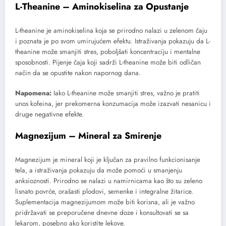
L-Theanine – Aminokiselina za Opustanje
L-theanine je aminokiselina koja se prirodno nalazi u zelenom čaju
i poznata je po svom umirujućem efektu. Istraživanja pokazuju da L-
theanine može smanjiti stres, poboljšati koncentraciju i mentalne
sposobnosti. Pijenje čaja koji sadrži L-theanine može biti odličan
način da se opustite nakon napornog dana.
Napomena:
Iako L-theanine može smanjiti stres, važno je pratiti
unos kofeina, jer prekomerna konzumacija može izazvati nesanicu i
druge negativne efekte.
Magnezijum – Mineral za Smirenje
Magnezijum je mineral koji je ključan za pravilno funkcionisanje
tela, a istraživanja pokazuju da može pomoći u smanjenju
anksioznosti. Prirodno se nalazi u namirnicama kao što su zeleno
lisnato povrće, orašasti plodovi, semenke i integralne žitarice.
Suplementacija magnezijumom može biti korisna, ali je važno
pridržavati se preporučene dnevne doze i konsultovati se sa
lekarom, posebno ako koristite lekove.