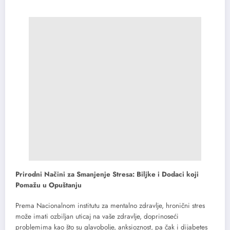
Prirodni Načini za Smanjenje Stresa: Biljke i Dodaci koji
Pomažu u Opuštanju
Prema Nacionalnom institutu za mentalno zdravlje, hronični stres
može imati ozbiljan uticaj na vaše zdravlje, doprinoseći
problemima kao što su glavobolje, anksioznost, pa čak i dijabetes