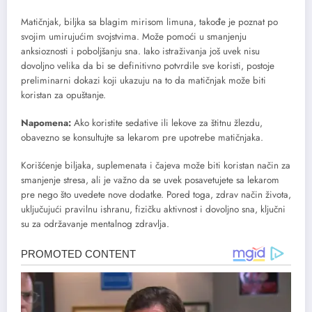
Matičnjak, biljka sa blagim mirisom limuna, takođe je poznat po
svojim umirujućim svojstvima. Može pomoći u smanjenju
anksioznosti i poboljšanju sna. Iako istraživanja još uvek nisu
dovoljno velika da bi se definitivno potvrdile sve koristi, postoje
preliminarni dokazi koji ukazuju na to da matičnjak može biti
koristan za opuštanje.
Napomena:
Ako koristite sedative ili lekove za štitnu žlezdu,
obavezno se konsultujte sa lekarom pre upotrebe matičnjaka.
Korišćenje biljaka, suplemenata i čajeva može biti koristan način za
smanjenje stresa, ali je važno da se uvek posavetujete sa lekarom
pre nego što uvedete nove dodatke. Pored toga, zdrav način života,
uključujući pravilnu ishranu, fizičku aktivnost i dovoljno sna, ključni
su za održavanje mentalnog zdravlja.