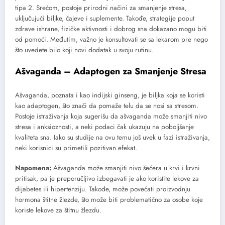
tipa 2. Srećom, postoje prirodni načini za smanjenje stresa,
uključujući biljke, čajeve i suplemente. Takođe, strategije poput
zdrave ishrane, fizičke aktivnosti i dobrog sna dokazano mogu biti
od pomoći. Međutim, važno je konsultovati se sa lekarom pre nego
što uvedete bilo koji novi dodatak u svoju rutinu.
Ašvaganda – Adaptogen za Smanjenje Stresa
Ašvaganda, poznata i kao indijski ginseng, je biljka koja se koristi
kao adaptogen, što znači da pomaže telu da se nosi sa stresom.
Postoje istraživanja koja sugerišu da ašvaganda može smanjiti nivo
stresa i anksioznosti, a neki podaci čak ukazuju na poboljšanje
kvaliteta sna. Iako su studije na ovu temu još uvek u fazi istraživanja,
neki korisnici su primetili pozitivan efekat.
Napomena:
Ašvaganda može smanjiti nivo šećera u krvi i krvni
pritisak, pa je preporučljivo izbegavati je ako koristite lekove za
dijabetes ili hipertenziju. Takođe, može povećati proizvodnju
hormona štitne žlezde, što može biti problematično za osobe koje
koriste lekove za štitnu žlezdu.